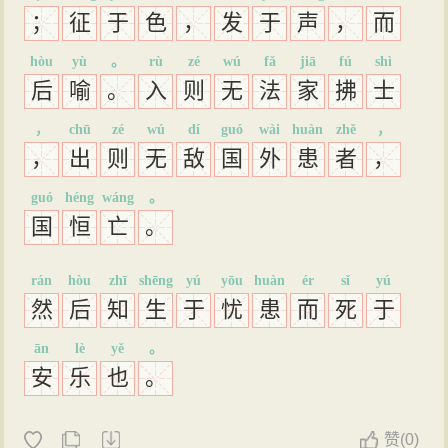
；
征
于
色
，
发
于
声
，
而
hòu
yù
。
rù
zé
wú
fǎ
jiā
fú
shì
后
喻
。
入
则
无
法
家
拂
士
，
chū
zé
wú
dí
guó
wài
huàn
zhě
，
，
出
则
无
敌
国
外
患
者
，
guó
héng
wáng
。
国
恒
亡
。
rán
hòu
zhī
shēng
yú
yōu
huàn
ér
sǐ
yú
然
后
知
生
于
忧
患
而
死
于
ān
lè
yě
。
安
乐
也
。
赞
(
0)