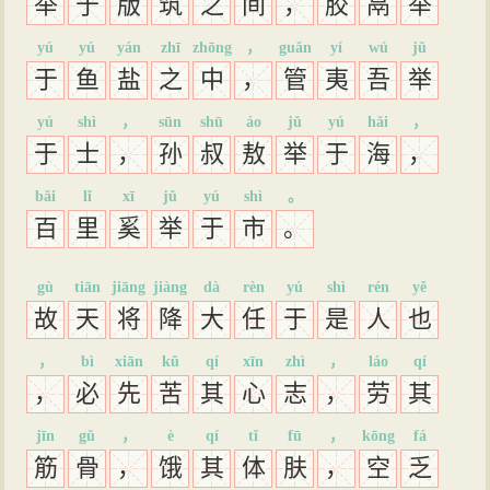
举
于
版
筑
之
间
，
胶
鬲
举
yú
yú
yán
zhī
zhōng
，
guǎn
yí
wú
jǔ
于
鱼
盐
之
中
，
管
夷
吾
举
yú
shì
，
sūn
shū
áo
jǔ
yú
hǎi
，
于
士
，
孙
叔
敖
举
于
海
，
bǎi
lǐ
xī
jǔ
yú
shì
。
百
里
奚
举
于
市
。
gù
tiān
jiāng
jiàng
dà
rèn
yú
shì
rén
yě
故
天
将
降
大
任
于
是
人
也
，
bì
xiān
kǔ
qí
xīn
zhì
，
láo
qí
，
必
先
苦
其
心
志
，
劳
其
jīn
gǔ
，
è
qí
tǐ
fū
，
kōng
fá
筋
骨
，
饿
其
体
肤
，
空
乏