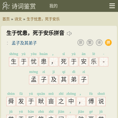
诗词鉴赏
我的
首页
»
诗文
»
生于忧患，死于安乐
生于忧患，死于安乐拼音
原
繁
译
拼
：
孟子及其弟子
shēng
yú
yōu
huàn
，
sǐ
yú
ān
lè
-
生
于
忧
患
，
死
于
安
乐
-
mèng
zi
jí
qí
dì
zi
孟
子
及
其
弟
子
shùn
fā
yú
quǎn
mǔ
zhī
zhōng
，
fù
shuō
舜
发
于
畎
亩
之
中
，
傅
说
jǔ
yú
bǎn
zhù
zhī
jiān
，
jiāo
gé
jǔ