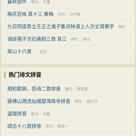
暮秋感怀
明代
：
于谦
梅花百咏 其十三 黄梅
元代
：
冯子振
九日同梁思立王正之诸子集诃林湛上人方丈得黄字
明代
谒徐孺子次石斋韵三首 其三
：
邓时雨
明代
：
林光
吴山十六景
：
弘历
热门诗文拼音
相和歌辞。怨诗二首拼音
唐代
：
薛奇童
繇佛山溯流仙城望海珠寺拼音
明代
：
谢元汴
盗贼拼音
宋代
：
刘敞
颂古十八首拼音
宋代
：
释师一