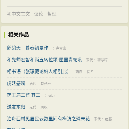
初中文言文
议论
哲理
相关作品
鹧鸪天 暮春初夏作
：
卢青山
和先师宏智和尚五转位颂·匣里青蛇吼
宋代
：
释慧晖
相书语（张璟藏论妇人相引此）
两汉
：
佚名
虏廷感赋
唐代
：
赵延寿
药王庙二首 其二
：
弘历
送友东归
元代
：
周权
泊舟西村见居民云数里间有梅访之殊未花
宋代
：
赵蕃