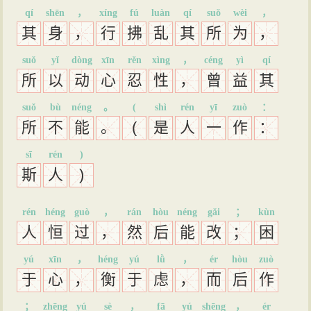
qí
shēn
，
xíng
fú
luàn
qí
suǒ
wèi
，
其
身
，
行
拂
乱
其
所
为
，
suǒ
yǐ
dòng
xīn
rěn
xìng
，
céng
yì
qí
所
以
动
心
忍
性
，
曾
益
其
suǒ
bù
néng
。
(
shì
rén
yī
zuò
：
所
不
能
。
(
是
人
一
作
：
sī
rén
)
斯
人
)
rén
héng
guò
，
rán
hòu
néng
gǎi
；
kùn
人
恒
过
，
然
后
能
改
；
困
yú
xīn
，
héng
yú
lǜ
，
ér
hòu
zuò
于
心
，
衡
于
虑
，
而
后
作
；
zhēng
yú
sè
，
fā
yú
shēng
，
ér