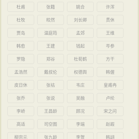
杜甫
张籍
姚合
许浑
杜牧
皎然
刘长卿
贯休
贾岛
温庭筠
孟郊
王维
韩愈
王建
钱起
岑参
罗隐
郑谷
杜荀鹤
方干
孟浩然
戴叔伦
权德舆
韩偓
皮日休
张祜
韦庄
皇甫冉
张乔
张说
吴融
卢纶
李峤
王昌龄
顾况
宋之问
高适
司空图
李端
赵嘏
柳宗元
张九龄
李贺
韩翃