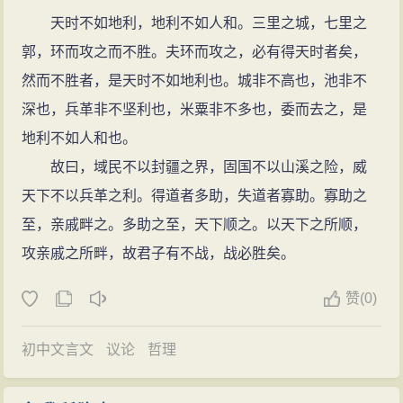
天时不如地利，地利不如人和。三里之城，七里之
郭，环而攻之而不胜。夫环而攻之，必有得天时者矣，
然而不胜者，是天时不如地利也。城非不高也，池非不
深也，兵革非不坚利也，米粟非不多也，委而去之，是
地利不如人和也。
故曰，域民不以封疆之界，固国不以山溪之险，威
天下不以兵革之利。得道者多助，失道者寡助。寡助之
至，亲戚畔之。多助之至，天下顺之。以天下之所顺，
攻亲戚之所畔，故君子有不战，战必胜矣。
赞
(
0)
初中文言文
议论
哲理