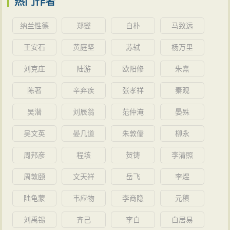
热门作者
纳兰性德
郑燮
白朴
马致远
王安石
黄庭坚
苏轼
杨万里
刘克庄
陆游
欧阳修
朱熹
陈著
辛弃疾
张孝祥
秦观
吴潜
刘辰翁
范仲淹
晏殊
吴文英
晏几道
朱敦儒
柳永
周邦彦
程垓
贺铸
李清照
周敦颐
文天祥
岳飞
李煜
陆龟蒙
韦应物
李商隐
元稹
刘禹锡
齐己
李白
白居易