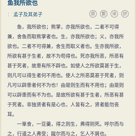
鱼我所欲也
原
繁
译
拼
：
孟子及其弟子
鱼，我所欲也；熊掌，亦我所欲也，二者不可得
兼，舍鱼而取熊掌者也。生，亦我所欲也；义，亦我所
欲也。二者不可得兼，舍生而取义者也。生亦我所欲，
所欲有甚于生者，故不为苟得也。死亦我所恶，所恶有
甚于死者，故患有所不辟也。如使人之所欲莫甚于生，
则凡可以得生者何不用也。使人之所恶莫甚于死者，则
凡可以辟患者何不为也！由是则生而有不用也；由是则
可以辟患而有不为也。是故所欲有甚于生者，所恶有甚
于死者。非独贤者有是心也，人皆有之，贤者能勿丧
耳。
一箪食，一豆羹，得之则生，弗得则死。呼尔而与
之，行道之人弗受；蹴尔而与之，乞人不屑也。