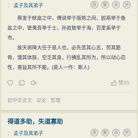
原
繁
译
拼
：
孟子及其弟子
舜发于畎亩之中，傅说举于版筑之间，胶鬲举于鱼
盐之中，管夷吾举于士，孙叔敖举于海，百里奚举于
市。
故天将降大任于是人也，必先苦其心志，劳其筋
骨，饿其体肤，空乏其身，行拂乱其所为，所以动心忍
性，曾益其所不能。(是人一作：斯人)
赞
(
0)
初中文言文
议论
哲理
得道多助，失道寡助
原
繁
译
拼
：
孟子及其弟子