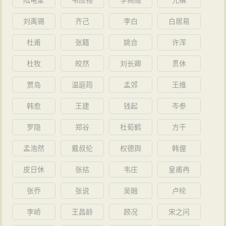
陆龟蒙
韦应物
李商隐
元稹
刘禹锡
齐己
李白
白居易
杜甫
张籍
姚合
许浑
杜牧
皎然
刘长卿
贯休
贾岛
温庭筠
孟郊
王维
韩愈
王建
钱起
岑参
罗隐
郑谷
杜荀鹤
方干
孟浩然
戴叔伦
权德舆
韩偓
皮日休
张祜
韦庄
皇甫冉
张乔
张说
吴融
卢纶
李峤
王昌龄
顾况
宋之问