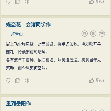
赞
(
0)
蝶恋花 会诸同学作
原
繁
拼
：
卢青山
街上飞尘弥屋缝，对面犹疑，执手还如梦。毛发吹开寻
面孔，怜他消瘦和臃肿。
各有流年千百种，依旧相逢，响笑连唇送。笑意当年先
笑动，而今纵笑何空洞。
赞
(
0)
重到岳阳作