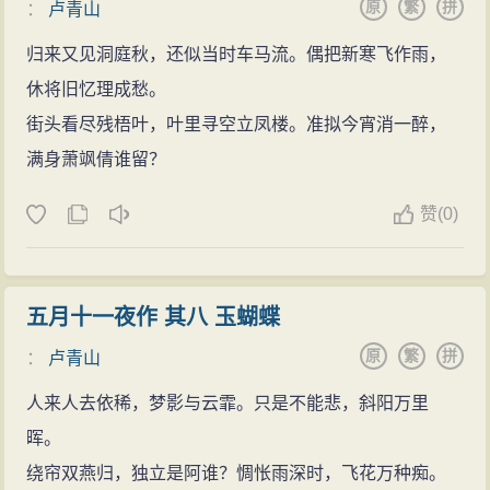
原
繁
拼
：
卢青山
归来又见洞庭秋，还似当时车马流。偶把新寒飞作雨，
休将旧忆理成愁。
街头看尽残梧叶，叶里寻空立凤楼。准拟今宵消一醉，
满身萧飒倩谁留？
赞
(
0)
五月十一夜作 其八 玉蝴蝶
原
繁
拼
：
卢青山
人来人去依稀，梦影与云霏。只是不能悲，斜阳万里
晖。
绕帘双燕归，独立是阿谁？惆怅雨深时，飞花万种痴。