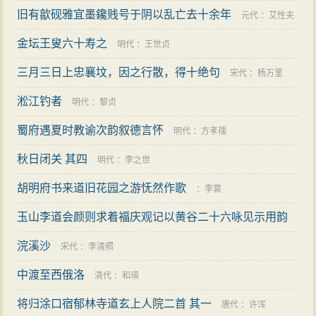
旧有歙砚雅宜墨鑱贱号于阴以乱亡去十余年
元代
：
艾性夫
金坛王叟六十寿之
明代
：
王世贞
三月三日上忠襄坟，因之行散，得十绝句
宋代
：
杨万里
淞江钓者
明代
：
黎贞
蜀府遇夏时教谕次韵叙德言怀
明代
：
方孝孺
秋日闭关 其四
明代
：
李之世
胡明府书来道旧花园之游怃然作歌
：
李蓘
玉山李道会颜则求着福庆观记以黄谷二十六咏见示用韵
以寄 其三
浣溪沙
明代
：
郑真
宋代
：
李清照
中渡至西俄洛
清代
：
和瑛
将归涂口宿郁林寺道玄上人院二首 其一
唐代
：
许浑