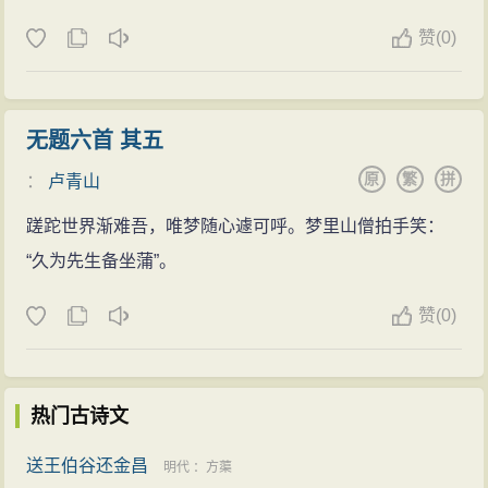
赞
(
0)
无题六首 其五
原
繁
拼
：
卢青山
蹉跎世界渐难吾，唯梦随心遽可呼。梦里山僧拍手笑：
“久为先生备坐蒲”。
赞
(
0)
热门古诗文
送王伯谷还金昌
明代
：
方蕖