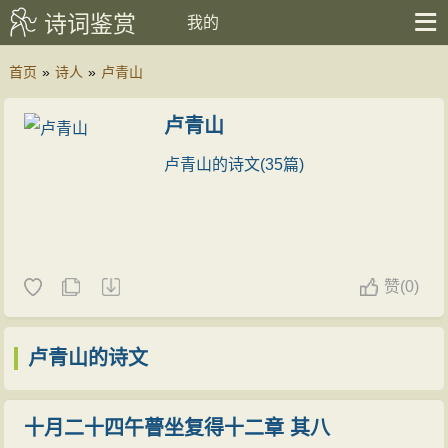
诗词鉴赏
我的
首页
»
诗人
»
卢青山
卢青山
卢青山的诗文(35篇)
赞
(
0)
卢青山的诗文
十月二十四午瞢坐复得十二章 其八