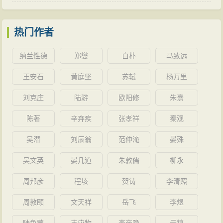
热门作者
纳兰性德
郑燮
白朴
马致远
王安石
黄庭坚
苏轼
杨万里
刘克庄
陆游
欧阳修
朱熹
陈著
辛弃疾
张孝祥
秦观
吴潜
刘辰翁
范仲淹
晏殊
吴文英
晏几道
朱敦儒
柳永
周邦彦
程垓
贺铸
李清照
周敦颐
文天祥
岳飞
李煜