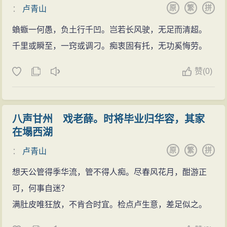
原
繁
拼
：
卢青山
蝜蝂一何愚，负土行千凹。岂若长风驶，无足而清超。
千里或瞬至，一窍或调刁。痴衷固有托，无功奚悔劳。
赞
(
0)
八声甘州 戏老薛。时将毕业归华容，其家
在塌西湖
原
繁
拼
：
卢青山
想天公管得季华流，管不得人痴。尽春风花月，酣游正
可，何事自迷？
满肚皮唯狂放，不肯合时宜。检点卢生意，差足似之。