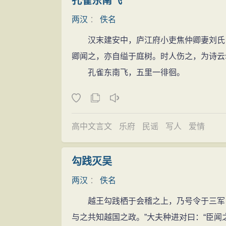
孔雀东南飞
两汉
：
佚名
汉末建安中，庐江府小吏焦仲卿妻刘氏，
卿闻之，亦自缢于庭树。时人伤之，为诗云
孔雀东南飞，五里一徘徊。
高中文言文
乐府
民谣
写人
爱情
勾践灭吴
两汉
：
佚名
越王勾践栖于会稽之上，乃号令于三军曰
与之共知越国之政。”大夫种进对曰：“臣