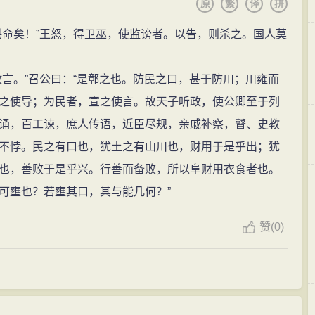
原
繁
译
拼
命矣！”王怒，得卫巫，使监谤者。以告，则杀之。国人莫
。”召公曰：“是鄣之也。防民之口，甚于防川；川雍而
之使导；为民者，宣之使言。故天子听政，使公卿至于列
诵，百工谏，庶人传语，近臣尽规，亲戚补察，瞽、史教
不悖。民之有口也，犹土之有山川也，财用于是乎出；犹
也，善败于是乎兴。行善而备败，所以阜财用衣食者也。
可壅也？若壅其口，其与能几何？”
赞
(
0)