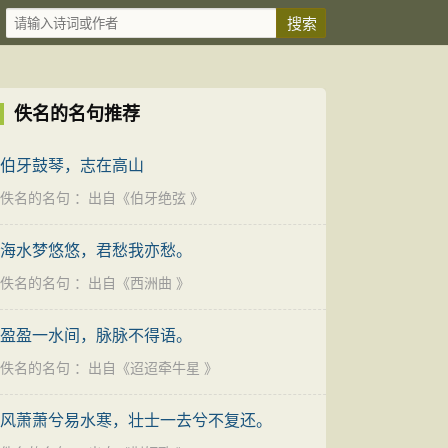
佚名的名句推荐
伯牙鼓琴，志在高山
佚名的名句
：出自《
伯牙绝弦
》
海水梦悠悠，君愁我亦愁。
佚名的名句
：出自《
西洲曲
》
盈盈一水间，脉脉不得语。
佚名的名句
：出自《
迢迢牵牛星
》
风萧萧兮易水寒，壮士一去兮不复还。