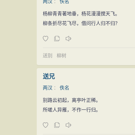
两汉
：
佚名
杨柳青青著地垂，杨花漫漫搅天飞。
柳条折尽花飞尽，借问行人归不归？
送别
柳树
送兄
两汉
：
佚名
别路云初起，离亭叶正稀。
所嗟人异雁，不作一行归。