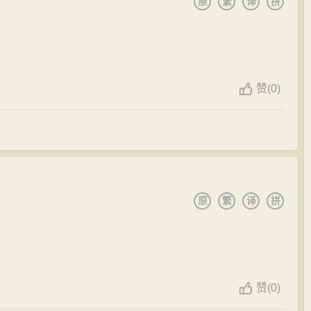
原
繁
译
拼
赞
(
0)
原
繁
译
拼
赞
(
0)