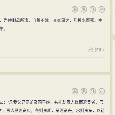
原
繁
译
拼
为仲卿母所遣，自誓不嫁。其家逼之，乃投水而死。仲
尔。
赞
(
0)
原
繁
译
拼
：“凡我父兄昆弟及国子姓，有能助寡人谋而退吴者，吾
闻之，贾人夏则资皮，冬则资絺，旱则资舟，水则资车，以待