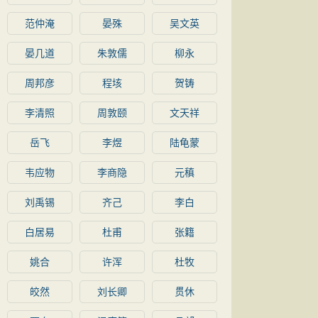
范仲淹
晏殊
吴文英
晏几道
朱敦儒
柳永
周邦彦
程垓
贺铸
李清照
周敦颐
文天祥
岳飞
李煜
陆龟蒙
韦应物
李商隐
元稹
刘禹锡
齐己
李白
白居易
杜甫
张籍
姚合
许浑
杜牧
皎然
刘长卿
贯休