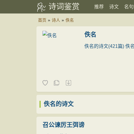
诗词鉴赏
推荐
诗文
名句
首页
»
诗人
»
佚名
佚名
佚名的诗文(421篇)
佚名
佚名的诗文
召公谏厉王弭谤