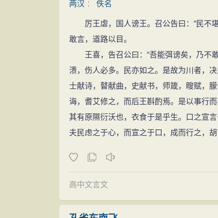
两汉
：
佚名
厉王虐，国人谤王。召公告曰：“民不堪
敢言，道路以目。
王喜，告召公曰：“吾能弭谤矣，乃不敢言
溃，伤人必多。民亦如之。是故为川者，决
士献诗，瞽献曲，史献书，师箴，瞍赋，朦
诲，耆艾修之，而后王斟酌焉。是以事行而
其有原隰衍沃也，衣食于是乎生。口之宣言
夫民虑之于心，而宣之于口，成而行之，胡
高中文言文