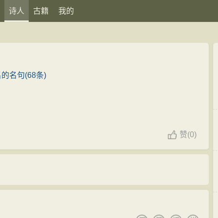
诗人
古籍
我的
的名句(68条)
赞
(
0)