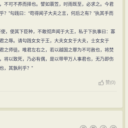
，不可不养而择也。譬如蓑笠，时雨既至，必求之。今君
？”勾践曰：“苟得闻子大夫之言，何后之有？”执其手而
使，使其下臣种，不敢彻声闻于大王，私于下执事曰：寡
君之辱。请勾践女女于王，大夫女女于大夫，士女女于
君之师徒。唯君左右之，若以越国之罪为不可赦也，将焚
，将以致死，乃必有偶，是以带甲万人事君也，无乃即伤
也，其孰利乎？”
赞
(
0)