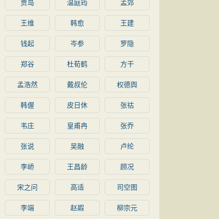
贾岛
温庭筠
孟郊
王维
韩愈
王建
钱起
岑参
罗隐
郑谷
杜荀鹤
方干
孟浩然
戴叔伦
权德舆
韩偓
皮日休
张祜
韦庄
皇甫冉
张乔
张说
吴融
卢纶
李峤
王昌龄
顾况
宋之问
高适
司空图
李端
赵嘏
柳宗元