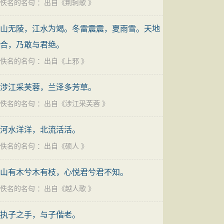
佚名的名句
：出自《
荆轲歌
》
山无陵，江水为竭。冬雷震震，夏雨雪。天地
合，乃敢与君绝。
佚名的名句
：出自《
上邪
》
涉江采芙蓉，兰泽多芳草。
佚名的名句
：出自《
涉江采芙蓉
》
河水洋洋，北流活活。
佚名的名句
：出自《
硕人
》
山有木兮木有枝，心悦君兮君不知。
佚名的名句
：出自《
越人歌
》
执子之手，与子偕老。