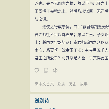
乏也。夫虽无四方之忧，然谋臣与爪牙之士
王既栖于会稽之上，然后乃求谋臣，无乃后乎
与之谋。
遂使之行成于吴，曰：“寡君勾践乏无所
君之师徒不足以辱君矣；愿以金玉、子女赂
士；越国之宝器毕从！寡君帅越国之众以从
宗庙，系妻孥，沈金玉于江；有带甲五千人
君王之所爱乎？与其杀是人也，宁其得此国
高中文言文
励志
历史
故事
送别诗