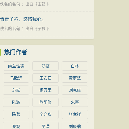
佚名的名句
：出自《
击鼓
》
青青子衿，悠悠我心。
佚名的名句
：出自《
子衿
》
热门作者
纳兰性德
郑燮
白朴
马致远
王安石
黄庭坚
苏轼
杨万里
刘克庄
陆游
欧阳修
朱熹
陈著
辛弃疾
张孝祥
秦观
吴潜
刘辰翁