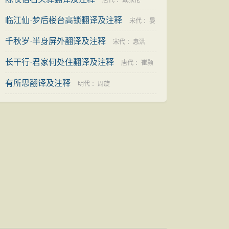
唐代
：
戴叔伦
临江仙·梦后楼台高锁翻译及注释
宋代
：
晏
千秋岁·半身屏外翻译及注释
几道
宋代
：
惠洪
长干行·君家何处住翻译及注释
唐代
：
崔颢
有所思翻译及注释
明代
：
周旋