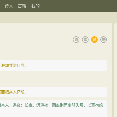
诗人
古籍
我的
原
繁
译
拼
天涯却共赏月亮。
眠而把亲人怀想。
指亲人。遥夜：长夜。怨遥夜：因离别而幽怨失眠，以至抱怨