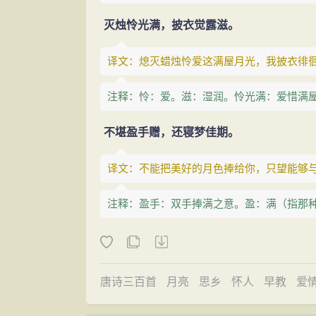
灭烛怜光满，披衣觉露滋。
译文：熄灭蜡烛怜爱这满屋月光，我披衣徘
注释：怜：爱。滋：湿润。怜光满：爱惜满
不堪盈手赠，还寝梦佳期。
译文：不能把美好的月色捧给你，只望能够
注释：盈手：双手捧满之意。盈：满（指那
唐诗三百首
月亮
思乡
怀人
早教
爱