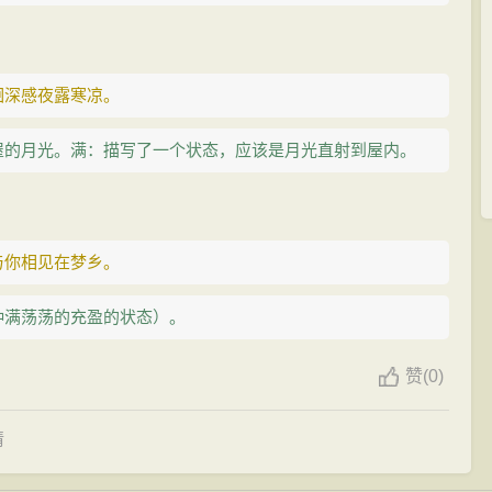
徊深感夜露寒凉。
屋的月光。满：描写了一个状态，应该是月光直射到屋内。
与你相见在梦乡。
种满荡荡的充盈的状态）。
赞
(
0)
情