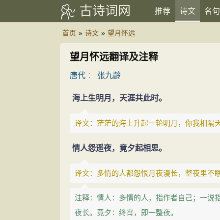
古诗词网
推荐
诗文
名句
首页
»
诗文
»
望月怀远
望月怀远翻译及注释
唐代
：
张九龄
海上生明月，天涯共此时。
译文：茫茫的海上升起一轮明月，你我相隔
情人怨遥夜，竟夕起相思。
译文：多情的人都怨恨月夜漫长，整夜里不
注释：情人：多情的人，指作者自己；一说
夜长。竟夕：终宵，即一整夜。