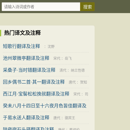
热门译文及注释
短歌行翻译及注释
：
沈野
池州翠微亭翻译及注释
宋代
：
岳飞
采桑子·当时错翻译及注释
清代
：
纳兰性德
回乡偶书二首·其一翻译及注释
唐代
：
贺知
西江月·宝髻松松挽就翻译及注释
章
宋代
：
司
癸未八月十四日至十六夜月色皆佳翻译及
马光
注释
于易水送人翻译及注释
宋代
：
曾几
唐代
：
骆宾王
除夜宿石头驿翻译及注释