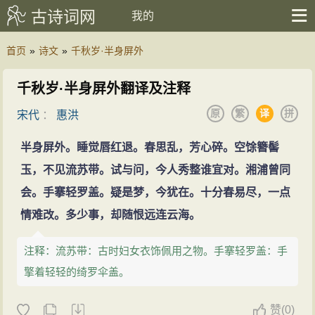
古诗词网
我的
首页
»
诗文
»
千秋岁·半身屏外
千秋岁·半身屏外翻译及注释
原
繁
译
拼
宋代
：
惠洪
半身屏外。睡觉唇红退。春思乱，芳心碎。空馀簪髻
玉，不见流苏带。试与问，今人秀整谁宜对。湘浦曾同
会。手搴轻罗盖。疑是梦，今犹在。十分春易尽，一点
情难改。多少事，却随恨远连云海。
注释：流苏带：古时妇女衣饰佩用之物。手搴轻罗盖：手
擎着轻轻的绮罗伞盖。
赞
(
0)