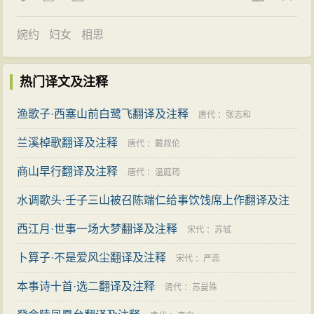
婉约
妇女
相思
热门译文及注释
渔歌子·西塞山前白鹭飞翻译及注释
唐代
：
张志和
兰溪棹歌翻译及注释
唐代
：
戴叔伦
商山早行翻译及注释
唐代
：
温庭筠
水调歌头·壬子三山被召陈端仁给事饮饯席上作翻译及注
释
西江月·世事一场大梦翻译及注释
宋代
：
辛弃疾
宋代
：
苏轼
卜算子·不是爱风尘翻译及注释
宋代
：
严蕊
本事诗十首·选二翻译及注释
清代
：
苏曼殊