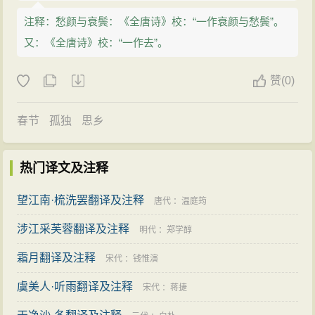
注释：愁颜与衰鬓：《全唐诗》校：“一作衰颜与愁鬓”。
又：《全唐诗》校：“一作去”。
赞
(
0)
春节
孤独
思乡
热门译文及注释
望江南·梳洗罢翻译及注释
唐代
：
温庭筠
涉江采芙蓉翻译及注释
明代
：
郑学醇
霜月翻译及注释
宋代
：
钱惟演
虞美人·听雨翻译及注释
宋代
：
蒋捷