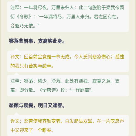
注释：一年将尽夜，万里未归人：此二句脱胎于梁武帝萧
衍《冬歌》：“一年漏将尽，万里人未归。君志固有在，
妾躯乃无依。”
寥落悲前事，支离笑此身。
译文：回首前尘竟是一事无成，令人感到悲凉伤心；孤独
的我只有苦笑与酸辛。
注释：寥落：稀少，冷落。此处有孤独、寂寞之意。支
离：即分散。《全唐诗》校：“一作羁离”。
愁颜与衰鬓，明日又逢春。
译文：愁苦使我容颜变老，白发爬满双鬓，在一片叹息声
中又迎来了一个新春。