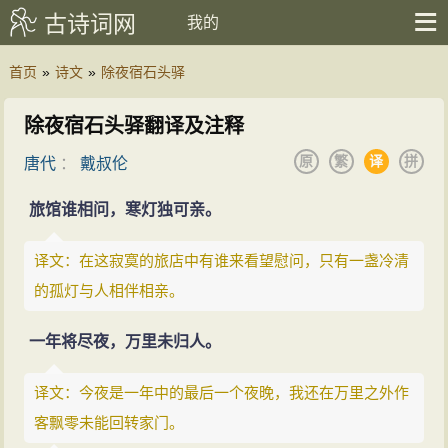
古诗词网
我的
首页
»
诗文
»
除夜宿石头驿
除夜宿石头驿翻译及注释
原
繁
译
拼
唐代
：
戴叔伦
旅馆谁相问，寒灯独可亲。
译文：在这寂寞的旅店中有谁来看望慰问，只有一盏冷清
的孤灯与人相伴相亲。
一年将尽夜，万里未归人。
译文：今夜是一年中的最后一个夜晚，我还在万里之外作
客飘零未能回转家门。