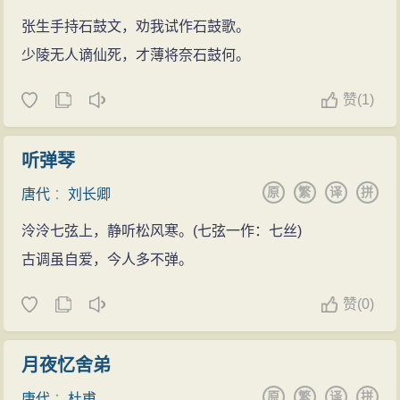
张生手持石鼓文，劝我试作石鼓歌。
少陵无人谪仙死，才薄将奈石鼓何。
赞
(
1)
听弹琴
原
繁
译
拼
唐代
：
刘长卿
泠泠七弦上，静听松风寒。(七弦一作：七丝)
古调虽自爱，今人多不弹。
赞
(
0)
月夜忆舍弟
原
繁
译
拼
唐代
：
杜甫