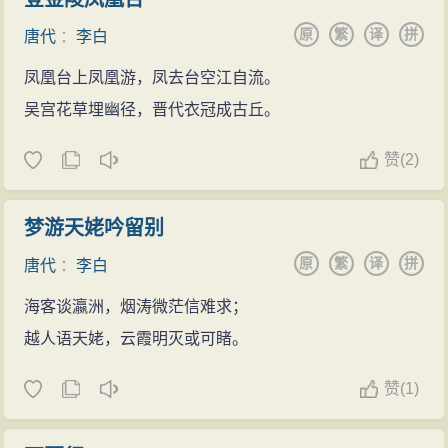
原
繁
译
拼
唐代
：
李白
凤凰台上凤凰游，凤去台空江自流。
吴宫花草埋幽径，晋代衣冠成古丘。
赞
(
2)
梦游天姥吟留别
原
繁
译
拼
唐代
：
李白
海客谈瀛洲，烟涛微茫信难求；
越人语天姥，云霞明灭或可睹。
赞
(
1)