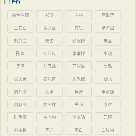
作者
纳兰性德
郑燮
白朴
马致远
王安石
黄庭坚
苏轼
杨万里
刘克庄
陆游
欧阳修
朱熹
陈著
辛弃疾
张孝祥
秦观
吴潜
刘辰翁
范仲淹
晏殊
吴文英
晏几道
朱敦儒
柳永
周邦彦
程垓
贺铸
李清照
周敦颐
文天祥
岳飞
李煜
陆龟蒙
韦应物
李商隐
元稹
刘禹锡
齐己
李白
白居易