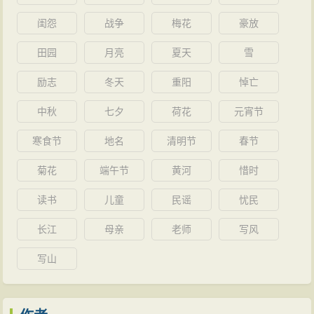
闺怨
战争
梅花
豪放
田园
月亮
夏天
雪
励志
冬天
重阳
悼亡
中秋
七夕
荷花
元宵节
寒食节
地名
清明节
春节
菊花
端午节
黄河
惜时
读书
儿童
民谣
忧民
长江
母亲
老师
写风
写山