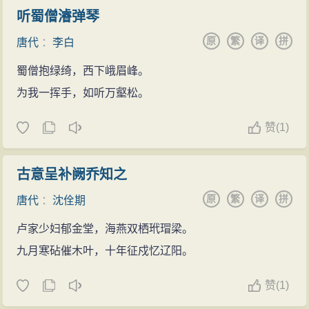
听蜀僧濬弹琴
原
繁
译
拼
唐代
：
李白
蜀僧抱绿绮，西下峨眉峰。
为我一挥手，如听万壑松。
赞
(
1)
古意呈补阙乔知之
原
繁
译
拼
唐代
：
沈佺期
卢家少妇郁金堂，海燕双栖玳瑁梁。
九月寒砧催木叶，十年征戍忆辽阳。
赞
(
1)