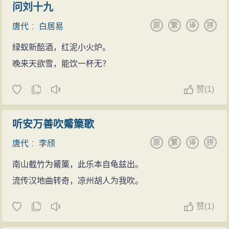
问刘十九
原
繁
译
拼
唐代
：
白居易
绿蚁新醅酒，红泥小火炉。
晚来天欲雪，能饮一杯无？
赞
(
1)
听安万善吹觱篥歌
原
繁
译
拼
唐代
：
李颀
南山截竹为觱篥，此乐本自龟兹出。
流传汉地曲转奇，凉州胡人为我吹。
赞
(
1)