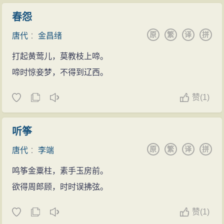
春怨
原
繁
译
拼
唐代
：
金昌绪
打起黄莺儿，莫教枝上啼。
啼时惊妾梦，不得到辽西。
赞
(
1)
听筝
原
繁
译
拼
唐代
：
李端
鸣筝金粟柱，素手玉房前。
欲得周郎顾，时时误拂弦。
赞
(
1)