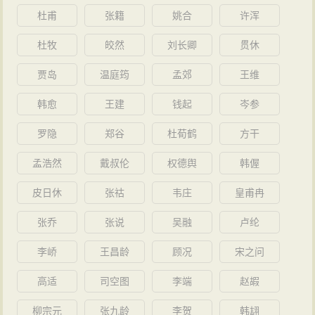
杜甫
张籍
姚合
许浑
杜牧
皎然
刘长卿
贯休
贾岛
温庭筠
孟郊
王维
韩愈
王建
钱起
岑参
罗隐
郑谷
杜荀鹤
方干
孟浩然
戴叔伦
权德舆
韩偓
皮日休
张祜
韦庄
皇甫冉
张乔
张说
吴融
卢纶
李峤
王昌龄
顾况
宋之问
高适
司空图
李端
赵嘏
柳宗元
张九龄
李贺
韩翃