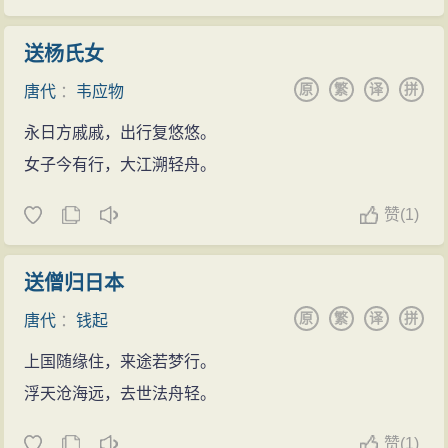
送杨氏女
原
繁
译
拼
唐代
：
韦应物
永日方戚戚，出行复悠悠。
女子今有行，大江溯轻舟。
赞
(
1)
送僧归日本
原
繁
译
拼
唐代
：
钱起
上国随缘住，来途若梦行。
浮天沧海远，去世法舟轻。
赞
(
1)