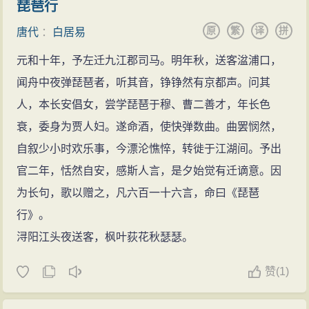
琵琶行
原
繁
译
拼
唐代
：
白居易
元和十年，予左迁九江郡司马。明年秋，送客湓浦口，
闻舟中夜弹琵琶者，听其音，铮铮然有京都声。问其
人，本长安倡女，尝学琵琶于穆、曹二善才，年长色
衰，委身为贾人妇。遂命酒，使快弹数曲。曲罢悯然，
自叙少小时欢乐事，今漂沦憔悴，转徙于江湖间。予出
官二年，恬然自安，感斯人言，是夕始觉有迁谪意。因
为长句，歌以赠之，凡六百一十六言，命曰《琵琶
行》。
浔阳江头夜送客，枫叶荻花秋瑟瑟。
赞
(
1)