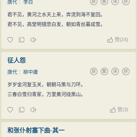
原
繁
译
拼
唐代
：
李白
君不见，黄河之水天上来，奔流到海不复回。
君不见，高堂明镜悲白发，朝如青丝暮成雪。
赞
(
24)
征人怨
原
繁
译
拼
唐代
：
柳中庸
岁岁金河复玉关，朝朝马策与刀环。
三春白雪归青冢，万里黄河绕黑山。
赞
(
3)
和张仆射塞下曲·其一