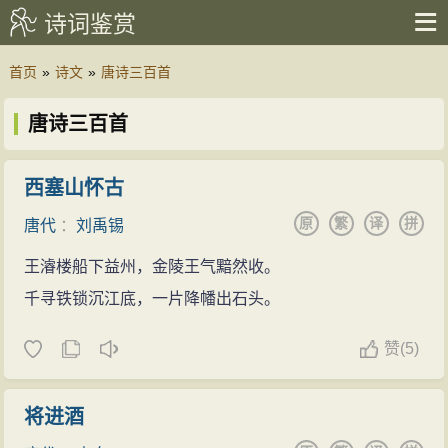
诗词鉴赏
首页
»
诗文
»
唐诗三百首
唐诗三百首
西塞山怀古
原
繁
译
拼
唐代
：
刘禹锡
王濬楼船下益州，金陵王气黯然收。
千寻铁锁沉江底，一片降幡出石头。
赞
(
5)
将进酒