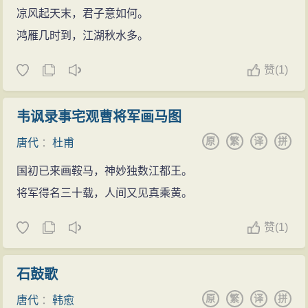
凉风起天末，君子意如何。
鸿雁几时到，江湖秋水多。
赞
(
1)
韦讽录事宅观曹将军画马图
原
繁
译
拼
唐代
：
杜甫
国初已来画鞍马，神妙独数江都王。
将军得名三十载，人间又见真乘黄。
赞
(
1)
石鼓歌
原
繁
译
拼
唐代
：
韩愈