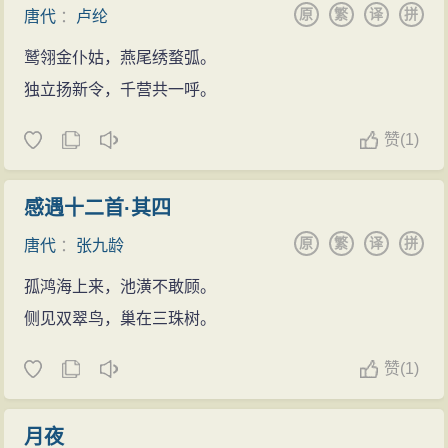
原
繁
译
拼
唐代
：
卢纶
鹫翎金仆姑，燕尾绣蝥弧。
独立扬新令，千营共一呼。
赞
(
1)
感遇十二首·其四
原
繁
译
拼
唐代
：
张九龄
孤鸿海上来，池潢不敢顾。
侧见双翠鸟，巢在三珠树。
赞
(
1)
月夜