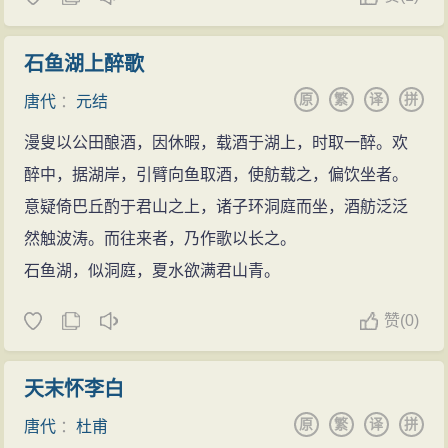
石鱼湖上醉歌
原
繁
译
拼
唐代
：
元结
漫叟以公田酿酒，因休暇，载酒于湖上，时取一醉。欢
醉中，据湖岸，引臂向鱼取酒，使舫载之，偏饮坐者。
意疑倚巴丘酌于君山之上，诸子环洞庭而坐，酒舫泛泛
然触波涛。而往来者，乃作歌以长之。
石鱼湖，似洞庭，夏水欲满君山青。
赞
(
0)
天末怀李白
原
繁
译
拼
唐代
：
杜甫