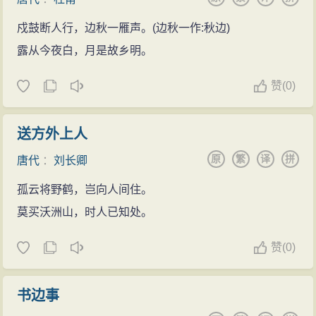
戍鼓断人行，边秋一雁声。(边秋一作:秋边)
露从今夜白，月是故乡明。
赞
(
0)
送方外上人
原
繁
译
拼
唐代
：
刘长卿
孤云将野鹤，岂向人间住。
莫买沃洲山，时人已知处。
赞
(
0)
书边事