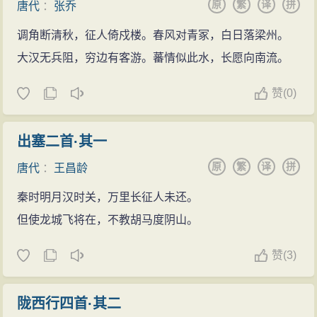
原
繁
译
拼
唐代
：
张乔
调角断清秋，征人倚戍楼。春风对青冢，白日落梁州。
大汉无兵阻，穷边有客游。蕃情似此水，长愿向南流。
赞
(
0)
出塞二首·其一
原
繁
译
拼
唐代
：
王昌龄
秦时明月汉时关，万里长征人未还。
但使龙城飞将在，不教胡马度阴山。
赞
(
3)
陇西行四首·其二