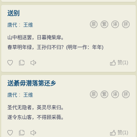
送别
原
繁
译
拼
唐代
：
王维
山中相送罢，日暮掩柴扉。
春草明年绿，王孙归不归？(明年一作：年年)
赞
(
1)
送綦毋潜落第还乡
原
繁
译
拼
唐代
：
王维
圣代无隐者，英灵尽来归。
遂令东山客，不得顾采薇。
赞
(
1)