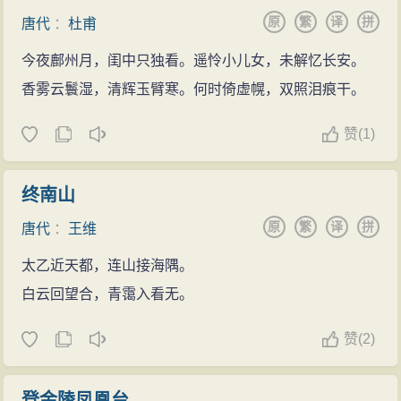
原
繁
译
拼
唐代
：
杜甫
今夜鄜州月，闺中只独看。遥怜小儿女，未解忆长安。
香雾云鬟湿，清辉玉臂寒。何时倚虚幌，双照泪痕干。
赞
(
1)
终南山
原
繁
译
拼
唐代
：
王维
太乙近天都，连山接海隅。
白云回望合，青霭入看无。
赞
(
2)
登金陵凤凰台