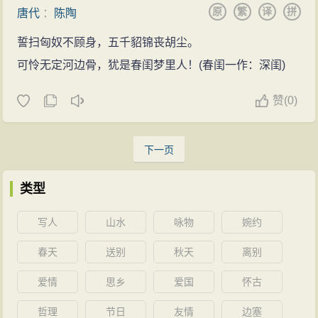
原
繁
译
拼
唐代
：
陈陶
誓扫匈奴不顾身，五千貂锦丧胡尘。
可怜无定河边骨，犹是春闺梦里人！(春闺一作：深闺)
赞
(
0)
下一页
类型
写人
山水
咏物
婉约
春天
送别
秋天
离别
爱情
思乡
爱国
怀古
哲理
节日
友情
边塞