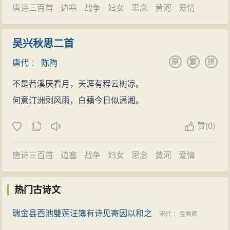
唐诗三百首
边塞
战争
妇女
思念
黄河
爱情
吴兴秋思二首
原
繁
拼
唐代
：
陈陶
不是苕溪厌看月，天涯有程云树凉。
何意汀洲剩风雨，白蘋今日似潇湘。
赞
(
0)
唐诗三百首
边塞
战争
妇女
思念
黄河
爱情
热门古诗文
瑞金县西池雙莲汪簿有诗见寄因以和之
宋代
：
金君卿