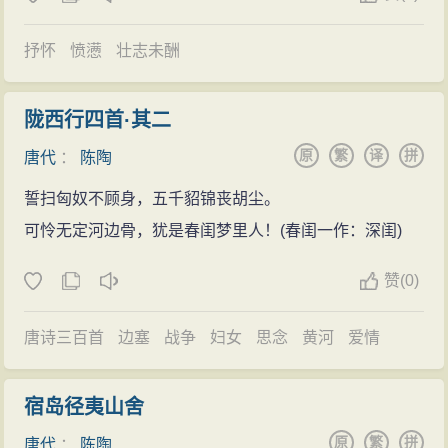
抒怀
愤懑
壮志未酬
陇西行四首·其二
原
繁
译
拼
唐代
：
陈陶
誓扫匈奴不顾身，五千貂锦丧胡尘。
可怜无定河边骨，犹是春闺梦里人！(春闺一作：深闺)
赞
(
0)
唐诗三百首
边塞
战争
妇女
思念
黄河
爱情
宿岛径夷山舍
原
繁
拼
唐代
：
陈陶