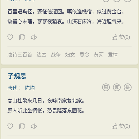
百里遵鸟径，蓬征信邅回。暝依渔樵宿，似过黄金台。
缺齧心未理，寥寥夜猿哀。山深石床冷，海近腥气来。
赞
(
0)
唐诗三百首
边塞
战争
妇女
思念
黄河
爱情
子规思
原
繁
拼
唐代
：
陈陶
春山杜鹃来几日，夜啼南家复北家。
野人听此坐惆怅，恐畏踏落东园花。
赞
(
0)