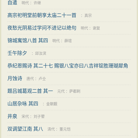
自遣
明代
：
许继
高宗祀明堂前朝享太庙二十一首
：
真宗
夜愁光阴易过学问不进记以绝句
明代
：
谢复
锦城寓馆八首 其四
明代
：
薛瑄
壬午除夕
：
邱汝滨
恭纪恩赐诗 其二十七 赐银八宝亦曰八吉祥锭胜珊瑚犀角
珠子名状各异
月蚀诗
：
严嵩
唐代
：
卢仝
题吕城葛观二首 其一
元代
：
萨都剌
山居杂咏 其四
：
金朝觐
井泉
宋代
：
刘子翚
双调望江南 其八
清代
：
董元恺