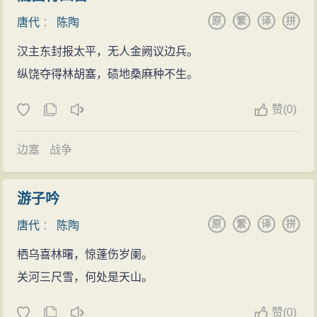
阳)只是他的祖籍。早年游学长安，
原
繁
译
拼
唐代
：
陈陶
善天文历象，尤工诗。举进士不第，
遂恣游名山。唐宣宗大中(847—860
汉主东封报太平，无人金阙议边兵。
年)时，隐居洪州西山(在今江西新建
纵饶夺得林胡塞，碛地桑麻种不生。
县西)，后不知所终。有诗十卷，已
赞
(
0)
散佚，后人辑有《陈嵩伯诗集》一
卷。
陈陶的诗文(122篇)
边塞
战争
游子吟
原
繁
译
拼
唐代
：
陈陶
栖乌喜林曙，惊蓬伤岁阑。
关河三尺雪，何处是天山。
赞
(
0)