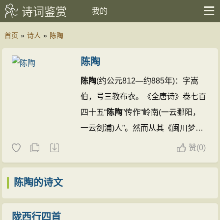
诗词鉴赏
我的
首页
»
诗人
»
陈陶
陈陶
陈陶
(约公元812—约885年)：字嵩
伯，号三教布衣。《全唐诗》卷七百
四十五“
陈陶
”传作“岭南(一云鄱阳，
一云剑浦)人”。然而从其《闽川梦
归》等诗题，以及称建水(在今福建
赞
(
0)
南平市东南，即闽江上游)一带山水
为“家山”(《投赠福建路罗中丞》)来
陈陶的诗文
看，当是剑浦(今福建南平)人，而岭
南(今广东广西一带)或鄱阳(今江西波
陇西行四首