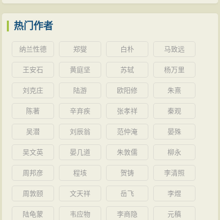
热门作者
纳兰性德
郑燮
白朴
马致远
王安石
黄庭坚
苏轼
杨万里
刘克庄
陆游
欧阳修
朱熹
陈著
辛弃疾
张孝祥
秦观
吴潜
刘辰翁
范仲淹
晏殊
吴文英
晏几道
朱敦儒
柳永
周邦彦
程垓
贺铸
李清照
周敦颐
文天祥
岳飞
李煜
陆龟蒙
韦应物
李商隐
元稹