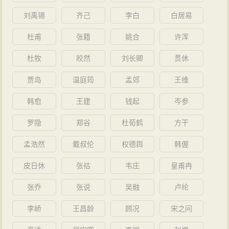
刘禹锡
齐己
李白
白居易
杜甫
张籍
姚合
许浑
杜牧
皎然
刘长卿
贯休
贾岛
温庭筠
孟郊
王维
韩愈
王建
钱起
岑参
罗隐
郑谷
杜荀鹤
方干
孟浩然
戴叔伦
权德舆
韩偓
皮日休
张祜
韦庄
皇甫冉
张乔
张说
吴融
卢纶
李峤
王昌龄
顾况
宋之问