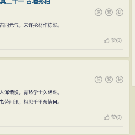
其二十一 古墙秀柏
游龙门记》叙述简洁明快，写景绘声绘色，给人以身临其
贺氏，说她用妖术闷死了自己的丈夫。于是由锦衣卫将贺
原
繁
拼
年代曾被选入中学课本。《退思亭记》《车窗记》都是触景
。薛瑄发现其中有冤，多次要求经办此案的监察御史复查
败坏法纪等劣行的同时，不忘奉劝世人和勉励自己勤廉从政、
古同元气，未许抡材作栋梁。
诿，只好又转交刑部议处。待刑部查清确属冤案后，薛瑄
。这样一来，便引起了锦衣卫指挥马顺和都察院都御史王
赞
(
0)
古、读书、会友、赠别等，多有诗歌问世。对薛瑄的
王振听后大怒，便令谏官弹劾薛瑄，以对当今朝廷不满为
给予了很高评价，曾称：“大致冲淡高秀，吐言天授，往往
后，许多人纷纷前往看望，但只见他泰然自若，仍手捧
有言，瑄足当之。”薛诗中不乏名篇、警句，如“天连巫峡常
后赞叹说：“真铁汉也!”午门会审时，由王文主审提问，
、“庶官务割剥，不念远人穷。”（《有感》）、“夜深风雪
长官，自当迥避，安能问我!”羞得王文无言答对。薛瑄蒙
原
繁
拼
，独惭余暖未能分。”（《泸溪冬夜》）、“宦情似水年来
哭不已。王振见众怒难犯，只好作出退让。后经兵部尚书
，依旧清汾数顷田。”（见《舟中赋》）。薛瑄的诗意境优
人浑懒慢，青毡学士久蹉跎。
削官为民，放回故里。时过七年，也就是正统十四年
纸上，备受赞赏。
书劳问讯，相思千里奈情何。
赞
(
0)
诚恳地指出：“为政以爱人为本。”“做官者，虽愚夫愚
不亲者，皆爱之不至也。”（见《读书录》）他深刻阐明了