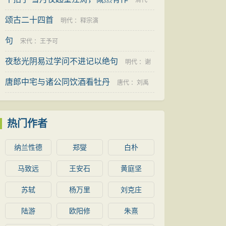
清代
颂古二十四首
：
易顺鼎
明代
：
释宗演
句
宋代
：
王予可
夜愁光阴易过学问不进记以绝句
明代
：
谢
唐郎中宅与诸公同饮酒看牡丹
复
唐代
：
刘禹
锡
热门作者
纳兰性德
郑燮
白朴
马致远
王安石
黄庭坚
苏轼
杨万里
刘克庄
陆游
欧阳修
朱熹