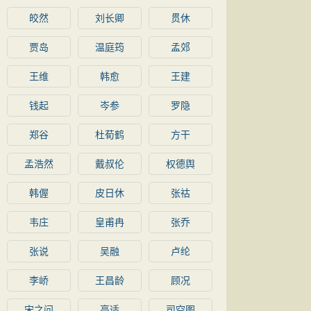
皎然
刘长卿
贯休
贾岛
温庭筠
孟郊
王维
韩愈
王建
钱起
岑参
罗隐
郑谷
杜荀鹤
方干
孟浩然
戴叔伦
权德舆
韩偓
皮日休
张祜
韦庄
皇甫冉
张乔
张说
吴融
卢纶
李峤
王昌龄
顾况
宋之问
高适
司空图