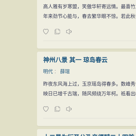
薛瑄的学说对当时和后世的影响较大。他
高人雅有岁寒盟，笑傲华轩寄远情。最喜竹
这里多年管理混乱，贪污成风，亟待整治。
大量学者，创立了著称于史的河东学派。在
年来劲节心能与，春去繁华眼不惊。若此秋
玉，切莫厌清贫”自警。他轮流驻于沅州、
山西、陕西、河南、湖北等地，他们在弘扬
对贪污受贿者都一一上报革除官职，依法严
薛瑄继曹端之后，在北方开创了“河东之
三年，未回过一次家。离任时两袖清风，正
至明中期，又形成以吕大钧兄弟为主的“关中
赢得归囊一物空”。
宗，称之为“明初理学之冠”，“开明代道学
不屈王振
神州八景 其一 琼岛春云
之学，一是北方的薛瑄朱学。可见其影响之
正统六年（1441年），薛瑄就任大理寺
明代
：
薛瑄
文学成就
政的王振，为了达到结党营私、培植亲信的
薛瑄是有素养的作家和诗人。他的文学作品
昨夜东风海上过，玉京瑶岛得春多。数峰秀
瑄托辞谢绝。朝中重臣杨士奇等见薛瑄性情
对于诗文写作，他曾讲道：“凡诗文出于真
映日已增千古瑞，随风频绕万年柯。祗看出
正色回答道：“安有受爵公朝，谢恩私室之
主。”(见《读书录》)这就是说，凡是发自
振都行跪拜礼，而唯有薛瑄行拱手礼，从
作方法上，他主张要条理明白，要注重修辞
薛瑄上任后尽心尽职，昭冤平反，仅四个
尚的道德情操，才能写出好的文章。这些见
巧，薛瑄办案期间，当时锦衣卫有个已去世
薛瑄的散文、杂文大体可分为游记、随感
校尉王山私通，两人想马上成亲，但军官的