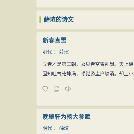
●创立实学
偶有感触，随口吟出“绿水无忧风皱面”，
其次，薛瑄一贯倡导求实理、务实用的实
上来。父亲回家将此事告诉薛瑄，他稍加思
薛瑄的诗文
予了丰富的内涵。他说：“人于‘实’之一字
亲临学舍看望，还索阅了他平时的诗作，称
使一念一事皆出于实，斯有进德之地。”又说
永乐十七年（1419年），薛瑄的父亲改
新春喜雪
的同时，也肯定了知对行的指导作用，如说
时他已将主要精力用于研读程朱理学，并泛
而行者，如昏夜无所见而冥行，虽或偶有与
明代
：
薛瑄
但事有蹊跷，按照当时规定，凡教谕所在县
薛瑄力倡“实学”，并一生躬行实践，所以他
立春才是第三朝，喜见春空雪乱飘。天上瑶
服役。出于无奈，薛瑄只得听从父命，于次
儒”。
固知吐气乾坤满，顿觉游尘户牖消。却上小
年，又赴京师参加了全国会试，登甲榜赐进
再次，“复性”说在薛瑄理学思想体系中占有
为政有声
观念，本质上仍然是唯心主义的，但其中也不
薛瑄从宣德三年（1428年）开始，到天
天赋，来自先天；而薛瑄则认为“性”是“理
如监察御史、大理寺少卿和大理寺卿等。期
“复性”就是要恢复人的本然之善的天性；薛
“光明俊伟”的清官。
晚翠轩为杨大参赋
出，薛瑄的“复性”说，在很大程度上是对朱
宣德三年（1428年），明宣宗拟重整风
●后世影响
明代
：
薛瑄
监察御史，并监湖广银场。湖广银场即沅州