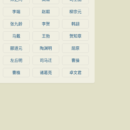
李端
赵嘏
柳宗元
张九龄
李贺
韩翃
马戴
王勃
贺知章
郦道元
陶渊明
屈原
左丘明
司马迁
曹操
曹植
诸葛亮
卓文君