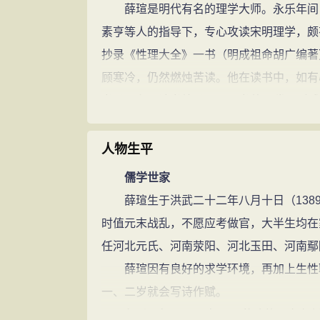
薛瑄是明代有名的理学大师。永乐年间，
素亨等人的指导下，专心攻读宋明理学，颇
抄录《性理大全》一书（明成祖命胡广编著
顾寒冷，仍然燃烛苦读。他在读书中，如有
书录》和《读书续录》，两书共23卷，后
薛瑄推崇程朱理学，在思想上总的是同程
是进一步完善和发展了程朱理学。难能可贵
人物生平
旧图新，提出了不少具有唯物主义思想倾向
儒学世家
先导作用。首先，他批判和改造了朱熹“理在
薛瑄生于洪武二十二年八月十日（1389
“理在气中，以气为本”的新观点。他反复强
时值元末战乱，不愿应考做官，大半生均在
气一时俱有，不可分先后；若无气，理定无止
任河北元氏、河南荥阳、河北玉田、河南鄢
的，他说：“理与气无间亦无息。”“理气浑
薛瑄因有良好的求学环境，再加上生性聪
他坚持气是构成宇宙万事万物最原始的物质本
一、二岁就会写诗作赋。
成形。”（均见《读书录》）以上这些论述
永乐元年（1403年），薛瑄的父亲在任