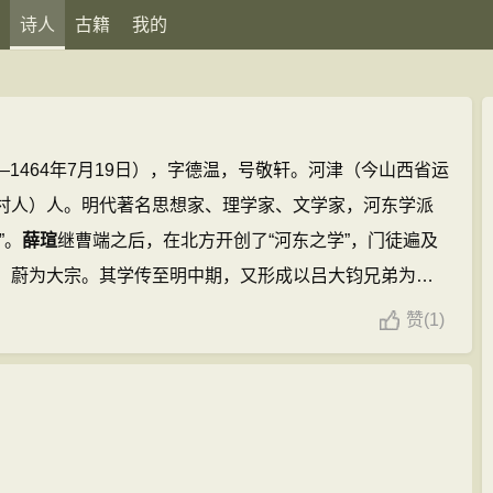
诗人
古籍
我的
0日—1464年7月19日），字德温，号敬轩。河津（今山西省运
村人）人。明代著名思想家、理学家、文学家，河东学派
”。
薛瑄
继曹端之后，在北方开创了“河东之学”，门徒遍及
，蔚为大宗。其学传至明中期，又形成以吕大钧兄弟为主
几与阳明中分其感”。清人视薛学为朱学传宗，称之为“明初理
赞
(
1)
学之基”。高攀龙认为，有明一代，学脉有二：一是南方的阳明
朱学。。其著作集有《薛文清公全集》四十六卷。
薛瑄的