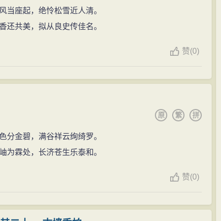
通过长期聚徒讲学，按照自己的思想体系，培养造就了
风当座起，绝怜松雪近人清。
薛瑄初上任时，深知肩负责任重大，便以唐诗“此乡多宝
之后的一个多世纪里，河东学派不断壮大，薛瑄弟子遍及
香还共美，拟从良史传佳名。
辰溪和泸溪等处，往复巡视，明察暗访，承办要案，特别是
薛瑄思想学说和发展程朱理学方面发挥了巨大作用。
惩。从而使府县及银场秩序井然，民众夸赞不已。他在任
赞
(
0)
学”，门徒遍及山西、河南、关陇一带，蔚为大宗。其学传
如他在诗中所说的那样：“莫言白笔（代称自己）南征久，
之学”，其势“几与阳明中分其感”。清人视薛学为朱学传
之基”。高攀龙认为，有明一代，学脉有二：一是南方的阳明
大。
少卿，参与刑狱案件审理。此时，身为司礼太监、把持朝
原
繁
拼
目的，很快便派人向薛瑄赠送礼物并约请相见，但都被薛
有散文、杂文等260余篇，诗歌1570首，成就颇大。
色分金碧，满谷祥云绚绮罗。
耿直，恐被王振怪罪，都屡次劝他前往王府道谢。而他却
情则工，昔人所谓出肺腑者是也。故凡作诗文，皆以真情为
岫为霖处，长济苍生乐泰和。
理？吾不为耶！”不仅如此，群臣到东阁议事，公卿们见了王
肺腑的、具有真情实感的作品，才能算得上是好作品。在写
此王振对他就更怀恨在心了。
赞
(
0)
，把文章写得言简意赅；他还强调，有了高深的涵养，高
多月就办完了在锦衣卫发生的10多起冤狱案。事有凑
解，无疑都是正确的、高明的。
二年的军官的小老婆美貌风流，与王振之侄、锦衣卫行事
、对友人题赠以及寓言故事等。在写作上大都结构严
大老婆贺氏以三年守孝期未满为由，从中阻拦。结果引起