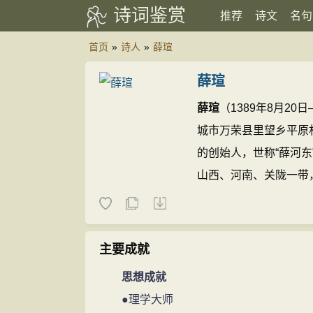
诗词鉴赏
推荐
诗文
名句
首页
»
诗人
»
薛瑄
薛瑄
薛瑄
（1389年8月2
城市万荣县里望乡平原
的创始人，世称“薛河东
山西、河南、关陇一带
的“关中之学”，其势“
学之冠”，“开明代道
之学，一是北方的
薛瑄
主要成就
诗文(851篇)
思想成就
●理学大师