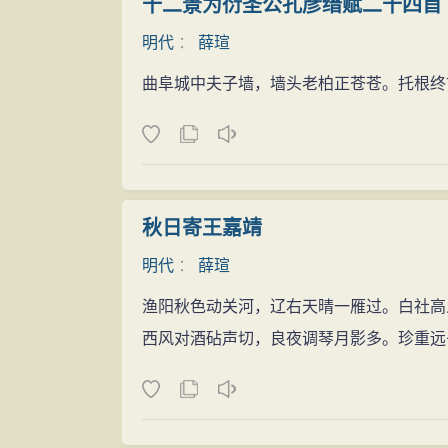
十二景为衍圣公孔彦缙赋二十四首 
整，行文流畅，格调清新，寓意深刻。如《
两人不满。王山便唆使那军官的小老婆状告
明代
：
薛瑄
境之感，被称为明代散文佳作，上世纪60
氏扣押立案，由都察院御史狱审讯判成死罪
(物)生情，有感而发，在揭露贪污受贿、
曲阜城中夫子墙，墙头老柏正苍苍。托根终
平反，但那些人都因害怕得罪王振而借故推
慎言慎行，说理充分，令人心悦诚服。
便愤然对诸监察御史以渎职枉法进行了弹劾
薛瑄很爱写诗，凡行旅、登临、居住、怀
文的强烈不满，二人立即向王振大进谗言，
诗，清人纪晓岚在《四库全书总目提要》中
由，定为死罪，下于锦衣卫狱中。薛瑄入狱
有陶（陶渊明）韦（韦应物）之风。盖有德
《周易》在专心致志地诵读。通政史李锡知道
秋日寄王嘉靖
多雨，江过浔阳始上潮。”（《沅州杂诗》）
薛瑄当即义正词严地斥责他说：“你身为御史
明代
：
薛瑄
响侵门，绣被熏来睡正温；忽念中林有樵者
冤，震动朝野，就连王振的老仆人也为之痛
淡，乡思如旌日自悬。”、“彤闱紫阁如天上
渔阳秋色动关河，辽右天晴一雁过。白社高
王伟等上抗疏申救，才免了薛瑄死罪，将他
美，形象生动，爱民之心，辞官之愿，跃然
西风对酒砧声切，良夜调琴月影多。珍重远
（1449年），这一冤案才得以平反。
为民请命
薛瑄为官不但清廉律己，而且勤政爱民。他
妇，皆当敬以临之，不可忽也。”“爱民而民