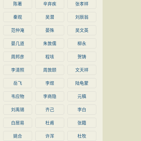
陈著
辛弃疾
张孝祥
秦观
吴潜
刘辰翁
范仲淹
晏殊
吴文英
晏几道
朱敦儒
柳永
周邦彦
程垓
贺铸
李清照
周敦颐
文天祥
岳飞
李煜
陆龟蒙
韦应物
李商隐
元稹
刘禹锡
齐己
李白
白居易
杜甫
张籍
姚合
许浑
杜牧