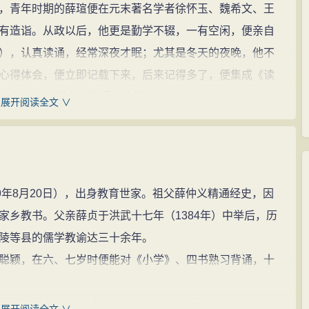
青年时期的薛瑄便在元末著名学者徐怀玉、魏希文、王
有造诣。从政以后，他更是勤学不辍，一有空闲，便亲自
），认真读诵，经常深夜才眠；尤其是冬天的夜晚，他不
心得体会，便立即记载下来，后来记得多了，便集成《读
成为薛瑄在理学方面的重要论著。
展开阅读全文 ∨
朱理学一脉相承的，但又并非程朱理学的简单延续，而
的是，他在“理无穷，故圣人立言亦无穷”的思想指导下，弃
的观点，对明中叶兴起的理学唯物主义思潮起到了首倡和
气先”和“理、气决是二物”的唯心主义理气观，明确提出了
年8月20日），出身教育世家。祖父薛仲义精通经史，因
调：“理只在气中，决不可分先后。”（见《读书录》）“理与
家乡教书。父亲薛贞于洪武十七年（1384年）中举后，历
泊处。”同时，明确指出“理气决是二物”的说法是错误
陵等县的儒学教谕达三十余年。
然而无间，若截理气为二则非矣。”(以上均见《读书续录》)
颖，在六、七岁时便能对《小学》、四书熟习背诵，十
体的观点，他说：“天地间只一气。”“天地万物皆气聚而
都是非常正确，应该充分肯定的。
荥阳县教谕时，河南布政司参政陈宗问前来巡视，在船上