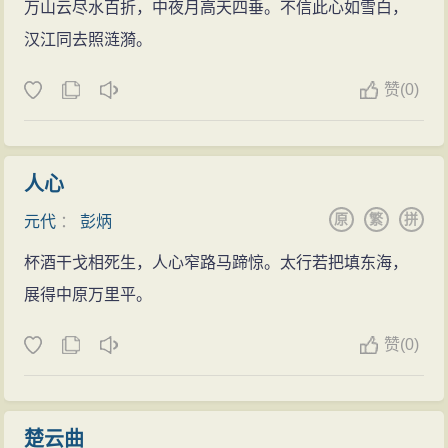
万山云尽水百折，中夜月高天四垂。不信此心如雪白，
汉江同去照涟漪。
赞
(
0)
人心
原
繁
拼
元代
：
彭炳
杯酒干戈相死生，人心窄路马蹄惊。太行若把填东海，
展得中原万里平。
赞
(
0)
楚云曲