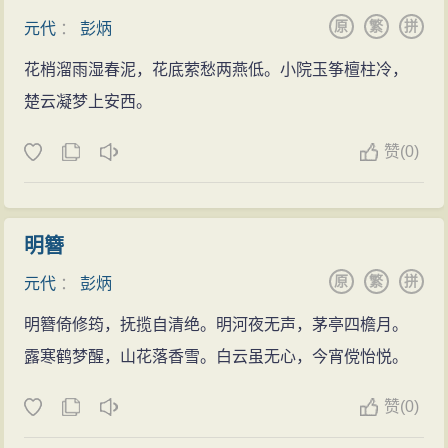
原
繁
拼
元代
：
彭炳
花梢溜雨湿春泥，花底萦愁两燕低。小院玉筝檀柱冷，
楚云凝梦上安西。
赞
(
0)
明簪
原
繁
拼
元代
：
彭炳
明簪倚修筠，抚揽自清绝。明河夜无声，茅亭四檐月。
露寒鹤梦醒，山花落香雪。白云虽无心，今宵傥怡悦。
赞
(
0)