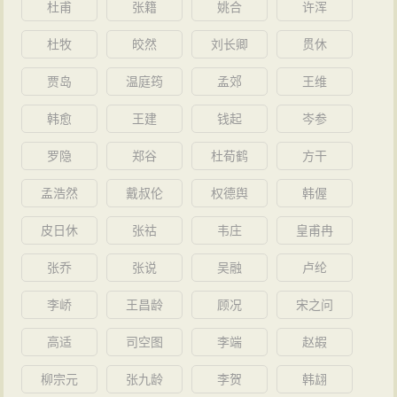
杜甫
张籍
姚合
许浑
杜牧
皎然
刘长卿
贯休
贾岛
温庭筠
孟郊
王维
韩愈
王建
钱起
岑参
罗隐
郑谷
杜荀鹤
方干
孟浩然
戴叔伦
权德舆
韩偓
皮日休
张祜
韦庄
皇甫冉
张乔
张说
吴融
卢纶
李峤
王昌龄
顾况
宋之问
高适
司空图
李端
赵嘏
柳宗元
张九龄
李贺
韩翃