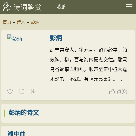
诗词鉴赏
我的
首页
»
诗人
»
彭炳
彭炳
建宁崇安人，字元亮。留心经学，诗
效陶、柳，喜与海内豪杰交往。驸马
乌谷逊事以师礼。顺帝至正中征为端
木说书，不就。有《元亮集》。
彭
炳的诗文(37篇)
赞
(
0)
彭炳的诗文
湘中曲