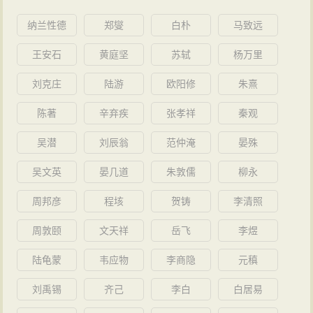
纳兰性德
郑燮
白朴
马致远
王安石
黄庭坚
苏轼
杨万里
刘克庄
陆游
欧阳修
朱熹
陈著
辛弃疾
张孝祥
秦观
吴潜
刘辰翁
范仲淹
晏殊
吴文英
晏几道
朱敦儒
柳永
周邦彦
程垓
贺铸
李清照
周敦颐
文天祥
岳飞
李煜
陆龟蒙
韦应物
李商隐
元稹
刘禹锡
齐己
李白
白居易