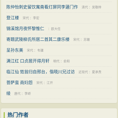
陈仲怡刺史留饮寓斋看灯屏同李蘧门作
清代
：
吴敬梓
登江楼
宋代
：
李宏
锦溪馆月夜怀黎惟仁
：
欧大任
寄题武陵柳氏所居二首其二康乐楼
宋代
：
苏辙
呈孙东美
宋代
：
韦骧
满江红 口贞居开得月轩
明代
：
俞和
临江仙 甡翁归自邢台，偕晓川兄过访
近现代
：
夏承焘
菩萨蛮 商妇怨
宋代
：
江开
绫
唐代
：
李峤
热门作者