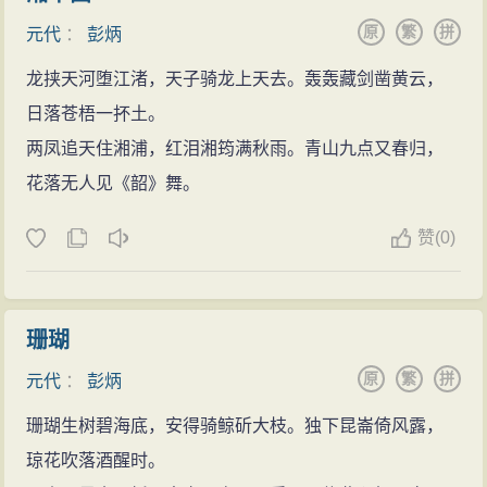
原
繁
拼
元代
：
彭炳
龙挟天河堕江渚，天子骑龙上天去。轰轰藏剑凿黄云，
日落苍梧一抔土。
两凤追天住湘浦，红泪湘筠满秋雨。青山九点又春归，
花落无人见《韶》舞。
赞
(
0)
珊瑚
原
繁
拼
元代
：
彭炳
珊瑚生树碧海底，安得骑鲸斫大枝。独下昆崙倚风露，
琼花吹落酒醒时。