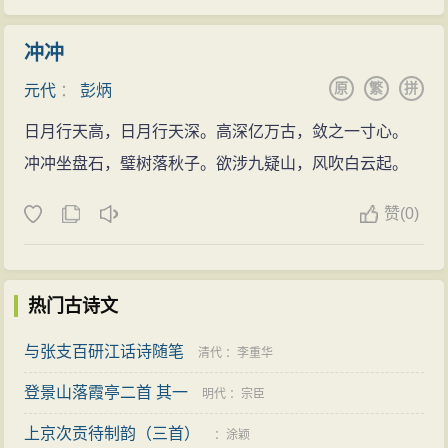
冲冲
原
繁
拼
元代
：
彭炳
日月行天高，日月行天深。高深亿万古，敛之一寸心。
冲冲坐盘石，璧树落秋子。欲涉九疑山，风吹白云起。
赞
(
0)
热门古诗文
与张支百研江话诗随笔
清代
：
李重华
登景山落霞亭二首 其一
明代
：
宗臣
上京次贡待制韵（三首）
：
涂颖