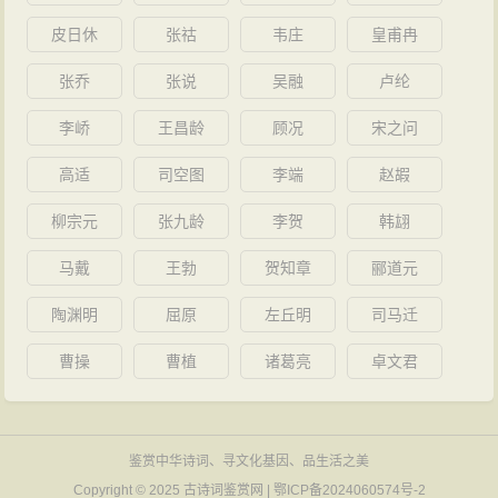
下的，都深受其赐而又不为所限，有的在学术上得以独
皮日休
张祜
韦庄
皇甫冉
立发展。夏先生是一位全心全意为祖国培养人才的导
师，研究中国古典诗词的外国学者慕名远道前来向他求
张乔
张说
吴融
卢纶
教的，络绎不绝。如今他的学生遍及海内外。
李峤
王昌龄
顾况
宋之问
词成一派
高适
司空图
李端
赵嘏
词学是由诗学分离出来的一门专业学问，兴起于两
宋，盛行于清朝。旧词学长于词的外在形式的考订与词
柳宗元
张九龄
李贺
韩翃
集校理，而疏于词史与词学理论的系统研究，因此历代
马戴
王勃
贺知章
郦道元
词学著述虽然繁富，研究路子却不免逼仄，难得融会贯
陶渊明
屈原
左丘明
司马迁
通之要旨。进入20世纪后，词学研究才逐渐步入科学、
系统、现代化的轨道，取得了多方位的成果。夏承焘先
曹操
曹植
诸葛亮
卓文君
生正是现代词学的杰出代表。他承晚清词学复兴之余
绪，借鉴科学的研究方法与现代理念，结合其深厚的传
鉴赏中华诗词、寻文化基因、品生活之美
统学养与扎实的考订功夫，锲而不舍，精勤探索，以毕
Copyright © 2025
古诗词鉴赏网
|
鄂ICP备2024060574号-2