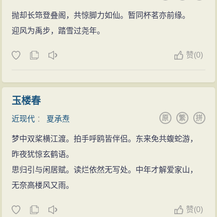
的创新之作。
安、白石、稼轩、龙川、放翁等词家的评论剖析，独具
抛却长筇登叠阁，共惊脚力如仙。暂同杯茗亦前缘。
凝聚着夏承焘先生毕生心血的近千万字著作中，有
只眼，迥出时流。
迎风为禹步，踏雪过尧年。
已出版的词学专著近30种，未结集论文百余篇，待整理
夏承焘先生还以其出色的诗词创作印证并丰富其词
出版的著作尚有多种。其中《唐宋词人年谱》、《唐宋
赞
(
0)
学理论。其《天风阁词集》前后编作为当代不可多得的
词论丛》、《姜白石词编年笺校》等，都是有词学以来
词集，显示词人出入白石、稼轩、遗山、碧山诸家，取
少有的巨著。他还创作了大量诗词，其代表作为《夏承
精用宏，兼具独特个性与时代特色。
焘词集》、《天风阁诗集》，并写了独具特色的《天风
玉楼春
夏承焘先生对于中国当代词学建设所做的贡献是相
阁学词日记》。夏承焘先生之学术成就，还得到国际上
原
繁
拼
近现代
：
夏承焘
当卓著的。与前辈词家、词论家及同辈词家、词论家相
的高度评价。1981年后任中国韵文学会名誉会长、《词
比，无论是词学考订、词学论述，或者是词的创作，先
梦中双桨横江渡。拍手呼鸥皆伴侣。东来免共蝮蛇游，
学》主编等。
生都有独特的建树：
昨夜犹惊玄鹤语。
往事略集
在词学考订方面，先生是尊体派的中坚力量。他既
思归引与闲居赋。读烂依然无写处。中年才解爱家山，
夏承焘先生于1927年至1930年在九中任教。他的事
继承了前辈词学家的未竟之业，又有所增添、发展。尤
无奈高楼风又雨。
业就是从这里起步，开创词学研究新风，使传统的词学
其是谱牒考订，更是硕果累累。如果说，王鹏运、朱孝
走向科学化、系统化，成为海内外公认的“一代词宗”。
赞
(
0)
臧为中国词学创立了校勘学，那么，先生就是词学谱牒