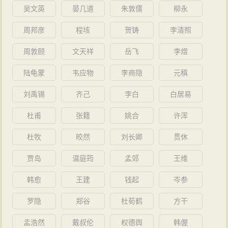
今中外各类书籍达368种之多，创作诗文一百多篇。
吴文英
晏几道
朱敦儒
柳永
后来发表在北大燕京学报上的成名作《白石歌曲旁
周邦彦
程垓
贺铸
李清照
谱辨》以及奠定他词学泰斗地位的重要著作《唐宋词人
年谱》，都是在九中执教的三年时间内写成的。1986年5
周敦颐
文天祥
岳飞
李煜
月11日，因病在北京逝世。
陆龟蒙
韦应物
李商隐
元稹
桃李之师
刘禹锡
齐己
李白
白居易
1918年毕业于温州师范学校。解放前历任杭州之江
文理学院、浙江大学教授。解放后曾任中国科学院文学
杜甫
张籍
姚合
许浑
研究所兼任研究员，（LSSDJT COM）中国科学院浙江
杜牧
皎然
刘长卿
贯休
分院语言文学研究室主任兼研究员等职务。他曾任浙江
贾岛
温庭筠
孟郊
王维
省政协常委、中国作家协会理事。
韩愈
王建
钱起
岑参
被誉为“词学宗师”的夏承焘先生，从教60多年来，夏
先生善于奖掖人才，扶植后进。桃李门墙，济济多士。
罗隐
郑谷
杜荀鹤
方干
然而他“但开风气不为师”，从不以师道自居。出于夏氏门
孟浩然
戴叔伦
权德舆
韩偓