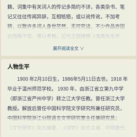
夏承焘的诗文(3篇)
籍、词集中有关词人的传记多简约不详，各类杂书、笔
记又往往传闻异辞，互相牴牾，或以讹传讹，不加考
辨，以致许多词人身世茫然，无可究诘，不少作品亦因
此隐晦不显，难以考稽。近代王国维撰《清真先生年
表》，为考订词人行实导夫先路。但系统开创词人谱牒
展开阅读全文 ∨
之学，奠定现代词学之科学基石，实从夏先生开始。早
在30岁前后，夏先生即专心致力于词人研究，他旁搜远
人物生平
绍，精心考辨，匡谬决疑，积年累月而成《唐宋词人年
1900 年2月10日生，1986年5月11日去世。1918 年
谱》十种十二家，由此唐宋词人生平事迹若绳贯珠联，
毕业于温州师范学校。 1930 年，由浙江省立第九中学
清晰可辨，信实可靠，部分难解作品亦得到妥贴的诠
（即浙江省严州中学）转之江大学任教。曾任浙江大学
释。十种年谱问世以后，在学术界引起极大反响。赵百
教授。解放后曾任中国科学院文学研究所兼任研究员，
辛先生盛赞“十种并行，可代一部词史”；唐圭璋先生则誉
中国科学院浙江分院语言文学研究室主任兼研究员；
之为“空前之作”；日本学者清水茂教授撰文指出：“今日研
《文学研究》杂志编委、《词学》杂志主编、中国唐代
究词学，此必为重要参考书之一。”