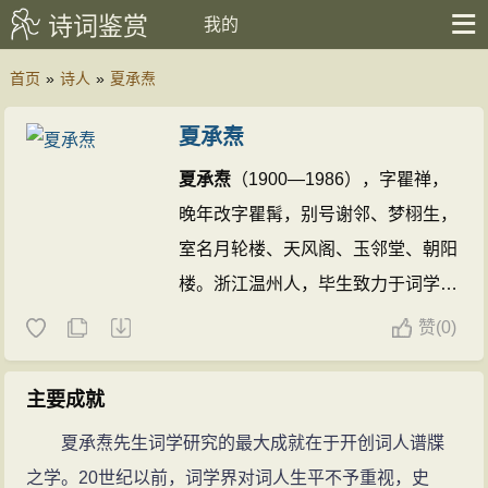
诗词鉴赏
我的
首页
»
诗人
»
夏承焘
夏承焘
夏承焘
（1900—1986），字瞿禅，
晚年改字瞿髯，别号谢邻、梦栩生，
室名月轮楼、天风阁、玉邻堂、朝阳
楼。浙江温州人，毕生致力于词学研
究和教学，是现代词学的开拓者和奠
赞
(
0)
基人。他的一系列经典著作无疑是词
学史上的里程碑，20世纪优秀的文化
主要成就
学术成果。胡乔木曾经多次赞誉
夏承
夏承焘先生词学研究的最大成就在于开创词人谱牒
焘
先生为“一代词宗”、“词学宗师”。
之学。20世纪以前，词学界对词人生平不予重视，史