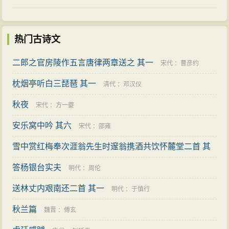
1927年下半年，夏承焘一到九中就在藏书楼发现了
学的奠基人．而且，先生还将考订工作推进词乐领域及
丰富的图书，令他喜出望外，一头扎进了书籍的海洋。
词法领域，他“对于唐宋词之声律，剖析入微，前无古
他在日记中记下了自己的欣喜之情：“在师校图书馆理旧
热门古诗文
人”，47他的词例归纳，将为后来者打开无数法门。先生
书，有涵芬楼影印廿四史，浙局‘三通’、啸园丛书等，借
在词学考订上的独特建树，对于中国词学建设所起的作
二郎之官房陵作五言唐律两章送之 其一
宋代
：
曹彦约
二三十本归，在严州得此，如获一宝藏矣。夜翻《隋
用将是无法估量的。
书》、《宋史》、‘三通’，作《白石词考证》，得数事，
枕烟亭听白三琵琶 其一
清代
：
邓汉仪
在词学论述方面，先生善将词学考订中的某些成果
甚得意。十一时寝。”晚年他回忆起这段往事，仍然记忆
秋夜
宋代
：
方一夔
体现到作家作品研究中去，不仅使先生的论述具有超越
忧新：“每天上完课，就钻进书库读书。在那里，我阅读
安乐窝中吟 其六
时流的优势，又为反思、探索阶段对于思维模式及研究
宋代
：
邵雍
了大量的有关唐宋词人行迹的笔记小说，披沙拣金，往
方法的思考提供借鉴，先生的独特建树是具有一定超时
雪中赏红梅奉次涯翁先生时邃翁携酒共饮怀麓堂二首 其
往见宝。”
价值的。
夏承焘没有上过大学，但他后来却走上了大学的讲
二
答杨银台实夫
明代
：
邵宝
明代
：
周伦
在词的创作方面，先生不以尊体自限，而是兼收并
坛，成为著名的教育家、学者和诗人。他的学问全靠自
送林丈内艰南还二首 其一
明代
：
于慎行
蓄，再造新体。即，他不仅“妄意合稼轩、白石、遗山、
学。他晚年总结读书经验时说：“笨是我治学的本钱。”他
碧山为一家”，而且“欲合唐词宋诗为一体”48。在这点上
秋兰篇
魏晋
：
傅玄
认为，读书没有捷径，不能取巧，只有下笨功夫才能取
讲，先生可称为尊体派中的“左派”。因此，在当代词坛，