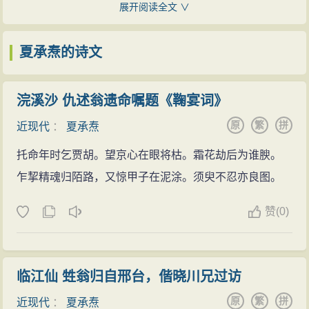
文学学会顾问。1986年5月11日，夏承焘因病在北京逝
展开阅读全文 ∨
除词人年谱外，夏先生在词学研究领域进行了多方
世。他曾任浙江省政协常委、中国作家协会理事。夏承
位的开拓，取得了全面的研究成果。他的《唐宋词论
焘先生作为杰出的词学家，既是传统词学的总结者，亦
夏承焘的诗文
丛》、《月轮山词论集》、《姜白石词编年笺校》、
是现代词学的奠基人。
《龙川词校笺》、《词学论札》等都是承先启后、卓有
20岁以后，北到冀晋，西入长安，视野扩大，阅历
浣溪沙 仇述翁遗命嘱题《鞠宴词》
建树的经典之作。在词韵、词乐、词谱研究方面，夏先
加深，写下了不少忧时愤世之作。30岁前后，把主要精
原
繁
拼
生致力尤勤，有关唐宋词声律的著述造诣精深，多有发
近现代
：
夏承焘
力放在撰写《唐宋词人年谱》、《唐宋词论丛》和《姜
明。在词集整理方面，夏先生对白石、龙川、梦窗、放
托命年时乞贾胡。望京心在眼将枯。霜花劫后为谁腴。
白石词编年笺校》等词学专著上，但并未放弃吟咏。30
翁词集及《词源》的笺校，功力深厚，成绩卓异；尤其
乍挈精魂归陌路，又惊甲子在泥涂。须臾不忍亦良图。
岁后专攻词学，弘博精深，对我国词学的发展起了重大
是白石词笺校，疏解之精湛，考订之翔实，搜辑之宏
作用。他一面继承历代词学之长，一面对传统词学作了
赞
(
0)
富，无人能出其右，学术界推为“白石声学研究的小百科
多方面的开拓与创新，以考信求实的态度研究词体、词
全书”，确非虚誉。在词学评论方面，夏先生既吸收了旧
乐、词律和词史，大大扩展了词学研究的领域，为词学
词论的精华，又突破了旧词论的局限，目光如炬，阐发
走向科学化、系统化与理论化的轨道作出了突出贡献。
临江仙 甡翁归自邢台，偕晓川兄过访
透辟，昭示了现代词学理论的发展方向。他对唐宋词发
50岁前后，进行词学研究的同时，还写了不少奇思壮采
原
繁
拼
展脉络、表现形式的综述，统摄全局，精密周详；对易
近现代
：
夏承焘