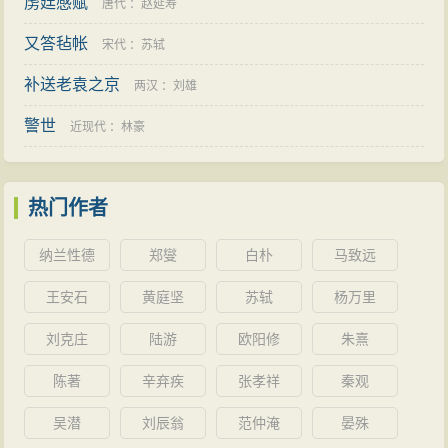
得成就。他说“笨”字很有趣，头上顶着竹册（册是串好的
虏廷感赋
唐代
：
赵延寿
先生的瞿髯词是一般作者所难以企及的。
竹简，是古代的书籍），就是教人要用功。用功是人的
又答毡帐
宋代
：
苏轼
以上三个方面，既是先生为中国词学发展所增添的
根本，所以“笨”字从“竹”从“本”。自己天资很低，正因为这
补送老袁之京
新内容，又是先生的真传。当然，经过六十几年的努
两汉
：
刘雄
样，促使自己奋发苦学。从七八岁上学起，几十年来，
力，先生并未能将其全部工作进行完毕，所谓未竟之
警世
近现代
：
林豪
除了生大病，没有一天离开过书本。最重要的是要多
业，这是需要后来者进一步加以继承与发展的。但是，
读。“读书千遍，其义自见。”
作为“一代词宗”夏承焘先生，他的名字将永远与中国当代
发现藏书楼的“宝库”之后，他尽情地在书海中遨游。
热门作者
词学联在一起。
白天教书，晚上和节假日就埋头苦读，博览群书，其用
纳兰性德
郑燮
白朴
马致远
功之勤，为常人所不及。在日记中常常有这样的记载：
“兀兀终日，双目为瞀。”“竟日伏案，用心过劳，口舌为
王安石
黄庭坚
苏轼
杨万里
干。”等等。遇有创见和心得，就忘了苦读的辛劳：“大喜
刘克庄
陆游
欧阳修
朱熹
出户。素月流天，庭叶无声，几三更矣。”“晴日满窗，乱
陈著
辛弃疾
张孝祥
秦观
书坐拥，萧然自得。”据尚存的1928年下半年至1929年底
的日记统计，在这一年半的时间里，他阅读、扎录的古
吴潜
刘辰翁
范仲淹
晏殊