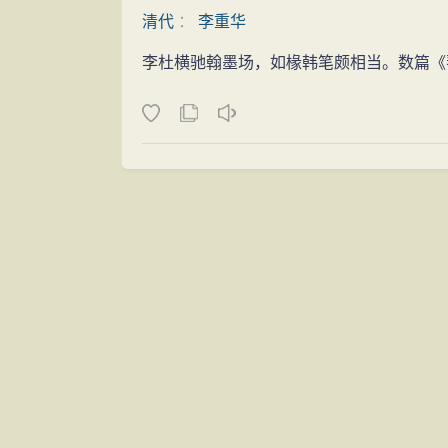
清代
：
李重华
李杜横驰翰墨场，如椽韩笔颇相当。数篇《