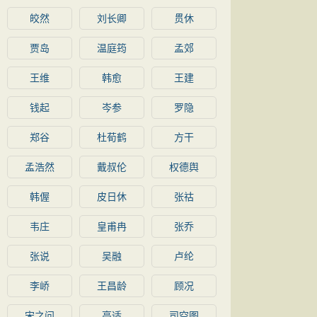
皎然
刘长卿
贯休
贾岛
温庭筠
孟郊
王维
韩愈
王建
钱起
岑参
罗隐
郑谷
杜荀鹤
方干
孟浩然
戴叔伦
权德舆
韩偓
皮日休
张祜
韦庄
皇甫冉
张乔
张说
吴融
卢纶
李峤
王昌龄
顾况
宋之问
高适
司空图