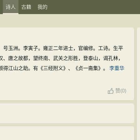
诗人
古籍
我的
，号玉洲。李寅子。雍正二年进士，官编修。工诗。生平
汉、唐之故都，望终南、武关之形胜，登泰山，谒孔林，
颇得江山之助。有《三经附义》、《贞一斋集》。
李重华
赞
(
0)