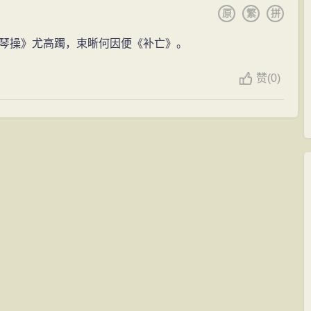
原
繁
拼
琴操》尤高躅，束晰何因便《补亡》。
赞
(
0)