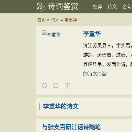
诗词鉴赏
推荐
诗文
名句
首页
»
诗人
»
李重华
李重华
清江苏吴县人，字实君
游踪，历巴蜀，过秦、
登临凭吊，发而为诗，
的诗文(1篇)
李重华的诗文
与张支百研江话诗随笔