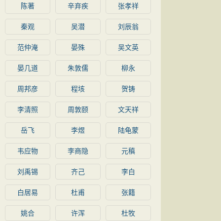
陈著
辛弃疾
张孝祥
秦观
吴潜
刘辰翁
范仲淹
晏殊
吴文英
晏几道
朱敦儒
柳永
周邦彦
程垓
贺铸
李清照
周敦颐
文天祥
岳飞
李煜
陆龟蒙
韦应物
李商隐
元稹
刘禹锡
齐己
李白
白居易
杜甫
张籍
姚合
许浑
杜牧