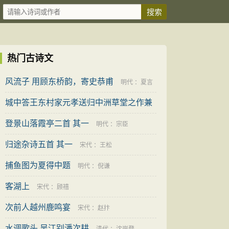
热门古诗文
风流子 用顾东桥韵，寄史恭甫
明代
：
夏言
城中答王东村家元孝送归中洲草堂之作兼
示二三同志
登景山落霞亭二首 其一
明代
：
陈子升
明代
：
宗臣
归途杂诗五首 其一
宋代
：
王松
捕鱼图为夏得中题
明代
：
倪谦
客湖上
宋代
：
顾禧
次前人越州鹿鸣宴
宋代
：
赵抃
水调歌头 吴江别潘次耕