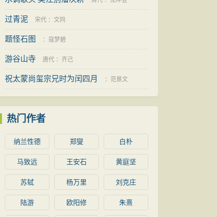
清代
：
沈岸登
过青泥
宋代
：
文同
题怪石图
：
寇梦碧
游谷山寺
唐代
：
齐己
祝太蒙尚玺宗兄时为闰四月
：
范景文
热门作者
纳兰性德
郑燮
白朴
马致远
王安石
黄庭坚
苏轼
杨万里
刘克庄
陆游
欧阳修
朱熹