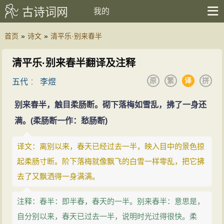
古诗词网
我的
首页
»
诗文
»
清平乐·别来春半
清平乐·别来春半翻译及注释
原
繁
译
拼
五代
：
李煜
别来春半，触目柔肠断。砌下落梅如雪乱，拂了一身还
满。(柔肠断一作：愁肠断)
译文：离别以来，春天已经过去一半，映入目中的景色掠
起柔肠寸断。阶下落梅就像飘飞的白雪一样零乱，把它拂
去了又飘洒得一身满满。
注释：春半：即半春，春天的一半。别来春半：意思是，
自分别以来，春天已过去一半，说明时光过得很快。柔