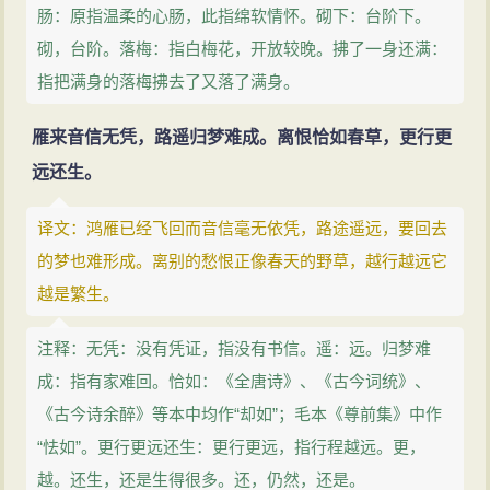
肠：原指温柔的心肠，此指绵软情怀。砌下：台阶下。
砌，台阶。落梅：指白梅花，开放较晚。拂了一身还满：
指把满身的落梅拂去了又落了满身。
雁来音信无凭，路遥归梦难成。离恨恰如春草，更行更
远还生。
译文：鸿雁已经飞回而音信毫无依凭，路途遥远，要回去
的梦也难形成。离别的愁恨正像春天的野草，越行越远它
越是繁生。
注释：无凭：没有凭证，指没有书信。遥：远。归梦难
成：指有家难回。恰如：《全唐诗》、《古今词统》、
《古今诗余醉》等本中均作“却如”；毛本《尊前集》中作
“怯如”。更行更远还生：更行更远，指行程越远。更，
越。还生，还是生得很多。还，仍然，还是。