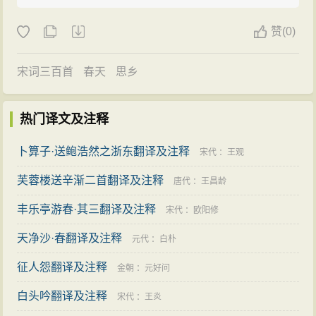
赞
(
0)
宋词三百首
春天
思乡
热门译文及注释
卜算子·送鲍浩然之浙东翻译及注释
宋代
：
王观
芙蓉楼送辛渐二首翻译及注释
唐代
：
王昌龄
丰乐亭游春·其三翻译及注释
宋代
：
欧阳修
天净沙·春翻译及注释
元代
：
白朴
征人怨翻译及注释
金朝
：
元好问
白头吟翻译及注释
宋代
：
王炎