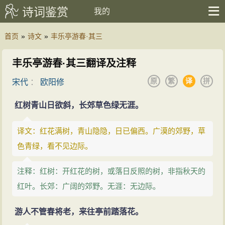
诗词鉴赏
我的
首页
»
诗文
»
丰乐亭游春·其三
丰乐亭游春·其三翻译及注释
原
繁
译
拼
宋代
：
欧阳修
红树青山日欲斜，长郊草色绿无涯。
译文：红花满树，青山隐隐，日已偏西。广漠的郊野，草
色青绿，看不见边际。
注释：红树：开红花的树，或落日反照的树，非指秋天的
红叶。长郊：广阔的郊野。无涯：无边际。
游人不管春将老，来往亭前踏落花。