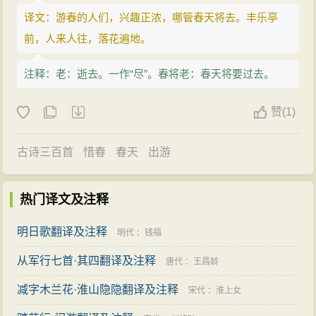
译文：游春的人们，兴趣正浓，哪管春天将去。丰乐亭
前，人来人往，落花遍地。
注释：老：逝去。一作“尽”。春将老：春天将要过去。
赞
(
1)
古诗三百首
惜春
春天
出游
热门译文及注释
明日歌翻译及注释
明代
：
钱福
从军行七首·其四翻译及注释
唐代
：
王昌龄
减字木兰花·淮山隐隐翻译及注释
宋代
：
淮上女