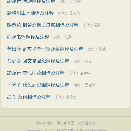
踏莎行·闲游翻译及注释
宋代
：
刘将孙
题稚川山水翻译及注释
唐代
：
戴叔伦
蝶恋花·槛菊愁烟兰泣露翻译及注释
宋代
：
晏殊
病起书怀翻译及注释
宋代
：
陆游
节妇吟·寄东平李司空师道翻译及注释
唐代
：
张籍
菩萨蛮·回文夏闺怨翻译及注释
宋代
：
苏轼
踏莎行·雪似梅花翻译及注释
宋代
：
吕本中
卜算子·秋色到空闺翻译及注释
明代
：
夏完淳
品令·茶词翻译及注释
宋代
：
黄庭坚
赏中华诗词、寻文化基因、品生活之美