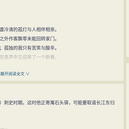
盏冷清的孤灯与人相伴相亲。
之外作客飘零未能回转家门。
；孤独的我只有苦笑与酸辛。
叹息声中又迎来了一个新春。
展开阅读全文 ∨
县赣江西岸。《全唐诗》题下注曰：“一作石桥馆”。
。
。
刺史时期。这时他正寄寓石头驿，可能要取道长江东归
鬓”。