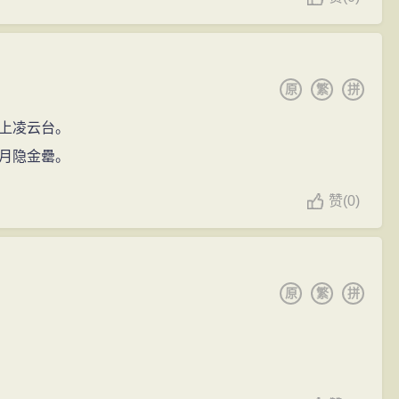
原
繁
拼
上凌云台。
月隐金罍。
赞
(
0)
原
繁
拼