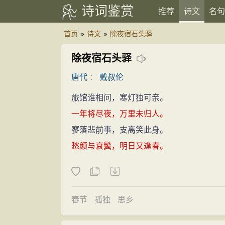
诗词鉴赏
推荐
诗文
名句
首页
»
诗文
»
除夜宿石头驿
除夜宿石头驿
唐代
：
戴叔伦
旅馆谁相问，寒灯独可亲。
一年将尽夜，万里未归人。
寥落悲前事，支离笑此身。
愁颜与衰鬓，明日又逢春。
春节
孤独
思乡