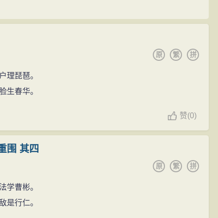
原
繁
拼
户理琵琶。
脸生春华。
赞
(
0)
重围 其四
原
繁
拼
法学曹彬。
敌是行仁。