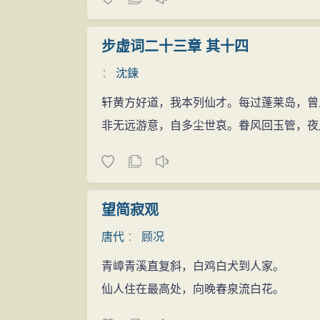
步虚词二十三章 其十四
：
沈鍊
轩黄方好道，我本列仙才。每过蓬莱岛，曾
非无远游意，自多尘世哀。眷风回玉管，夜
望简寂观
唐代
：
顾况
青嶂青溪直复斜，白鸡白犬到人家。
仙人住在最高处，向晚春泉流白花。