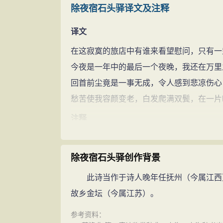
除夜宿石头驿译文及注释
译文
在这寂寞的旅店中有谁来看望慰问，只有一
今夜是一年中的最后一个夜晚，我还在万里
回首前尘竟是一事无成，令人感到悲凉伤心
愁苦使我容颜变老，白发爬满双鬓，在一片
注释
除夜：除夕之夜。石头驿：在今江西省新建
寥落：稀少，冷落。此处有孤独、寂寞之意
除夜宿石头驿创作背景
支离：即分散。《全唐诗》校：“一作羁离”
此诗当作于诗人晚年任抚州（今属江西）
愁颜与衰鬓：《全唐诗》校：“一作衰颜与愁
故乡金坛（今属江苏）。
又：《全唐诗》校：“一作去”。
参考资料：
参考资料：