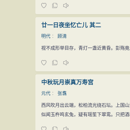
廿一日夜坐忆亡儿 其二
明代
：
顾清
视不成形举目存，青灯一盏近黄昏。彭殇竟
中秋玩月崇真万寿宫
元代
：
张翥
西风吹月出云端，松柏流光绕石坛。上国山
似闻玉杵鸣玄兔，疑有瑶笙下翠鸾。只把酒