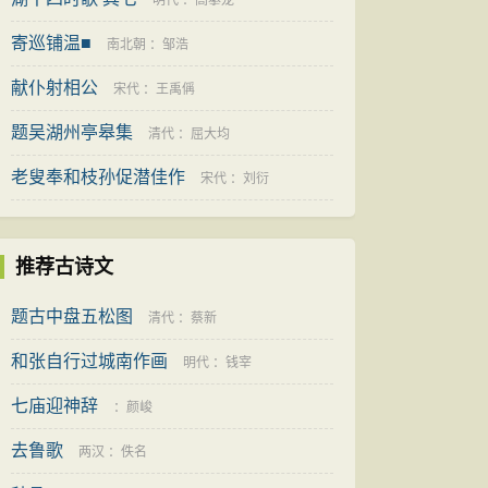
明代
：
高攀龙
寄巡铺温■
南北朝
：
邹浩
献仆射相公
宋代
：
王禹偁
题吴湖州亭皋集
清代
：
屈大均
老叟奉和枝孙促潜佳作
宋代
：
刘衍
推荐古诗文
题古中盘五松图
清代
：
蔡新
和张自行过城南作画
明代
：
钱宰
七庙迎神辞
：
颜峻
去鲁歌
两汉
：
佚名