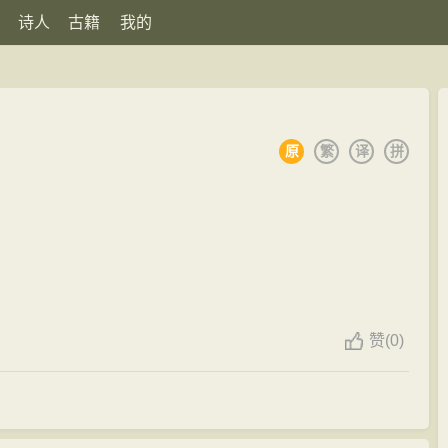
诗人
古籍
我的
原
繁
译
拼
赞
(
0)