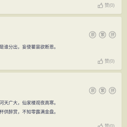
赞
(
0)
原
繁
拼
是谁分出，妄使瞿昙欲断恩。
赞
(
0)
原
繁
拼
河天广大，仙家楼观夜高寒。
杯供醉赏，不知零露满金盘。
赞
(
0)