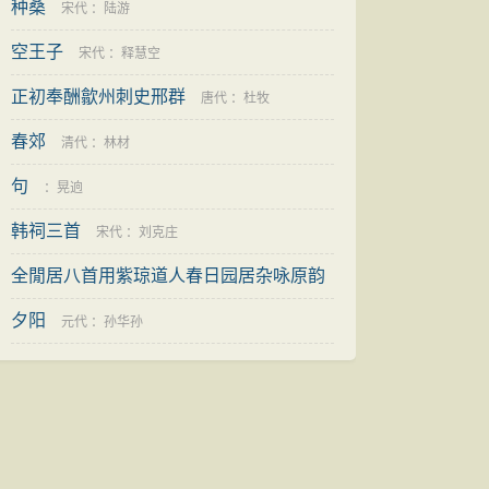
种桑
宋代
：
陆游
空王子
宋代
：
释慧空
正初奉酬歙州刺史邢群
唐代
：
杜牧
春郊
清代
：
林材
句
：
晃逈
韩祠三首
宋代
：
刘克庄
全閒居八首用紫琼道人春日园居杂咏原韵
其四
夕阳
清代
：
敦敏
元代
：
孙华孙