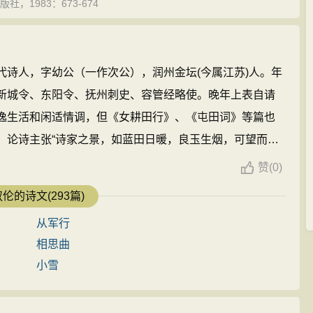
1983：673-674
社，1986：686
社，2010：254-255
)，唐代诗人，字幼公（一作次公），润州金坛(今属江苏)人。年
新城令、东阳令、抚州刺史、容管经略使。晚年上表自请
逸生活和闲适情调，但《女耕田行》、《屯田词》等篇也
。论诗主张“诗家之景，如蓝田日暖，良玉生烟，可望而不
裁皆有所涉猎。 ...
赞
(
0)
伦的诗文(293篇)
从军行
相思曲
小雪