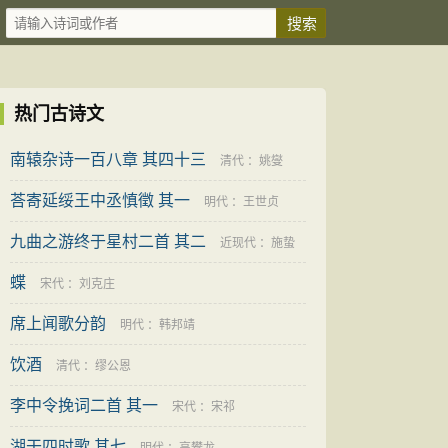
热门古诗文
南辕杂诗一百八章 其四十三
清代
：
姚燮
荅寄延绥王中丞慎徵 其一
明代
：
王世贞
九曲之游终于星村二首 其二
近现代
：
施蛰
蝶
存
宋代
：
刘克庄
席上闻歌分韵
明代
：
韩邦靖
饮酒
清代
：
缪公恩
李中令挽词二首 其一
宋代
：
宋祁
湖干四时歌 其七