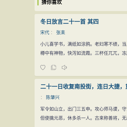
猜你喜欢
冬日放言二十一首 其四
宋代
：
张耒
小儿喜学书，满纸如涂鸦。老妇寒不绩，当
樽中有神物，快泻如流霞。三杯任兀兀，冻
二十一日收复南投街，连日大捷，
：
陈肇兴
军令如山立，出门三五申。攻心师马谡，守
但使擒元恶，休多杀一人。古来称善将，无