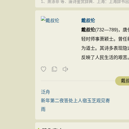
1、萧涤非 等．唐诗鉴赏辞典．上海：上海辞书出版社，
1、彭定求 等．全唐诗（上）．上海：上海古籍出版
2、于海娣 等．唐诗鉴赏大全集．北京：中国华侨出版
戴叔伦
戴叔伦
(732—789
轻时师事萧颖士。曾任
为道士。其诗多表现隐
反映了人民生活的艰苦
可置于眉睫之前”。其诗体
戴叔
泛舟
新年第二夜答处上人宿玉芝观见寄
雨