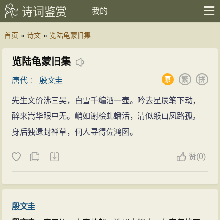
诗词鉴赏
我的
首页
»
诗文
»
览陆龟蒙旧集
览陆龟蒙旧集
原
繁
拼
唐代
：
殷文圭
先生文价沸三吴，白雪千编酒一壶。吟去星辰笔下动，
醉来嵩华眼中无。峭如谢桧虬蟠活，清似缑山凤路孤。
身后独遗封禅草，何人寻得佐鸿图。
赞
(
0)
殷文圭