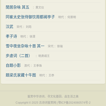
閒居杂咏 其五
：
黄文仪
同崔太史张侍御饮周都阃亭子
明代
：
何景明
汉武
宋代
：
刘筠
孝子诗
明代
：
徐渭
雪中夜坐杂咏十首 其一
宋代
：
徐瑞
步虚词（二首）
：
明肃靖王
自题小影
清代
：
王季珠
题梁氏家藏十牛图
明代
：
王恭
鉴赏中华诗词、寻文化基因、品生活之美
Copyright © 2025
古诗词鉴赏网
|
鄂ICP备2024060574号-2