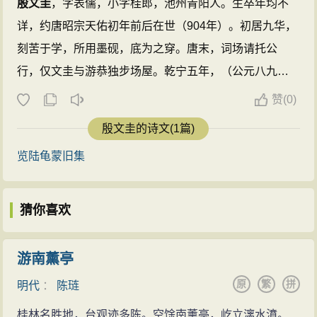
殷文圭
，字表儒，小字桂郎，池州青阳人。生卒年均不
详，约唐昭宗天佑初年前后在世（904年）。初居九华，
刻苦于学，所用墨砚，底为之穿。唐末，词场请托公
行，仅文圭与游恭独步场屋。乾宁五年，（公元八九八
年）及第，为裴枢宣谕判官记室参军。朱全忠、钱铰交
赞
(
0)
辟均不就。田頵置田宅迎其母，以甥事之，待文圭以上
殷文圭的诗文(1篇)
客礼，故颇为尽力。頵败，事杨行密，终左千牛卫将
览陆龟蒙旧集
军。文圭作诗甚多，有登龙集、冥搜集、笔耕词、水缕
录、从军藁等集，《新唐书志》仅录诗集一卷。此从
《唐才子传》传于世。 ...
猜你喜欢
游南薰亭
原
繁
拼
明代
：
陈琏
桂林名胜地，台观迹多陈。空馀南薰亭，屹立漓水濆。