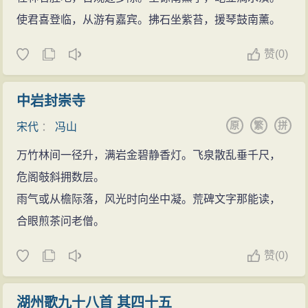
使君喜登临，从游有嘉宾。拂石坐紫苔，援琴鼓南薰。
赞
(
0)
中岩封崇寺
原
繁
拼
宋代
：
冯山
万竹林间一径升，满岩金碧静香灯。飞泉散乱垂千尺，
危阁攲斜拥数层。
雨气或从檐际落，风光时向坐中凝。荒碑文字那能读，
合眼煎茶问老僧。
赞
(
0)
湖州歌九十八首 其四十五