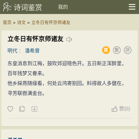
诗词鉴赏
我的
首页
»
诗文
»
立冬日有怀京师诸友
立冬日有怀京师诸友
原
繁
拼
明代
：
潘希曾
东皇消息到江梅，鼓吹郊迎晓色开。五日新正浑醉里，
百年残梦又春来。
他乡綵燕随缘看，何处云鸿寄劄回。料得故人多健在，
寻芳联辔满金台。
赞
(
0)