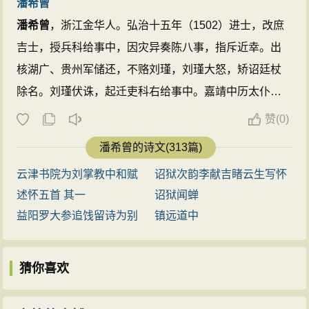
潘希曾
潘希曾
，浙江金华人。弘治十五年（1502）进士，改庶
吉士，授兵科给事中，因灾异奏陈八事，指斥近幸。出
核湖广、贵州军储还，不赂刘瑾，刘瑾大怒，矫诏廷杖
除名。刘瑾伏诛，起迁吏科右给事中。嘉靖中历太仆
卿，伏阙争大礼。以右佥都御史巡抚南赣，迁工部右侍
赞
(
0)
郎总理河道，筑长堤四十余里，期年而成。历兵部左右
潘希曾的诗文(313篇)
侍郎。嘉靖十一年（1532）五月初四日卒于官，年五十
云津书院为刘掌教中和赋
诏狱次韵李献吉睹云生写怀
七。赠兵部尚书。有《竹简集》及《奏议》传世。 ...
述怀五首 其一
诏狱闻蝉
益阳罗大参追饯留诗为别
镇远道中
猜你喜欢