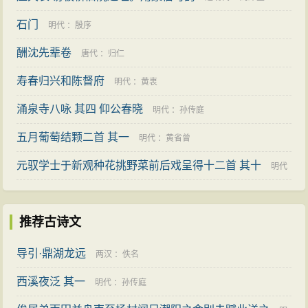
石门
明代
：
殷序
酬沈先辈卷
唐代
：
归仁
寿春归兴和陈督府
明代
：
黄衷
涌泉寺八咏 其四 仰公春晓
明代
：
孙传庭
五月葡萄结颗二首 其一
明代
：
黄省曾
元驭学士于新观种花挑野菜前后戏呈得十二首 其十
明代
：
王世贞
推荐古诗文
导引·鼎湖龙远
两汉
：
佚名
西溪夜泛 其一
明代
：
孙传庭