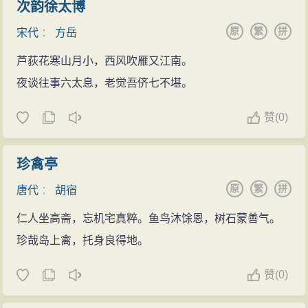
次韵徐太博
原
繁
拼
宋代
：
方岳
芦荻花寒山月小，西风吹雁又江南。
夜谈往事六太息，老觉吾侪七不堪。
赞
(
0)
珍禽亭
原
繁
拼
唐代
：
胡宿
仁人坐高斋，忘机宅真粹。鱼鸟沐馀恩，树石蒙善气。
珍哉岛上禽，托身良得地。
赞
(
0)