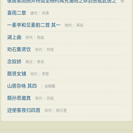
俟居弟雨田并舟南至杨村闻兄潮阳之命别去赋此送之
明
喜雨二章
代
：
游朴
唐代
：
邓肃
一素亭和见素韵二首 其一
明代
：
郑岳
湖上曲
宋代
：
陈起
劝石集贤饮
宋代
：
刘筠
念奴娇
两汉
：
佚名
题贤女铺
宋代
：
罗愿
山居杂咏 其四
：
金朝觐
题孙思邈真
宋代
：
苏轼
迓使客夜归四首
宋代
：
杨万里