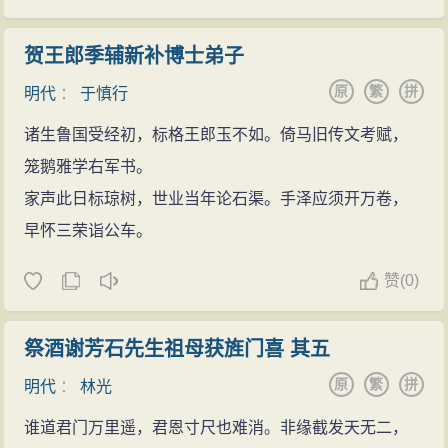
贺王郎季辅新补博士弟子
原
繁
拼
明代
：
于慎行
诸生鲁国受经初，标格王郎玉不如。倚马旧传文考赋，
笼鹅雅学右军书。
家声此日标琼树，世业当年论石渠。手泽应须开万卷，
早怀三荣诣公车。
赞
(
0)
祭酒谢芳石先生祖母获旌门喜 其五
原
繁
拼
明代
：
林光
谁道君门万里遥，君恩寸尺也难消。非缘截发天无二，