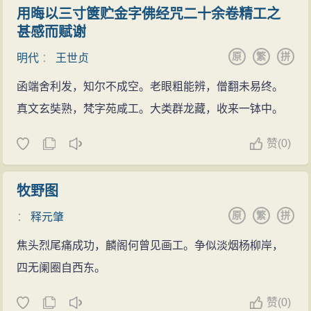
用晦以三寸箧贮金字佛经咒二十余卷精工之
甚感而赋谢
原
繁
拼
明代
：
王世贞
函端舍利发，知尔不成空。老眼粗能辨，僧翻未易终。
真文玄奘熟，梵字苑咸工。大类群龙藏，收来一钵中。
赞
(
0)
牧野图
原
繁
拼
：
释元肇
焦头烈尾痛成功，麟阁何曾见画工。争似淡烟杨柳岸，
四无阑圈自西东。
赞
(
0)