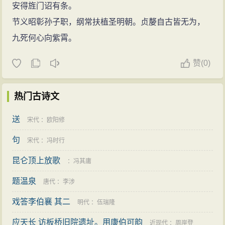
安得旌门诏有条。
节义昭彰孙子职，纲常扶植圣明朝。贞嫠自古皆无为，
九死何心向紫霄。
赞
(
0)
热门古诗文
送
宋代
：
欧阳修
句
宋代
：
冯时行
昆仑顶上放歌
：
冯其庸
题温泉
唐代
：
李涉
戏答李伯襄 其二
明代
：
伍瑞隆
应天长 访板桥旧院遗址。用康伯可韵
近现代
：
周岸登