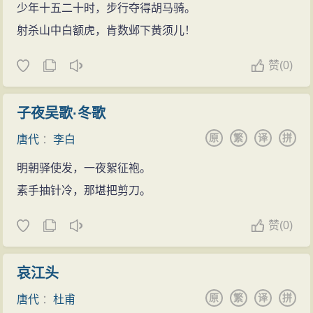
少年十五二十时，步行夺得胡马骑。
射杀山中白额虎，肯数邺下黄须儿！
赞
(
0)
子夜吴歌·冬歌
原
繁
译
拼
唐代
：
李白
明朝驿使发，一夜絮征袍。
素手抽针冷，那堪把剪刀。
赞
(
0)
哀江头
原
繁
译
拼
唐代
：
杜甫