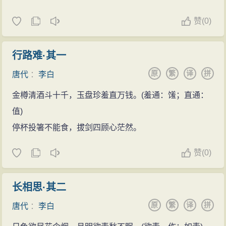
赞
(
0)
行路难·其一
原
繁
译
拼
唐代
：
李白
金樽清酒斗十千，玉盘珍羞直万钱。(羞通：馐；直通：
值)
停杯投箸不能食，拔剑四顾心茫然。
赞
(
0)
长相思·其二
原
繁
译
拼
唐代
：
李白