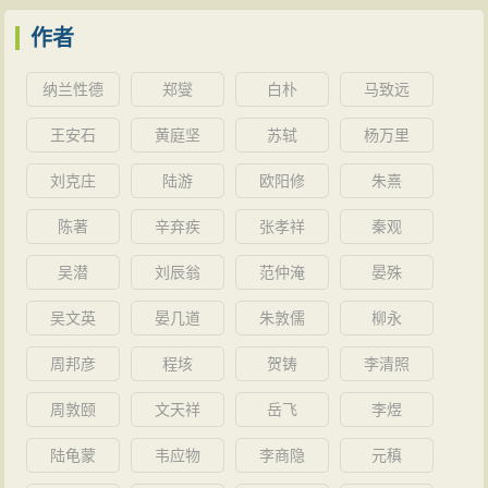
作者
纳兰性德
郑燮
白朴
马致远
王安石
黄庭坚
苏轼
杨万里
刘克庄
陆游
欧阳修
朱熹
陈著
辛弃疾
张孝祥
秦观
吴潜
刘辰翁
范仲淹
晏殊
吴文英
晏几道
朱敦儒
柳永
周邦彦
程垓
贺铸
李清照
周敦颐
文天祥
岳飞
李煜
陆龟蒙
韦应物
李商隐
元稹