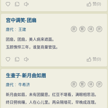
赞
(
0)
宫中调笑·团扇
原
繁
译
拼
唐代
：
王建
团扇，团扇，美人病来遮面。
玉颜憔悴三年，谁复商量管弦。
赞
(
0)
生查子·新月曲如眉
原
繁
译
拼
唐代
：
牛希济
新月曲如眉，未有团圞意。红豆不堪看，满眼相思泪。
终日劈桃穰，人在心儿里。两朵隔墙花，早晚成连理。