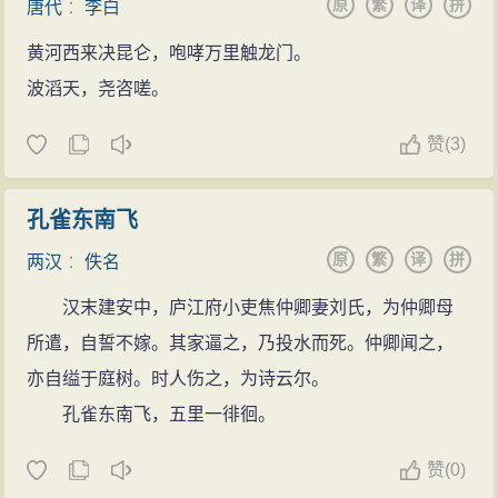
原
繁
译
拼
唐代
：
李白
黄河西来决昆仑，咆哮万里触龙门。
波滔天，尧咨嗟。
赞
(
3)
孔雀东南飞
原
繁
译
拼
两汉
：
佚名
汉末建安中，庐江府小吏焦仲卿妻刘氏，为仲卿母
所遣，自誓不嫁。其家逼之，乃投水而死。仲卿闻之，
亦自缢于庭树。时人伤之，为诗云尔。
孔雀东南飞，五里一徘徊。
赞
(
0)