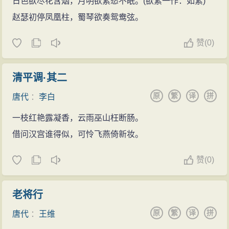
日色欲尽花含烟，月明欲素愁不眠。(欲素一作：如素)
赵瑟初停凤凰柱，蜀琴欲奏鸳鸯弦。
赞
(
0)
清平调·其二
原
繁
译
拼
唐代
：
李白
一枝红艳露凝香，云雨巫山枉断肠。
借问汉宫谁得似，可怜飞燕倚新妆。
赞
(
0)
老将行
原
繁
译
拼
唐代
：
王维