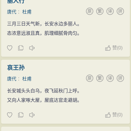
丽人行
原
繁
译
拼
唐代
：
杜甫
三月三日天气新，长安水边多丽人。
态浓意远淑且真，肌理细腻骨肉匀。
赞
(
0)
哀王孙
原
繁
译
拼
唐代
：
杜甫
长安城头头白乌，夜飞延秋门上呼。
又向人家啄大屋，屋底达官走避胡。
赞
(
0)