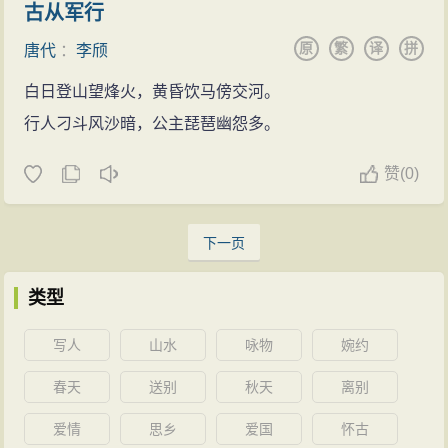
古从军行
原
繁
译
拼
唐代
：
李颀
白日登山望烽火，黄昏饮马傍交河。
行人刁斗风沙暗，公主琵琶幽怨多。
赞
(
0)
下一页
类型
写人
山水
咏物
婉约
春天
送别
秋天
离别
爱情
思乡
爱国
怀古