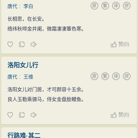
原
繁
译
拼
唐代
：
李白
长相思，在长安。
络纬秋啼金井阑，微霜凄凄簟色寒。
赞
(
0)
洛阳女儿行
原
繁
译
拼
唐代
：
王维
洛阳女儿对门居，才可颜容十五余。
良人玉勒乘骢马，侍女金盘脍鲤鱼。
赞
(
0)
行路难·其二