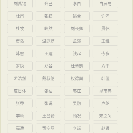
刘禹锡
齐己
李白
白居易
杜甫
张籍
姚合
许浑
杜牧
皎然
刘长卿
贯休
贾岛
温庭筠
孟郊
王维
韩愈
王建
钱起
岑参
罗隐
郑谷
杜荀鹤
方干
孟浩然
戴叔伦
权德舆
韩偓
皮日休
张祜
韦庄
皇甫冉
张乔
张说
吴融
卢纶
李峤
王昌龄
顾况
宋之问
高适
司空图
李端
赵嘏