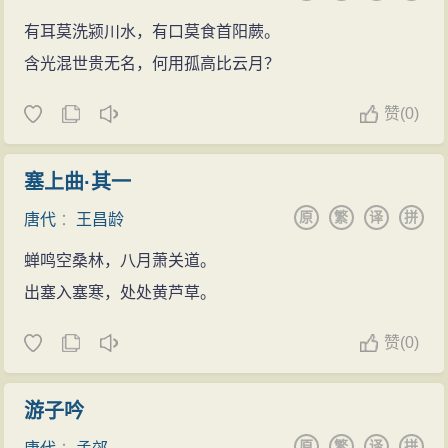
有耳莫洗颍川水，有口莫食首阳蕨。
含光混世贵无名，何用孤高比云月？
赞
(
0)
塞上曲·其一
原
繁
译
拼
唐代
：
王昌龄
蝉鸣空桑林，八月萧关道。
出塞入塞寒，处处黄芦草。
赞
(
0)
游子吟
原
繁
译
拼