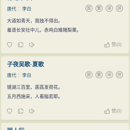
原
繁
译
拼
唐代
：
李白
大道如青天，我独不得出。
羞逐长安社中儿，赤鸡白雉赌梨栗。
赞
(
0)
子夜吴歌·夏歌
原
繁
译
拼
唐代
：
李白
镜湖三百里，菡萏发荷花。
五月西施采，人看隘若耶。
赞
(
0)