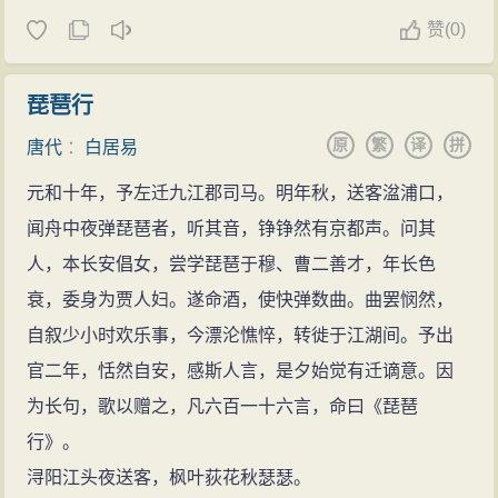
赞
(
0)
琵琶行
原
繁
译
拼
唐代
：
白居易
元和十年，予左迁九江郡司马。明年秋，送客湓浦口，
闻舟中夜弹琵琶者，听其音，铮铮然有京都声。问其
人，本长安倡女，尝学琵琶于穆、曹二善才，年长色
衰，委身为贾人妇。遂命酒，使快弹数曲。曲罢悯然，
自叙少小时欢乐事，今漂沦憔悴，转徙于江湖间。予出
官二年，恬然自安，感斯人言，是夕始觉有迁谪意。因
为长句，歌以赠之，凡六百一十六言，命曰《琵琶
行》。
浔阳江头夜送客，枫叶荻花秋瑟瑟。