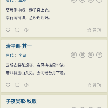
唐代
：
孟郊
慈母手中线，游子身上衣。
临行密密缝，意恐迟迟归。
赞
(
0)
清平调·其一
原
繁
译
拼
唐代
：
李白
云想衣裳花想容，春风拂槛露华浓。
若非群玉山头见，会向瑶台月下逢。
赞
(
0)
子夜吴歌·秋歌