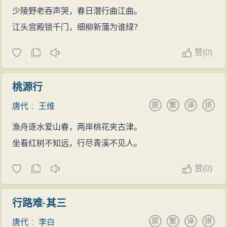
少陵野老吞声哭，春日潜行曲江曲。
江头宫殿锁千门，细柳新蒲为谁绿？
赞
(
0)
桃源行
原
繁
译
拼
唐代
：
王维
渔舟逐水爱山春，两岸桃花夹古津。
坐看红树不知远，行尽青溪不见人。
赞
(
0)
行路难·其三
原
繁
译
拼
唐代
：
李白