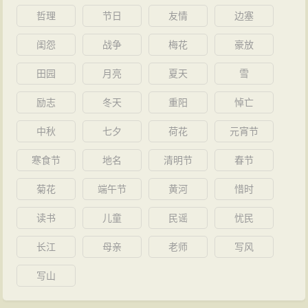
哲理
节日
友情
边塞
闺怨
战争
梅花
豪放
田园
月亮
夏天
雪
励志
冬天
重阳
悼亡
中秋
七夕
荷花
元宵节
寒食节
地名
清明节
春节
菊花
端午节
黄河
惜时
读书
儿童
民谣
忧民
长江
母亲
老师
写风
写山