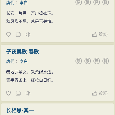
原
繁
译
拼
唐代
：
李白
长安一片月，万户捣衣声。
秋风吹不尽，总是玉关情。
赞
(
0)
子夜吴歌·春歌
原
繁
译
拼
唐代
：
李白
秦地罗敷女，采桑绿水边。
素手青条上，红妆白日鲜。
赞
(
0)
长相思·其一