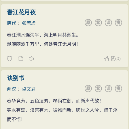
春江花月夜
原
繁
译
拼
唐代
：
张若虚
春江潮水连海平，海上明月共潮生。
滟滟随波千万里，何处春江无月明！
赞
(
0)
诀别书
原
繁
译
拼
两汉
：
卓文君
春华竞芳，五色凌素，琴尚在御，而新声代故！
锦水有鸳，汉宫有木，彼物而新，嗟世之人兮，瞀于淫
而不悟！