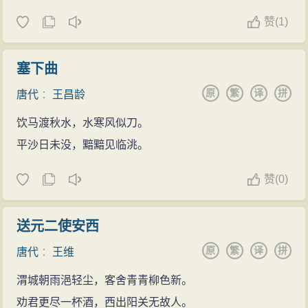
赞
(
1)
塞下曲
原
繁
译
拼
唐代
：
王昌龄
饮马渡秋水，水寒风似刀。
平沙日未没，黯黯见临洮。
赞
(
0)
送元二使安西
原
繁
译
拼
唐代
：
王维
渭城朝雨浥轻尘，客舍青青柳色新。
劝君更尽一杯酒，西出阳关无故人。