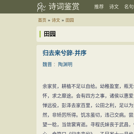
诗词鉴赏
推荐
诗文
名句
首页
»
诗文
»
田园
田园
归去来兮辞·并序
魏晋
：
陶渊明
余家贫，耕植不足以自给。幼稚盈室，瓶无
怀，求之靡途。会有四方之事，诸侯以惠爱
惮远役，彭泽去家百里，公田之利，足以为
然，非矫厉所得。饥冻虽切，违己交病。尝
望一稔，当敛裳宵逝。寻程氏妹丧于武昌，