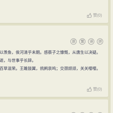
赞
(
0)
原
繁
译
拼
羡鱼，俟河清乎未期。感蔡子之慷慨，从唐生以决疑。
逝，与世事乎长辞。
草滋荣。王雎鼓翼，鸧鹒哀鸣；交颈颉颃，关关嘤嘤。
赞
(
0)