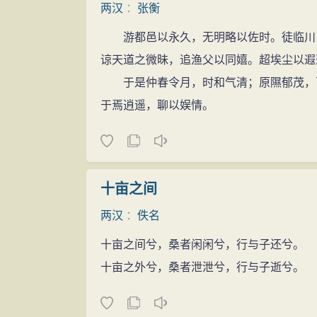
两汉
：
张衡
游都邑以永久，无明略以佐时。徒临川以
谅天道之微昧，追渔父以同嬉。超埃尘以遐
于是仲春令月，时和气清；原隰郁茂，百
于焉逍遥，聊以娱情。
十亩之间
两汉
：
佚名
十亩之间兮，桑者闲闲兮，行与子还兮。
十亩之外兮，桑者泄泄兮，行与子逝兮。