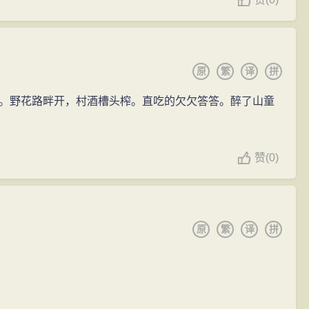
原
繁
译
拼
。野花路畔开，村酒槽头榨。直吃的欠欠答答。醉了山童
赞
(
0)
原
繁
译
拼