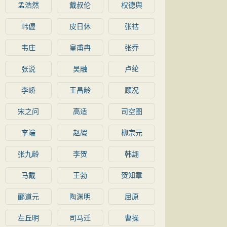
孟浩然
戴叔伦
权德舆
韩偓
皮日休
张祜
韦庄
皇甫冉
张乔
张说
吴融
卢纶
李峤
王昌龄
顾况
宋之问
高适
司空图
李端
赵嘏
柳宗元
张九龄
李贺
韩翃
马戴
王勃
贺知章
郦道元
陶渊明
屈原
左丘明
司马迁
曹操