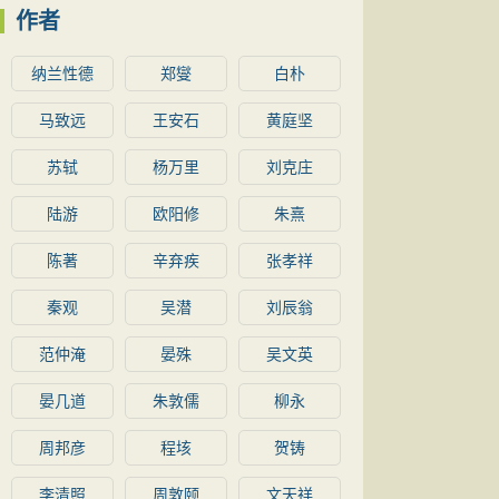
作者
纳兰性德
郑燮
白朴
马致远
王安石
黄庭坚
苏轼
杨万里
刘克庄
陆游
欧阳修
朱熹
陈著
辛弃疾
张孝祥
秦观
吴潜
刘辰翁
范仲淹
晏殊
吴文英
晏几道
朱敦儒
柳永
周邦彦
程垓
贺铸
李清照
周敦颐
文天祥