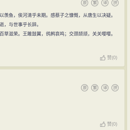
原
繁
译
拼
羡鱼，俟河清乎未期。感蔡子之慷慨，从唐生以决疑。
逝，与世事乎长辞。
草滋荣。王雎鼓翼，鸧鹒哀鸣；交颈颉颃，关关嘤嘤。
赞
(
0)
原
繁
译
拼
赞
(
0)