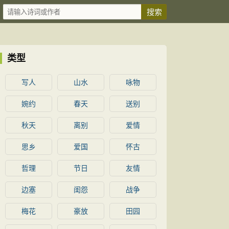
类型
写人
山水
咏物
婉约
春天
送别
秋天
离别
爱情
思乡
爱国
怀古
哲理
节日
友情
边塞
闺怨
战争
梅花
豪放
田园