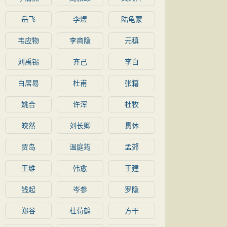
岳飞
李煜
陆龟蒙
韦应物
李商隐
元稹
刘禹锡
齐己
李白
白居易
杜甫
张籍
姚合
许浑
杜牧
皎然
刘长卿
贯休
贾岛
温庭筠
孟郊
王维
韩愈
王建
钱起
岑参
罗隐
郑谷
杜荀鹤
方干