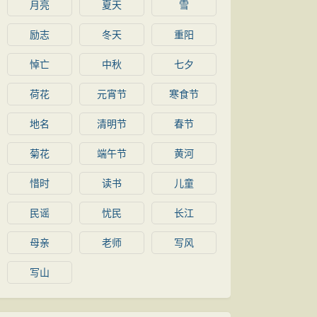
月亮
夏天
雪
励志
冬天
重阳
悼亡
中秋
七夕
荷花
元宵节
寒食节
地名
清明节
春节
菊花
端午节
黄河
惜时
读书
儿童
民谣
忧民
长江
母亲
老师
写风
写山