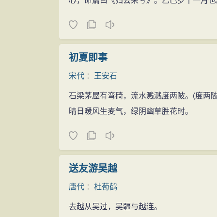
心，命篇曰《归去来兮》。乙巳岁十一月也
初夏即事
宋代
：
王安石
石梁茅屋有弯碕，流水溅溅度两陂。(度两陂
晴日暖风生麦气，绿阴幽草胜花时。
送友游吴越
唐代
：
杜荀鹤
去越从吴过，吴疆与越连。