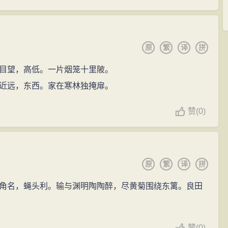
原
繁
译
拼
目望，高低。一片烟笼十里陂。
近远，东西。家在寒林独掩扉。
赞
(
0)
原
繁
译
拼
角名，蝇头利。输与渊明陶陶醉，尽黄菊围绕东篱。良田
赞
(
0)