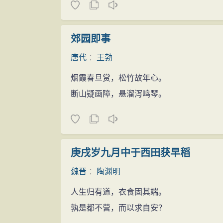
郊园即事
唐代
：
王勃
烟霞春旦赏，松竹故年心。
断山疑画障，悬溜泻鸣琴。
庚戌岁九月中于西田获早稻
魏晋
：
陶渊明
人生归有道，衣食固其端。
孰是都不营，而以求自安？