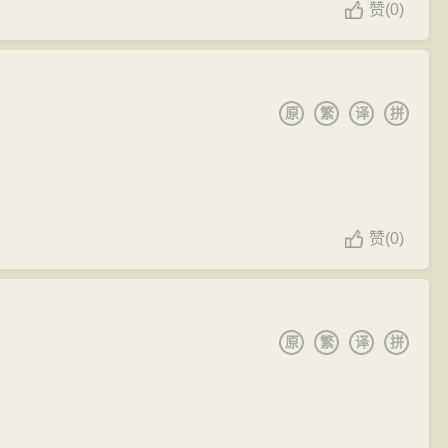
赞
(
0)
原
繁
译
拼
赞
(
0)
原
繁
译
拼