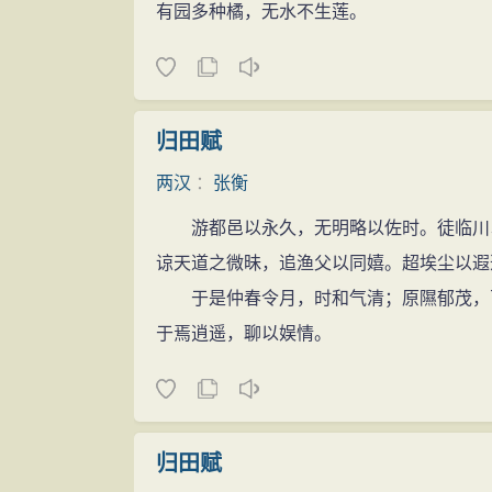
有园多种橘，无水不生莲。
归田赋
两汉
：
张衡
游都邑以永久，无明略以佐时。徒临川以
谅天道之微昧，追渔父以同嬉。超埃尘以遐
于是仲春令月，时和气清；原隰郁茂，百
于焉逍遥，聊以娱情。
归田赋