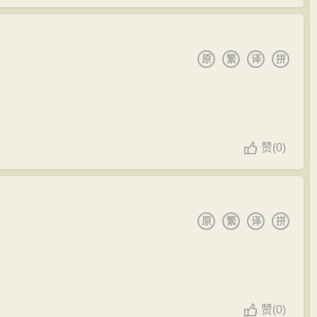
原
繁
译
拼
赞
(
0)
原
繁
译
拼
赞
(
0)