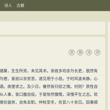
诗人
古籍
原
繁
译
拼
储粟，生生所资，未见其术。亲故多劝余为长吏，脱然有
为德，家叔以余贫苦，遂见用于小邑。于时风波未静，心
酒。故便求之。及少日，眷然有归欤之情。何则？质性自
从人事，皆口腹自役。于是怅然慷慨，深愧平生之志。犹
情在骏奔，自免去职。仲秋至冬，在官八十余日。因事顺