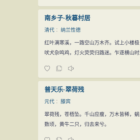
南乡子·秋暮村居
清代
：
纳兰性德
红叶满寒溪，一路空山万木齐。试上小楼极
吠犬杂鸣鸡，灯火荧荧归路迷。乍逐横山时
普天乐·翠荷残
元代
：
滕宾
翠荷残，苍梧坠。千山应瘦，万木皆稀，蜗
数顷，黄牛二只，归去来兮。