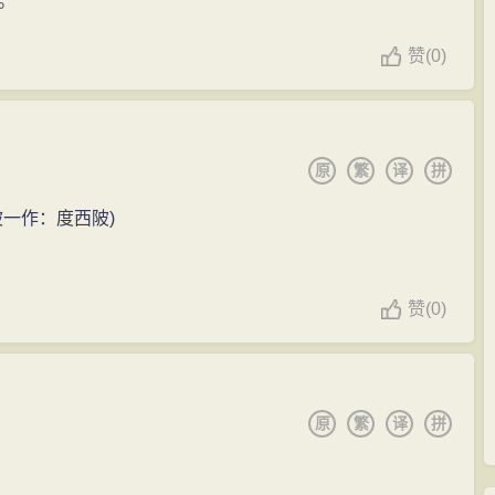
。
赞
(
0)
原
繁
译
拼
一作：度西陂)
赞
(
0)
原
繁
译
拼