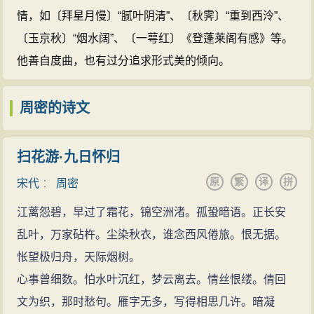
识》、《志雅堂要杂钞》等杂著数十
情，如〔拜星月慢〕“腻叶阴清”、〔秋霁〕“重到西泠”、
种。其词远祖清真，近法姜夔，风格
〔玉京秋〕“烟水阔”、〔一萼红〕《登蓬莱阁有感》等。
清雅秀润，与吴文英并称“二窗”，词
他善自度曲，也有过分追求形式美的倾向。
集名《频洲渔笛谱》、《草窗词》。
周密的诗文(500篇)
周密的名句(14
周密的诗文
条)
扫花游·九日怀归
原
繁
译
拼
宋代
：
周密
江蓠怨碧，早过了霜花，锦空洲渚。孤蛩暗语。正长安
乱叶，万家砧杵。尘染秋衣，谁念西风倦旅。恨无据。
怅望极归舟，天际烟树。
心事曾细数。怕水叶沉红，梦云离去。情丝恨缕。倩回
文为织，那时愁句。雁字无多，写得相思几许。暗凝