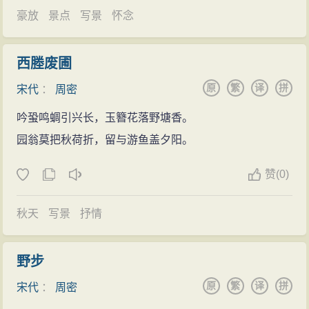
豪放
景点
写景
怀念
西塍废圃
原
繁
译
拼
宋代
：
周密
吟蛩鸣蜩引兴长，玉簪花落野塘香。
园翁莫把秋荷折，留与游鱼盖夕阳。
赞
(
0)
秋天
写景
抒情
野步
原
繁
译
拼
宋代
：
周密