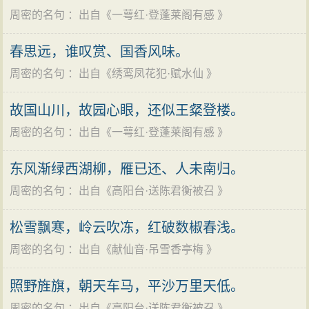
周密的名句
：出自《
一萼红·登蓬莱阁有感
》
春思远，谁叹赏、国香风味。
周密的名句
：出自《
绣鸾凤花犯·赋水仙
》
故国山川，故园心眼，还似王粲登楼。
周密的名句
：出自《
一萼红·登蓬莱阁有感
》
东风渐绿西湖柳，雁已还、人未南归。
周密的名句
：出自《
高阳台·送陈君衡被召
》
松雪飘寒，岭云吹冻，红破数椒春浅。
周密的名句
：出自《
献仙音·吊雪香亭梅
》
照野旌旗，朝天车马，平沙万里天低。
周密的名句
：出自《
高阳台·送陈君衡被召
》