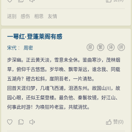
送别
感伤
相思
友情
一萼红·登蓬莱阁有感
原
繁
译
拼
宋代
：
周密
步深幽。正云黄天淡，雪意未全休。鉴曲寒沙，茂林烟
草，俯仰千古悠悠。岁华晚、飘零渐远，谁念我、同载
五湖舟？磴古松斜，崖阴苔老，一片清愁。
回首天涯归梦，几魂飞西浦，泪洒东州。故国山川，故
园心眼，还似王粲登楼。最负他、秦鬟妆镜，好江山、
何事此时游！为唤狂吟老监，共赋消忧。
赞
(
0)