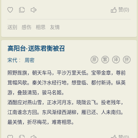
赞
(
0)
送别
感伤
相思
友情
高阳台·送陈君衡被召
原
繁
译
拼
宋代
：
周密
照野旌旗，朝天车马，平沙万里天低。宝带金章，尊前
茸帽风欹。秦关汴水经行地，想登临、都付新诗。纵英
游，叠鼓清笳，骏马名姬。
酒酣应对燕山雪，正冰河月冻，晓陇云飞。投老残年，
江南谁念方回。东风渐绿西湖柳，雁已还、人未南归。
最关情，折尽梅花，难寄相思。
赞
(
0)