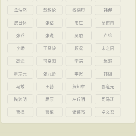
孟浩然
戴叔伦
权德舆
韩偓
皮日休
张祜
韦庄
皇甫冉
张乔
张说
吴融
卢纶
李峤
王昌龄
顾况
宋之问
高适
司空图
李端
赵嘏
柳宗元
张九龄
李贺
韩翃
马戴
王勃
贺知章
郦道元
陶渊明
屈原
左丘明
司马迁
曹操
曹植
诸葛亮
卓文君