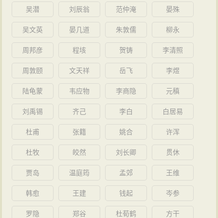
吴潜
刘辰翁
范仲淹
晏殊
吴文英
晏几道
朱敦儒
柳永
周邦彦
程垓
贺铸
李清照
周敦颐
文天祥
岳飞
李煜
陆龟蒙
韦应物
李商隐
元稹
刘禹锡
齐己
李白
白居易
杜甫
张籍
姚合
许浑
杜牧
皎然
刘长卿
贯休
贾岛
温庭筠
孟郊
王维
韩愈
王建
钱起
岑参
罗隐
郑谷
杜荀鹤
方干