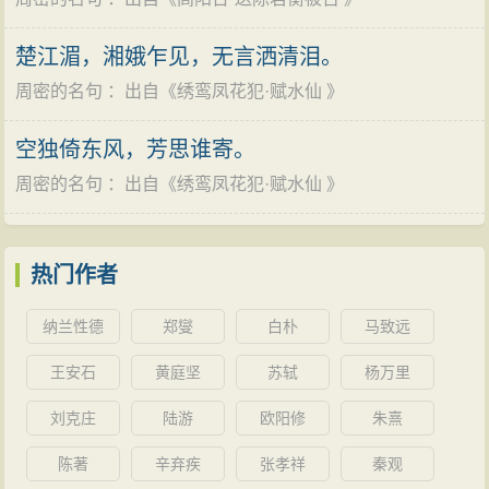
楚江湄，湘娥乍见，无言洒清泪。
周密的名句
：出自《
绣鸾凤花犯·赋水仙
》
空独倚东风，芳思谁寄。
周密的名句
：出自《
绣鸾凤花犯·赋水仙
》
热门作者
纳兰性德
郑燮
白朴
马致远
王安石
黄庭坚
苏轼
杨万里
刘克庄
陆游
欧阳修
朱熹
陈著
辛弃疾
张孝祥
秦观