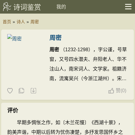
诗词鉴赏
我的
首页
»
诗人
»
周密
周密
周密
（1232-1298），字公谨，号草
窗，又号四水潜夫、弁阳老人、华不
注山人，南宋词人、文学家。祖籍济
南，流寓吴兴（今浙江湖州）。宋德
右间为义乌县（今年内属浙江）令。
赞
(
0)
入元隐居不仕。自号四水潜夫。他的
诗文都有成就，又能诗画音律，尤好
评价
藏弃校书，一生著述较丰。著有《齐
早期多惆怅之作，如〔木兰花慢〕《西湖十景》，
东野语》、《武林旧事》、《癸辛杂
韵美声谐，中期以后转为忧伤凄楚，多抒发思国怀乡之