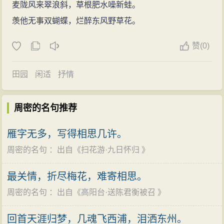
麦陇风来翠浪斜，草根肥水噪新蛙。
羡他无事双蝴蝶，烂醉东风野草花。
赞
(
0)
田园
闲适
抒情
周密的名句推荐
雁字无多，写得相思几许。
周密的名句
：出自《
扫花游·九日怀归
》
最关情，折尽梅花，难寄相思。
周密的名句
：出自《
高阳台·送陈君衡被召
》
回首天涯归梦，几魂飞西浦，泪洒东州。