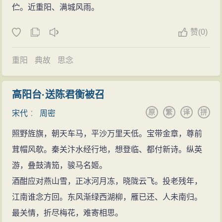
伫。近重阳、满城风雨。
赞
(
0)
重阳
典故
思念
高阳台·送陈君衡被召
原
繁
译
拼
宋代
：
周密
照野旌旗，朝天车马，平沙万里天低。宝带金章，尊前
茸帽风欹。秦关汴水经行地，想登临、都付新诗。纵英
游，叠鼓清笳，骏马名姬。
酒酣应对燕山雪，正冰河月冻，晓陇云飞。投老残年，
江南谁念方回。东风渐绿西湖柳，雁已还、人未南归。
最关情，折尽梅花，难寄相思。