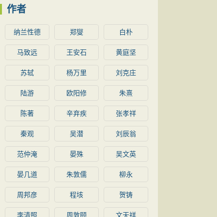
作者
纳兰性德
郑燮
白朴
马致远
王安石
黄庭坚
苏轼
杨万里
刘克庄
陆游
欧阳修
朱熹
陈著
辛弃疾
张孝祥
秦观
吴潜
刘辰翁
范仲淹
晏殊
吴文英
晏几道
朱敦儒
柳永
周邦彦
程垓
贺铸
李清照
周敦颐
文天祥