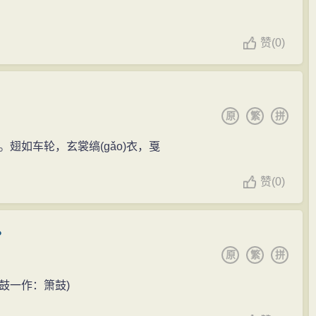
赞
(
0)
原
繁
拼
。翅如车轮，玄裳缟
(gǎo)
衣，戛
赞
(
0)
。
原
繁
拼
鼓一作：箫鼓)