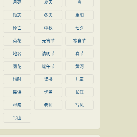
月亮
夏天
雪
励志
冬天
重阳
悼亡
中秋
七夕
荷花
元宵节
寒食节
地名
清明节
春节
菊花
端午节
黄河
惜时
读书
儿童
民谣
忧民
长江
母亲
老师
写风
写山