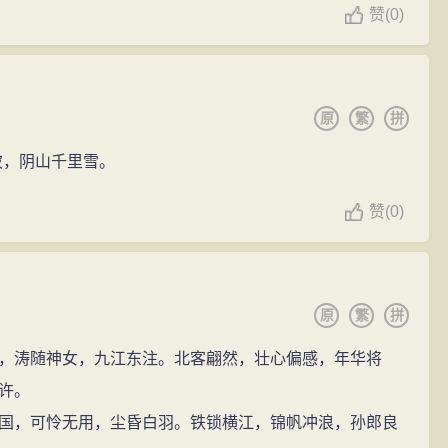
赞
(
0)
原
繁
拼
波，阴山千里雪。
赞
(
0)
原
繁
拼
，涛随神女，九江东注。北客翩然，壮心偏感，年华将
许。
国，可怜无用，尘昏白羽。铁锁横江，锦帆冲浪，孙郎良