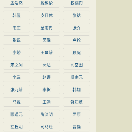
孟浩然
戴叔伦
权德舆
韩偓
皮日休
张祜
韦庄
皇甫冉
张乔
张说
吴融
卢纶
李峤
王昌龄
顾况
宋之问
高适
司空图
李端
赵嘏
柳宗元
张九龄
李贺
韩翃
马戴
王勃
贺知章
郦道元
陶渊明
屈原
左丘明
司马迁
曹操