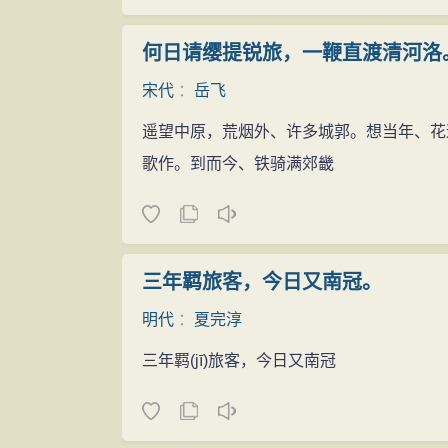
何日请缨提锐旅，一鞭直渡清河洛
宋代
：
岳飞
遥望中原，荒烟外、许多城郭。想当年、花
歌作。到而今、铁骑满郊畿
三年羁旅客，今日又南冠。
明代
：
夏完淳
三年羁
(jī)
旅客，今日又南冠