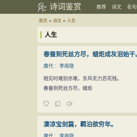
诗词鉴赏
推荐
诗文
名句
首页
»
诗文
»
人生
人生
春蚕到死丝方尽，蜡炬成灰泪始干
唐代
：
李商隐
相见时难别亦难，东风无力百花残。
春蚕到死丝方尽，蜡炬
凄凉宝剑篇，羁泊欲穷年。
唐代
：
李商隐