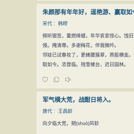
朱颜那有年年好，逞艳游、赢取如
宋代
：
韩疁
频听银签，重燃绛蜡，年华衮衮惊心。饯旧
侵。掩清尊。多谢梅花，伴我微吟。
邻娃已试春妆了，更蜂腰簇翠，燕股横金。
取如今。恣登临。残雪楼台，迟日园林。
军气横大荒，战酣日将入。
唐代
：
王昌龄
向夕临大荒，朔
(shuò)
风轸