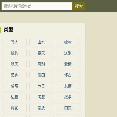
类型
写人
山水
咏物
婉约
春天
送别
秋天
离别
爱情
思乡
爱国
怀古
哲理
节日
友情
边塞
闺怨
战争
梅花
豪放
田园