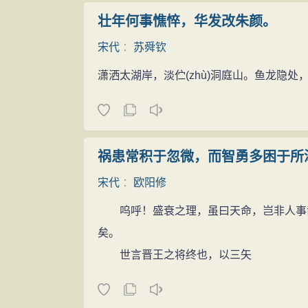
壮年何事憔悴，华发改朱颜。
宋代
：
苏舜钦
潇洒太湖岸，淡伫
(zhù)
洞庭山。鱼龙隐处
祸患常积于忽微，而智勇多困于所
宋代
：
欧阳修
呜呼！盛衰之理，虽曰天命，岂非人事哉
矣。
世言晋王之将终也，以三矢