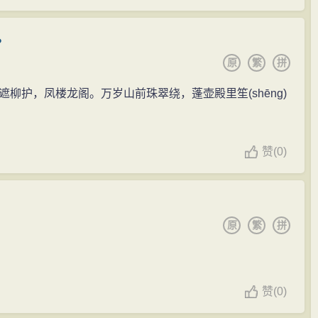
。
原
繁
拼
遮柳护，凤楼龙阁。万岁山前珠翠绕，蓬壶殿里笙
(shēng)
赞
(
0)
原
繁
拼
赞
(
0)