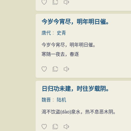
今岁今宵尽，明年明日催。
唐代
：
史青
今岁今宵尽，明年明日催。
寒随一夜去，春逐
日归功未建，时往岁载阴。
魏晋
：
陆机
渴不饮盗
(dào)
泉水，热不息恶木阴。