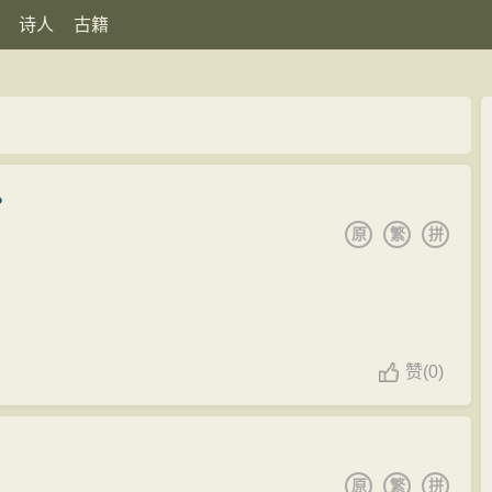
诗人
古籍
。
原
繁
拼
赞
(
0)
原
繁
拼