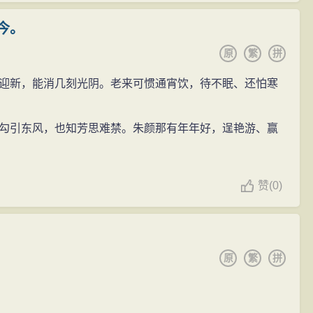
今。
原
繁
拼
迎新，能消几刻光阴。老来可惯通宵饮，待不眠、还怕寒
勾引东风，也知芳思难禁。朱颜那有年年好，逞艳游、赢
赞
(
0)
原
繁
拼