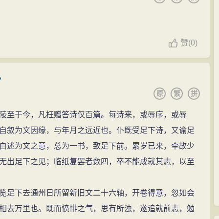
赞
(
0)
。
原
繁
拼
至于今，凡枉赠答诗仅百篇。每诗来，或辱序，或辱
自叙为文因缘，与年月之远近也。仆既受足下诗，又谕足
自述为文之意，总为一书，致足下前。累岁已来，牵故少
无出足下之见；临纸复罢者数四，卒不能成就其志，以至
足下去通州日所留新旧文二十六轴，开卷得意，忽如会
相去万里也。既而愤悱之气，思有所浊，遂追就前志，勉