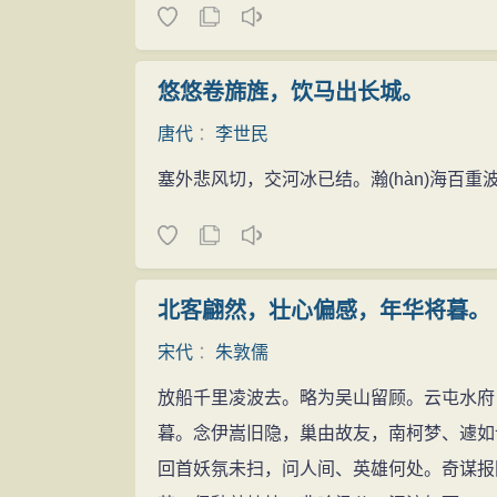
悠悠卷旆旌，饮马出长城。
唐代
：
李世民
塞外悲风切，交河冰已结。瀚
(hàn)
海百重
北客翩然，壮心偏感，年华将暮。
宋代
：
朱敦儒
放船千里凌波去。略为吴山留顾。云屯水府
暮。念伊嵩旧隐，巢由故友，南柯梦、遽如
回首妖氛未扫，问人间、英雄何处。奇谋报