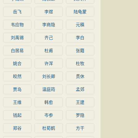
岳飞
李煜
陆龟蒙
韦应物
李商隐
元稹
刘禹锡
齐己
李白
白居易
杜甫
张籍
姚合
许浑
杜牧
皎然
刘长卿
贯休
贾岛
温庭筠
孟郊
王维
韩愈
王建
钱起
岑参
罗隐
郑谷
杜荀鹤
方干