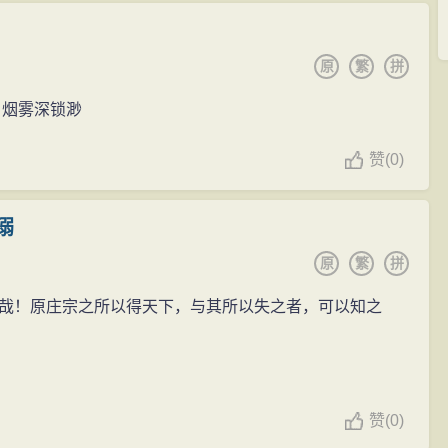
原
繁
拼
，烟雾深锁渺
赞
(
0)
溺
原
繁
拼
！原庄宗之所以得天下，与其所以失之者，可以知之
赞
(
0)