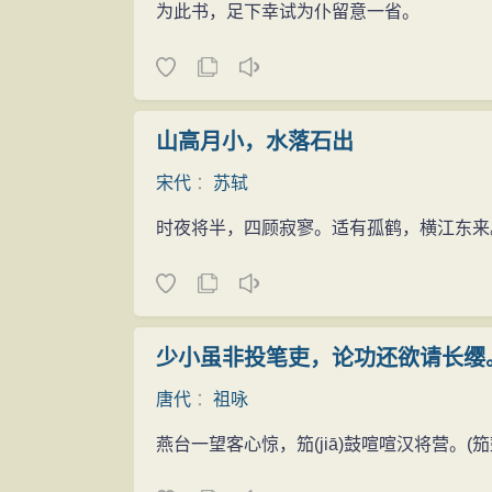
为此书，足下幸试为仆留意一省。
山高月小，水落石出
宋代
：
苏轼
时夜将半，四顾寂寥。适有孤鹤，横江东来
少小虽非投笔吏，论功还欲请长缨
唐代
：
祖咏
燕台一望客心惊，笳
(jiā)
鼓喧喧汉将营。(笳