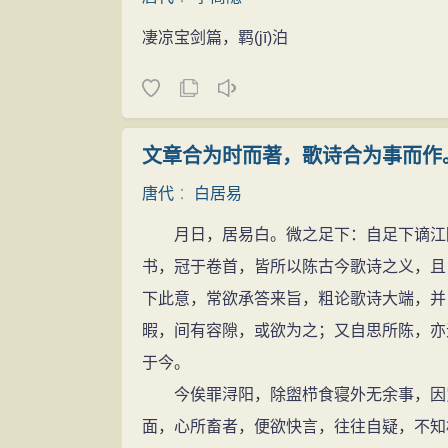
凄凉宝剑篇，羁
(jī)
泊
文章合为时而著，歌诗合为事而作
唐代
：
白居易
月日，居易白。微之足下：自足下谪江陵
书，冠于卷首，皆所以陈古今歌诗之义，且
下此意，常欲承答来旨，粗论歌诗大端，并
暇，间有容隙，或欲为之；又自思所陈，亦
于今。
今俟罪浔阳，除盥栉食寝外无余事，因览
面，心所畜者，便欲快言，往往自疑，不知