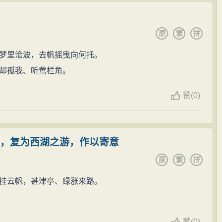
原
繁
拼
梦里沧波，去帆摇曳向何托。
却孤我、听莺栏角。
赞
(
0)
罢，复为西湖之游，作以寄意
原
繁
拼
挂云帆，甚津亭、绿涨来路。
赞
(
0)