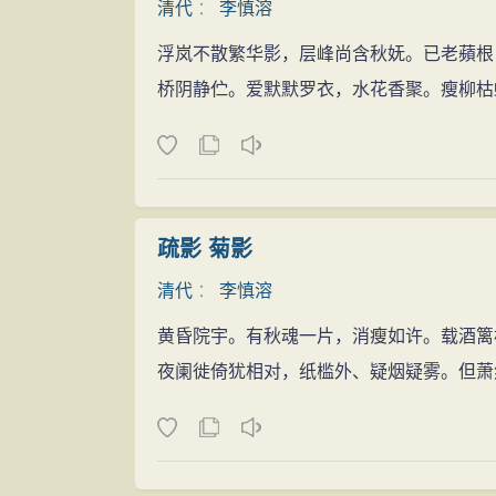
清代
：
李慎溶
浮岚不散繁华影，层峰尚含秋妩。已老蘋根
桥阴静伫。爱默默罗衣，水花香聚。瘦柳枯
疏影 菊影
清代
：
李慎溶
黄昏院宇。有秋魂一片，消瘦如许。载酒篱
夜阑徙倚犹相对，纸槛外、疑烟疑雾。但萧