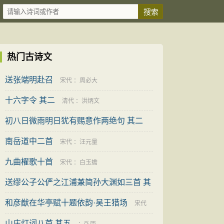
热门古诗文
送张端明赴召
宋代
：
周必大
十六字令 其二
清代
：
洪炳文
初八日微雨明日犹有赐意作两绝句 其二
南岳道中二首
宋代
：
赵蕃
宋代
：
汪元量
九曲櫂歌十首
宋代
：
白玉蟾
送缪公子公俨之江浦兼简孙大渊如三首 其
三
和彦猷在华亭赋十题依韵·吴王猎场
清代
：
洪亮吉
宋代
山庄灯词八首 其五