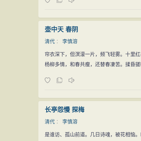
壶中天 春阴
清代
：
李慎溶
帘衣深下，但溟濛一片，频飞轻雾。十里红
杨柳多情，和春共瘦，还替春凄苦。揉昏搓
长亭怨慢 探梅
清代
：
李慎溶
是谁访、孤山前道。几日诗魂，被花相恼。