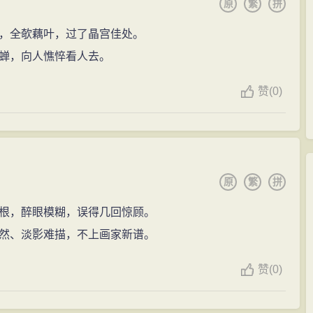
原
繁
拼
，全欹藕叶，过了晶宫佳处。
蝉，向人憔悴看人去。
赞
(
0)
原
繁
拼
根，醉眼模糊，误得几回惊顾。
然、淡影难描，不上画家新谱。
赞
(
0)