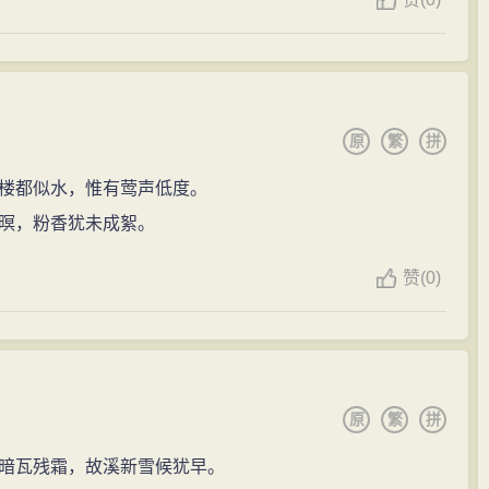
原
繁
拼
楼都似水，惟有莺声低度。
暝，粉香犹未成絮。
赞
(
0)
原
繁
拼
暗瓦残霜，故溪新雪候犹早。