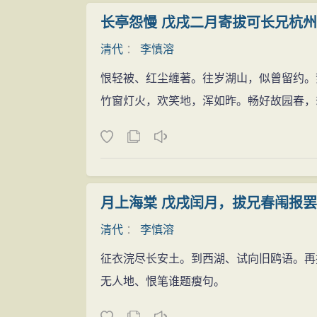
长亭怨慢 戊戌二月寄拔可长兄杭州
清代
：
李慎溶
恨轻被、红尘缠著。往岁湖山，似曾留约。
竹窗灯火，欢笑地，浑如昨。畅好故园春，
月上海棠 戊戌闰月，拔兄春闱报
清代
：
李慎溶
征衣浣尽长安土。到西湖、试向旧鸥语。再
无人地、恨笔谁题瘦句。