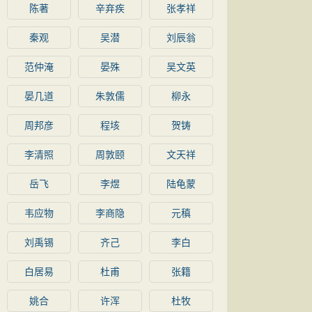
陈著
辛弃疾
张孝祥
秦观
吴潜
刘辰翁
范仲淹
晏殊
吴文英
晏几道
朱敦儒
柳永
周邦彦
程垓
贺铸
李清照
周敦颐
文天祥
岳飞
李煜
陆龟蒙
韦应物
李商隐
元稹
刘禹锡
齐己
李白
白居易
杜甫
张籍
姚合
许浑
杜牧