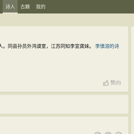
诗人
古籍
我的
人。同县孙员外鸿谟室，江苏同知李宣龚妹。
李慎溶的诗
赞
(
0)