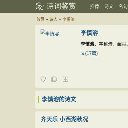
诗词鉴赏
推荐
诗文
名句
首页
»
诗人
»
李慎溶
李慎溶
李慎溶
，字稚清，闽县
文(17篇)
李慎溶的诗文
齐天乐 小西湖秋况