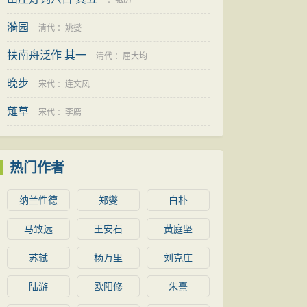
：
韩维
：
弘历
漪园
清代
：
姚燮
扶南舟泛作 其一
清代
：
屈大均
晚步
宋代
：
连文凤
薙草
宋代
：
李廌
热门作者
纳兰性德
郑燮
白朴
马致远
王安石
黄庭坚
苏轼
杨万里
刘克庄
陆游
欧阳修
朱熹