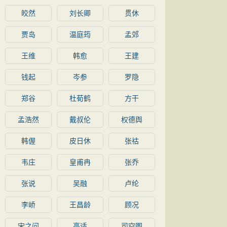
皎然
刘长卿
贯休
贾岛
温庭筠
孟郊
王维
韩愈
王建
钱起
岑参
罗隐
郑谷
杜荀鹤
方干
孟浩然
戴叔伦
权德舆
韩偓
皮日休
张祜
韦庄
皇甫冉
张乔
张说
吴融
卢纶
李峤
王昌龄
顾况
宋之问
高适
司空图