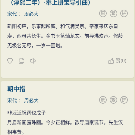
（淳熙二年）·奉上册宝导引曲）
取议和时的旧礼，周必大一一上奏，请求端正敌国称
原
繁
拼
呼，金国为之气沮。
宋代
：
周必大
隆兴元年（1163年），周必大与金安节等上疏回驳
新阳初应，乐事起彤庭。和气满吴京。帝家来庆东皇
孝宗任命宠臣龙大渊、曾觌为知合门事，但孝宗仍重申
寿，西母共长生。金书玉篆灿龙文。前导沸欢声。修龄
前令，周必大因此请求外出奉祠。
无极名无尽，一岁一回增。
乾道四年（1168年），派任南剑州知州，又改任提
赞
(
0)
点福建刑狱。周必大在进宫回答孝宗询问时，希望孝宗
朝廷内外举荐文武人才，分别把他们的长处记在一本册
子上，藏于宫中，以备缓急之用。
朝中措
乾道六年（1170年），任秘书少监兼权任直学士
原
繁
拼
宋代
：
周必大
院，并兼领史职。当时的制书草拟仿效汉宣帝时制度，
为郑闻起草、周必大定稿，最后由孝宗修改。周必大上
非泛泛祝词也戊子
奏批评西汉诸臣，希望孝宗不可有轻视儒士的名声。孝
月眉新画露珠圆。今夕正相鲜。欲导唐家诞节，先生汉
宗喜爱他论述精辟，知识广博，甚至希望与他日夜讨论
相韦贤。