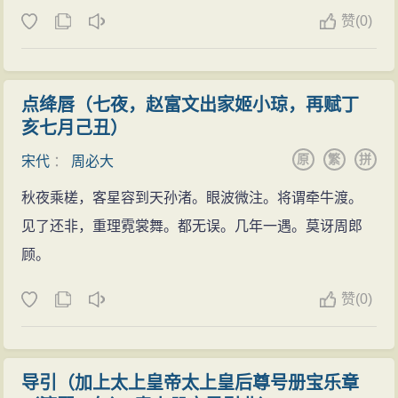
书总目提要》。周必大用时四年，主持刊刻了宋代著名
是分析文章讲解句子的地方，想从容不迫地了解情况，
赞
(
0)
的四大类书之一的《文苑英华》计一千卷，还刊刻了
增益于圣德，就要探求治理之本。”
《欧阳文忠公集》一百五十三卷、《附录》五卷，使
之前，左右史之职空缺，史料记注中断、累积许
《欧集》自此以后有定本，且得以保留至今。“周必大刻
多，周必大奏请必须记下君臣的言行举止，他日夜兼程
点绛唇（七夜，赵富文出家姬小琼，再赋丁
本”被历代名家奉为私家刻书的典范。
亥七月己丑）
修史，每月一次呈给孝宗看。孝宗便命周必大兼任编类
圣政所详定官，又兼权任中书舍人。
原
繁
拼
宋代
：
周必大
周必大在经筵侍讲时，曾论及边境事务，孝宗为四
秋夜乘槎，客星容到天孙渚。眼波微注。将谓牵牛渡。
川感到担忧，周必大借机陈说蜀中百姓困苦已久，希望
见了还非，重理霓裳舞。都无误。几年一遇。莫讶周郎
能减少四川的赋税。又应孝宗诏令条奏十事，都切中时
顾。
弊。
此后又权任给事中，他在任内封驳政令失当之处，
赞
(
0)
不用权贵、宠臣。当时，翟婉容对官吏进行升调时违反
有关法令，周必大竭力争执，认为此举不妥。孝宗说：
导引（加上太上皇帝太上皇后尊号册宝乐章
“原以为你只会写文章，没想到你如此刚强正直。”金国索