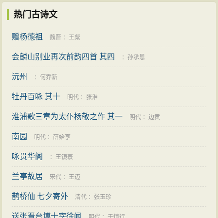
发觉的解决办法，命周必大等尽言对错。周必大认为孝
热门古诗文
宗频繁更换将领与郡守，是两大弊端。孝宗赞同，便革
赠杨德祖
除这两种弊端。江、湖二州干旱，周必大请求捐出南库
魏晋
：
王粲
钱二十万代民交税，孝宗很是赞赏。
会麟山别业再次前韵四首 其四
：
孙承恩
乾道八年（1172年），兼侍讲，又兼任中。不久，
沅州
：
何乔新
他辞去直学士院之职，得到批准。外戚张说再次拜为签
牡丹百咏 其十
明代
：
张淮
书枢密院事，给事中莫济封驳回录黄，周必大奏道：“过
去全朝廷的人都认为张说这个任命不适合，陛下自己也
淮浦歌三章为太仆杨敬之作 其一
明代
：
边贡
知道错了而加以制止了。未到一年，这个任命又下发。
南园
明代
：
薛始亨
贵戚参预政事，公私两方面都受到损失，臣不敢草拟此
咏贯华阁
：
王镜寰
令。”孝宗迅速让王〈日严〉草诏，贬二人为宫观官。张
兰亭故居
宋代
：
王迈
说公开奏章内容，并荐举二人，莫济和周必大于是分别
被贬至温州与建宁府任职。莫济接到任命立即离朝，周
鹊桥仙 七夕寄外
清代
：
张玉珍
必大到丰城后称病而归，莫济听说后很后悔自己的行
送张晋台博士宰徐闻
明代
：
于慎行