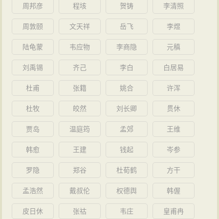
周邦彦
程垓
贺铸
李清照
宋宁宗即位，令大臣直言朝政得失，周必大首陈四
事：至孝、敬天、崇俭、久任。
周敦颐
文天祥
岳飞
李煜
庆元元年（1195年），以少傅、观文殿大学士、益
陆龟蒙
韦应物
李商隐
元稹
国公致仕。
刘禹锡
齐己
李白
白居易
庆元六年（1200年），平民吕祖泰上书请求诛杀韩
侂胄、驱逐陈自强，由周必大接替任职。
杜甫
张籍
姚合
许浑
嘉泰元年（1201年），韩侂胄党羽御史施康年弹劾
杜牧
皎然
刘长卿
贯休
周必大首先为诡诈之徒唱赞歌，又私植党派，为伪学
贾岛
温庭筠
孟郊
王维
（理学）罪首，遭降职为少保。
嘉泰二年（1202年），周必大复任少傅。
韩愈
王建
钱起
岑参
嘉泰四年（1204年）十月一日（10月25日），周必
罗隐
郑谷
杜荀鹤
方干
大卒于家中，享年七十九岁。宁宗闻讯后惊愕悲悼，追
孟浩然
戴叔伦
权德舆
韩偓
赠周必大为太师，为其辍朝两日，赐银千两、绢千疋。
死后哀荣
皮日休
张祜
韦庄
皇甫冉