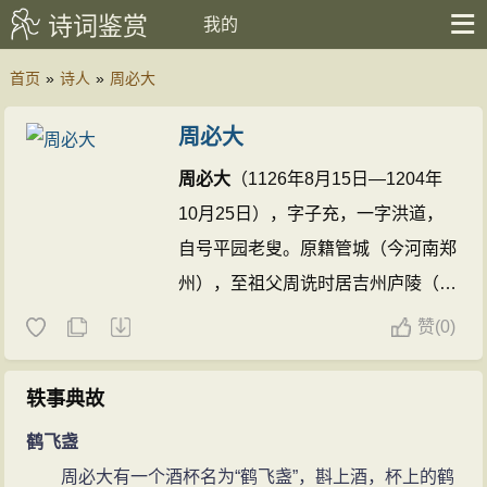
诗词鉴赏
我的
首页
»
诗人
»
周必大
周必大
周必大
（1126年8月15日—1204年
10月25日），字子充，一字洪道，
自号平园老叟。原籍管城（今河南郑
州），至祖父周诜时居吉州庐陵（今
江西省吉安县永和镇周家村）。南宋
赞
(
0)
著名政治家、文学家，“庐陵四忠”之
一。开禧三年（1207年），赐谥文
轶事典故
忠，宁宗亲书“忠文耆德之碑”。
周必
鹤飞盏
大
工文词，为南宋文坛盟主。与陆
周必大有一个酒杯名为“鹤飞盏”，斟上酒，杯上的鹤