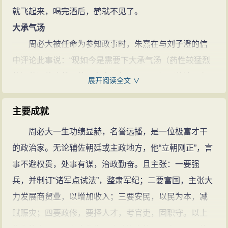
游、范成大、杨万里等都有很深的交
就飞起来，喝完酒后，鹤就不见了。
情。著有《省斋文稿》、《平园集》
大承气汤
等80余种，共200卷。
周必大的诗文
周必大被任命为参知政事时，朱熹在与刘子澄的信
(14篇)
中评论此事说：“现如今是需要下大承气汤（药性较猛烈
的泻药）的症状，他（孝宗）却下四君子汤（药性柔和
展开阅读全文 ∨
缓慢的补药，此指周必大）。虽然不会造成危害，恐怕
对病情也没有好处！”
主要成就
貌类温公
周必大一生功绩显赫，名誉远播，是一位极富才干
据记载，周必大身材高大而脸庞清瘦，样貌如同野
的政治家。无论辅佐朝廷或主政地方，他“立朝刚正”，言
鹤。他在翰林院任职多年多年。孝宗在一天退朝空闲
事不避权贵，处事有谋，治政勤奋。且主张：一要强
时，感叹说：“好一个宰相！只是怕他福薄。”一个老宦官
兵，并制订“诸军点试法”，整肃军纪；二要富国，主张大
在孝宗身边说：“官家（对皇帝称呼）所感叹的，难道不
力发展商贸业，以增加收入；三要安民，以民为本，减
是周必大吗？臣观察司马光的画像，也像周必大一样清
赋赈灾；四要政修，要择人才，考官吏，固职守。以上
瘦。”孝宗为此一笑，于是提拔周必大。周必大此后任太