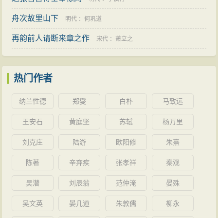
动。周必大三次请求担任宫观职，因此名气更大。
舟次故里山下
明代
：
何巩道
淳熙二年（1175年），除敷文阁待制、侍讲，累迁
吏部尚书兼翰林学士承旨。
再韵前人请断来章之作
宋代
：
萧立之
淳熙七年（1180年），除参知政事。
淳熙九年（1182年），除知枢密院事。
热门作者
淳熙十一年（1184年），创行内外诸军点式法，震
慑外敌，安定边防，帝特赐羊酒米面庆公生辰。
纳兰性德
郑燮
白朴
马致远
淳熙十二年（1185年），命宰相枢密使。七月十五
王安石
黄庭坚
苏轼
杨万里
日，帝复赐羊酒米面庆公生辰。
刘克庄
陆游
欧阳修
朱熹
淳熙十四年（1187年），文德殿宣麻转光禄大夫、
右丞相。三月，迁右相府。
陈著
辛弃疾
张孝祥
秦观
淳熙十六年（1189年），文德殿宣麻，转特进左丞
吴潜
刘辰翁
范仲淹
晏殊
相，进封许国公。
吴文英
晏几道
朱敦儒
柳永
绍熙四年（1193年），改判隆兴府。