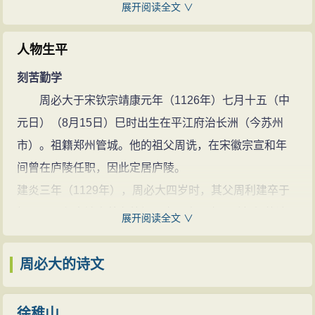
作为皆表现了周必大作为一个政治家的远见卓识，且终
展开阅读全文 ∨
平宰相，参与并闻知禅让盛事，晚年出镇长沙，退休后
其一生，始终秉持刚正不阿，清廉执政，爱国爱民的作
得享十多年的清闲福气。
风。
人物生平
敬慕三忠
周必大还是是一位“九流七略，靡不究通”的文学家。
刻苦勤学
周必大曾在乡里建三忠堂，因欧阳修（谥文忠）、
诗词歌赋，“皆奥博词雄”。书法“浑厚刚劲，自成一体”。
周必大于宋钦宗靖康元年（1126年）七月十五（中
杨邦乂（谥忠襄）、胡铨（谥忠简）都是庐陵人，也都
周必大有诗600多首。他的诗有的善于状物，如《池
元日）（8月15日）巳时出生在平江府治长洲（今苏州
是周必大平生所敬慕的人，所以周必大撰文记述他们的
阳四咏·翠微亭》中的“地占齐山最上头，州城宛在水中
市）。祖籍郑州管城。他的祖父周诜，在宋徽宗宣和年
事迹，这是他的绝笔。
洲；蜿蜒正作双虹堕，吸住江河万里流”，比喻浅近新
间曾在庐陵任职，因此定居庐陵。
颖。又如《游庐山佛手岩雪霁望南山》中的“十日顽阴不
建炎三年（1129年），周必大四岁时，其父周利建卒于
见山，山中一夜雪封庵。伊予的有寻山分，日照北窗云
扬州，周必大被寄养在外祖母家，由母亲王氏督促他读
展开阅读全文 ∨
在南”，气骨稍弱，却清新淡雅。
书；十二岁时，母亲又去世了，只好跟随伯父去广东；
他初学黄庭坚，后由白居易溯源杜甫。在有些诗里
十四岁时回庐陵，不久，又随伯父辗转各地。周必大青
周必大的诗文
他喜欢用典，未能摆脱江西诗派的影响。他执掌内外制
少年时的生活飘泊不定，但他刻苦勤学，终于成才。
时间很长，不少代表朝廷的重要文章，都由他撰写。如
文章起家
徐稚山