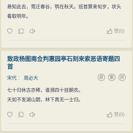
文章。
悬知此去，莺迁春谷，鹗在秋天。班首算来旬岁，状头
孝宗加太上皇赵构（即高宗）尊号时，周必大认为
看取明年。
不应称嗣皇帝，应称皇帝，孝宗采纳。赵雄出使金国
赞
(
0)
时，要携带国书，朝廷讨论受国书的礼节。周必大立即
具体草拟，大致内容是：“尊卑名分之定，有人计较等
级、威风；叔侄亲戚关系，难道还计较是坐着还是站
致政杨图南佥判惠园亭石刻来索恶语寄题四
立。”孝宗对此颇为赞赏。
首
后兼权任兵部侍郎，周必大奏请敬重侍从以储备将
原
繁
拼
宋代
：
周必大
相之才，增设台谏官以广开言路，选择监司、郡守以补
充郎官的不足。不久，权任礼部侍郎，兼领直学士院，
七十归休古亦稀，谁濒四十挂朝衣。
并任同修国史、实录院同修撰。
天如不发湖山閟，林下真无一士归。
一天，孝宗令周必大同王之奇、陈良翰到选德殿应
赞
(
0)
对，孝宗从袖中拿出手诏，举唐太宗与魏徵关系之例，
询问他在位久，却未成功绩，治政的好坏及他自己不能