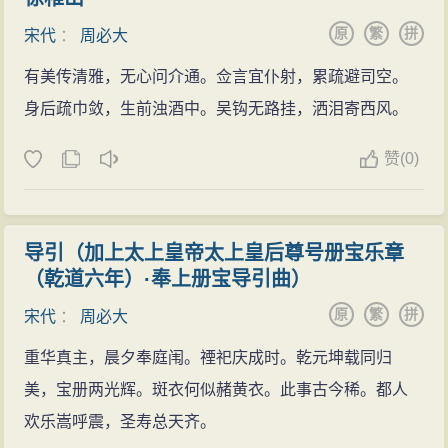
《岳飞叙复元官制》，词婉义正，是宋代骈文佳作。
绍兴二十一年（1151年），周必大登进士第，授左
原
繁
拼
他的序文如《〈皇朝文鉴〉序》，写得典重雅正。
宋代
：
周必大
迪功郎、徽州司户参军。同年，娶司封郎官王葆之女为
题跋如《题陆务观送其子赴官诗》，游记如《南归录》
有美传清雅，无心问介通。佥言宜仆射，累疏避司空。
妻，之后又回到江西。
所写游石湖，则颇富情致。总的说来，这类散文内容丰
身后疏巾敛，生前浊酒中。吴钩无路挂，洒泪寄西风。
绍兴二十七年（1157年），举博学宏词科，被任命
富，文采则时有不足。
为建康府教授、左修职郎。
赞
(
0)
周必大知识渊博，熟悉当朝人物、掌故。在他的散
绍兴三十年（1160年），官拜太学录，应召前往应
文及《二老堂诗话》中，保存了不少研究宋代文学的资
试馆职，宋高宗读了他的策文后说：“是个负责起草诏书
料。他的神道碑、墓志铭一类文字，主次分明，颇有史
的人才（掌制手）。”被任命为秘书省正字。馆职再次召
导引（加上太上皇帝太上皇后尊号册宝乐章
法，往往为元代修《宋史》者所取材。
试的例子从此开始。此后，周必大兼国史院编修，拜官
（乾道六年）·奉上册宝导引曲）
周必大著有《玉堂类稿》等八十一种，共一百三十
监察御史。
原
繁
拼
宋代
：
周必大
四万余言。后人将其遗作辑为《益国周文忠公全集》，
直言敢谏
计二百卷，其中包括《省斋文稿》、《平园续稿》、
重华真主，晨夕奉庭闱。禋祀庆成时。乾元坤载同归
宋孝宗即位后，周必大拜官起居郎。直接到孝宗面
《省斋别稿》、《二老堂诗话》等24种，有清咸丰刊
美，宝册两光辉。斑衣何似赭黄衣。此事古今稀。都人
前奏事，孝宗说：“朕过去看过你写的文章，把你的近作
本。其中《玉堂大记》、《二老堂诗话》选入《四库全
欢乐嵩呼震，圣寿总天齐。
拿来看看。”孝宗当初亲临经筵，周必大奏道：“经筵并不