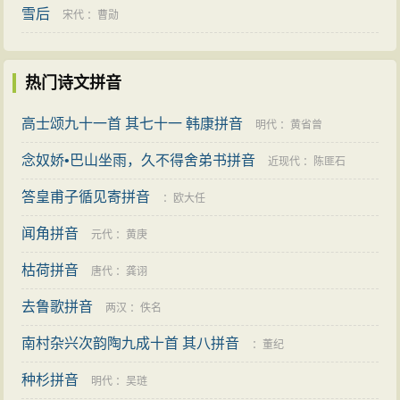
雪后
宋代
：
曹勋
热门诗文拼音
高士颂九十一首 其七十一 韩康拼音
明代
：
黄省曾
念奴娇•巴山坐雨，久不得舍弟书拼音
近现代
：
陈匪石
答皇甫子循见寄拼音
：
欧大任
闻角拼音
元代
：
黄庚
枯荷拼音
唐代
：
龚诩
去鲁歌拼音
两汉
：
佚名
南村杂兴次韵陶九成十首 其八拼音
：
董纪
种杉拼音
明代
：
吴琏