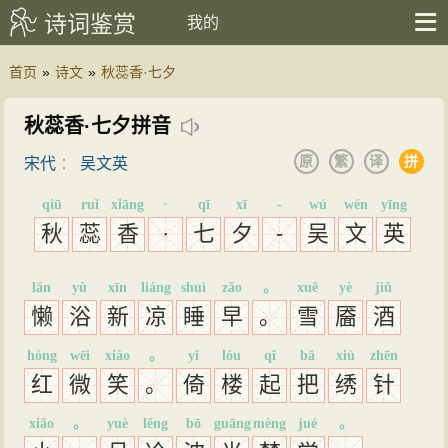
诗词鉴赏
我的
首页
»
诗文
»
秋蕊香·七夕
秋蕊香·七夕拼音
原
繁
译
拼
宋代
：
吴文英
qiū
ruǐ
xiāng
·
qī
xī
-
wú
wén
yīng
秋
蕊
香
·
七
夕
-
吴
文
英
lǎn
yù
xīn
liáng
shuì
zǎo
。
xuě
yè
jiǔ
懒
浴
新
凉
睡
早
。
雪
靥
酒
hóng
wēi
xiào
。
yǐ
lóu
qǐ
bǎ
xiù
zhēn
红
微
笑
。
倚
楼
起
把
绣
针
xiǎo
。
yuè
lěng
bō
guāng
mèng
jué
。