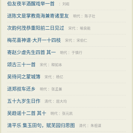
伯友夜半酒醒戏举一首
：
刘崧
送陈文是掌教南海兼寄诸里友
明代
：
陈子壮
次韵何茂恭重阳前二日见过
宋代
：
喻良能
梅花喜神谱·大开一十四枝
宋代
：
宋伯仁
寄赵少虚先生四首 其一
明代
：
于慎行
颂古三十一首
宋代
：
释如本
吴待问之蒙城簿
宋代
：
杨亿
送郑叔车还乡
明代
：
张孟兼
五十九岁生日作
清代
：
屈大均
吴趋谣十二首 其十
明代
：
张元凯
清平乐 集玉田句，赋芜园归思图
清代
：
朱祖谋