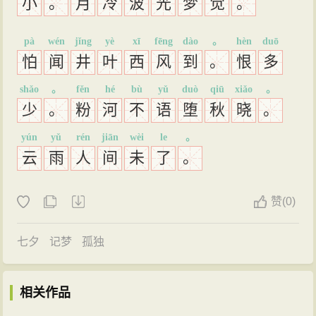
小
。
月
冷
波
光
梦
觉
。
pà
wén
jǐng
yè
xī
fēng
dào
。
hèn
duō
怕
闻
井
叶
西
风
到
。
恨
多
shǎo
。
fěn
hé
bù
yǔ
duò
qiū
xiǎo
。
少
。
粉
河
不
语
堕
秋
晓
。
yún
yǔ
rén
jiān
wèi
le
。
云
雨
人
间
未
了
。
赞
(
0)
七夕
记梦
孤独
相关作品