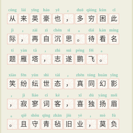
cóng
lái
yīng
háo
yě
，
duō
qióng
kùn
cǐ
从
来
英
豪
也
，
多
穷
困
此
jì
，
zài
zì
chén
sī
。
dài
kàn
míng
际
，
再
自
沉
思
。
待
看
名
tí
yàn
tǎ
，
zhì
suì
péng
fēi
。
题
雁
塔
，
志
遂
鹏
飞
。
xiào
fēn
yún
shì
tài
，
zhēn
tóng
huàn
yǐng
笑
纷
纭
世
态
，
真
同
幻
影
，
jì
liáo
cí
kè
，
xǐ
dú
yáng
méi
，
寂
寥
词
客
，
喜
独
扬
眉
。
qiě
shǒu
qīng
zhān
jiù
yè
，
mò
fù
。
且
守
青
毡
旧
业
，
莫
负