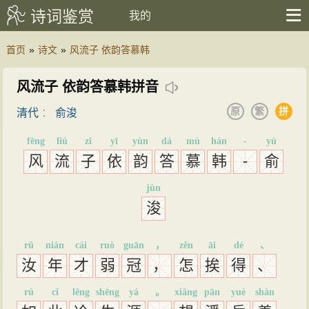
诗词鉴赏
我的
首页
»
诗文
»
风流子 依韵答慕韩
风流子 依韵答慕韩拼音
原
繁
拼
清代
：
俞浚
fēng
liú
zi
yī
yùn
dá
mù
hán
-
yú
风
流
子
依
韵
答
慕
韩
-
俞
jùn
浚
rǔ
nián
cái
ruò
guān
，
zěn
āi
dé
、
汝
年
才
弱
冠
，
怎
挨
得
、
rú
cǐ
lěng
shēng
yá
。
xiǎng
pān
yuè
shàn