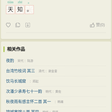
tiān
zhī
。
天
知
。
赞
(
0)
相关作品
夜酌
宋代
：
陆游
台湾竹枝词 其三
清代
：
谢金銮
饮马长城窟
：
郑起
次潘少承寿七十一韵
明代
：
黄佐
秋夜雨有感言怀二首 其一
：
韩雍
锦城寓馆八首 其四