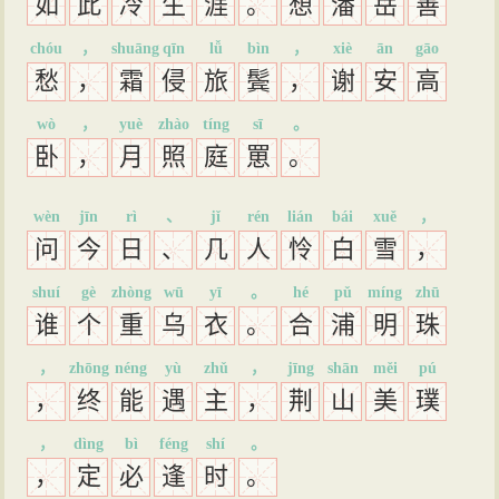
如
此
冷
生
涯
。
想
潘
岳
善
chóu
，
shuāng
qīn
lǚ
bìn
，
xiè
ān
gāo
愁
，
霜
侵
旅
鬓
，
谢
安
高
wò
，
yuè
zhào
tíng
sī
。
卧
，
月
照
庭
罳
。
wèn
jīn
rì
、
jǐ
rén
lián
bái
xuě
，
问
今
日
、
几
人
怜
白
雪
，
shuí
gè
zhòng
wū
yī
。
hé
pǔ
míng
zhū
谁
个
重
乌
衣
。
合
浦
明
珠
，
zhōng
néng
yù
zhǔ
，
jīng
shān
měi
pú
，
终
能
遇
主
，
荆
山
美
璞
，
dìng
bì
féng
shí
。
，
定
必
逢
时
。