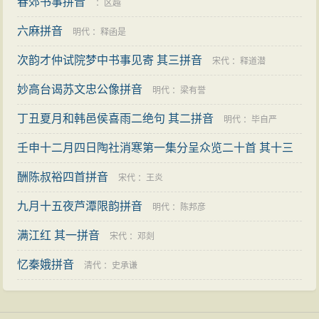
音
春郊书事拼音
：
金朝觐
：
区越
六麻拼音
明代
：
释函是
次韵才仲试院梦中书事见寄 其三拼音
宋代
：
释道潜
妙高台谒苏文忠公像拼音
明代
：
梁有誉
丁丑夏月和韩邑侯喜雨二绝句 其二拼音
明代
：
毕自严
壬申十二月四日陶社消寒第一集分呈众览二十首 其十三
章先生松盦拼音
酬陈叔裕四首拼音
清代
：
祝廷华
宋代
：
王炎
九月十五夜芦潭限韵拼音
明代
：
陈邦彦
满江红 其一拼音
宋代
：
邓剡
忆秦娥拼音
清代
：
史承谦