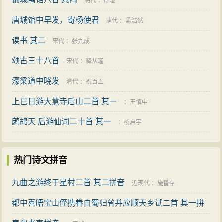
明代
：
薛瑄
唐城馆中早发，寄杨使君
唐代
：
孟浩然
读书 其二
宋代
：
张九成
颂古三十八首
宋代
：
释从瑾
濠梁道中晓发
清代
：
祝百五
上已日游大慧寺后山二首 其一
：
王慎中
鹧鸪天 后游仙词二十首 其一
：
杨启宇
热门诗文拼音
九曲之游终于星村二首 其二拼音
近现代
：
施蛰存
都中喜晤宝山侄携眷自蜀归省并应顺天乡试二首 其一拼