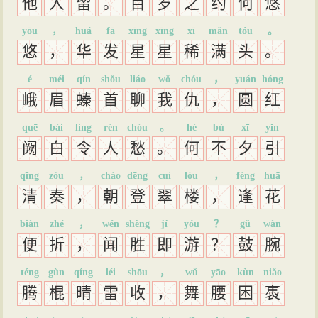
他
人
留
。
百
岁
之
约
何
悠
yōu
，
huá
fā
xīng
xīng
xī
mǎn
tóu
。
悠
，
华
发
星
星
稀
满
头
。
é
méi
qín
shǒu
liáo
wǒ
chóu
，
yuán
hóng
峨
眉
螓
首
聊
我
仇
，
圆
红
quē
bái
lìng
rén
chóu
。
hé
bù
xī
yǐn
阙
白
令
人
愁
。
何
不
夕
引
qīng
zòu
，
cháo
dēng
cuì
lóu
，
féng
huā
清
奏
，
朝
登
翠
楼
，
逢
花
biàn
zhé
，
wén
shèng
jí
yóu
？
gǔ
wàn
便
折
，
闻
胜
即
游
？
鼓
腕
téng
gùn
qíng
léi
shōu
，
wǔ
yāo
kùn
niǎo
腾
棍
晴
雷
收
，
舞
腰
困
褭