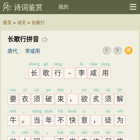
诗词鉴赏
我的
首页
»
诗文
»
长歌行
长歌行拼音
原
繁
拼
唐代
：
李咸用
zhǎng
gē
xíng
-
lǐ
xián
yòng
长
歌
行
-
李
咸
用
yào
yī
xū
pò
shù
，
yù
zhì
xū
jiě
要
衣
须
破
束
，
欲
炙
须
解
niú
。
dāng
nián
bù
kuài
yì
，
tú
wèi
牛
。
当
年
不
快
意
，
徒
为
tā
rén
liú
。
bǎi
suì
zhī
yuē
hé
yōu