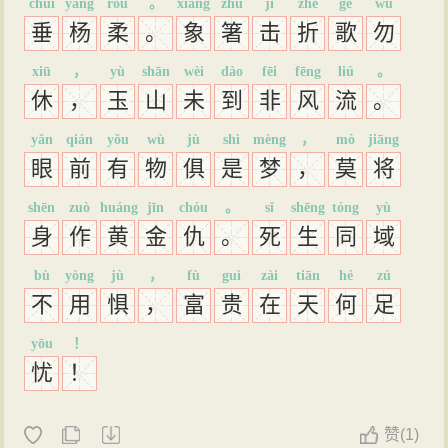
chuí
yáng
róu
。
xiàng
zhù
jī
zhé
gē
wù
垂
杨
柔
。
象
箸
击
折
歌
勿
xiū
，
yù
shān
wèi
dào
fēi
fēng
liú
。
休
，
玉
山
未
到
非
风
流
。
yǎn
qián
yǒu
wù
jù
shì
mèng
，
mò
jiāng
眼
前
有
物
俱
是
梦
，
莫
将
shēn
zuò
huáng
jīn
chóu
。
sǐ
shēng
tóng
yù
身
作
黄
金
仇
。
死
生
同
域
bù
yòng
jù
，
fù
guì
zài
tiān
hé
zú
不
用
惧
，
富
贵
在
天
何
足
yōu
！
忧
！
赞
(
1)