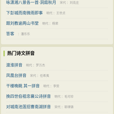
咏潇湘八景各一首·洞庭秋月
宋代
：
刘克庄
下彭城而南微雨即事
明代
：
王世贞
题刘教谕两山书堂
明代
：
杨荣
答客
：
潘乐乐
热门诗文拼音
渡淮拼音
明代
：
罗万杰
凤凰台拼音
宋代
：
任希夷
干楼晚眺 其一拼音
明代
：
李贽
挽四世伯祖忠襄公诗拼音
明代
：
毛可珍
对城南池莲招曹南湖拼音
宋代
：
耶律铸