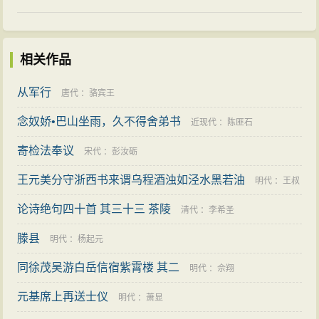
相关作品
从军行
唐代
：
骆宾王
念奴娇•巴山坐雨，久不得舍弟书
近现代
：
陈匪石
寄检法奉议
宋代
：
彭汝砺
王元美分守浙西书来谓乌程酒浊如泾水黑若油
明代
：
王叔
论诗绝句四十首 其三十三 茶陵
承
清代
：
李希圣
滕县
明代
：
杨起元
同徐茂吴游白岳信宿紫霄楼 其二
明代
：
佘翔
元基席上再送士仪
明代
：
萧显