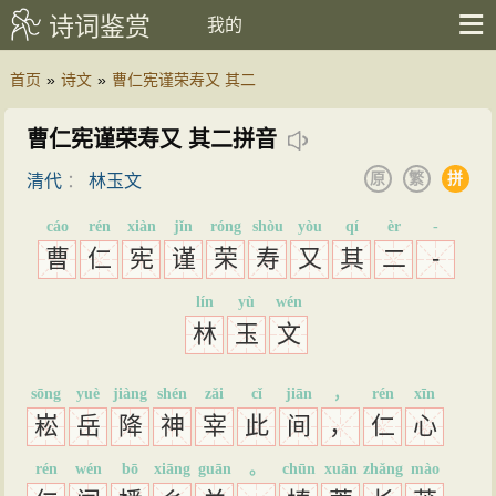
诗词鉴赏
我的
首页
»
诗文
»
曹仁宪谨荣寿又 其二
曹仁宪谨荣寿又 其二拼音
原
繁
拼
清代
：
林玉文
cáo
rén
xiàn
jǐn
róng
shòu
yòu
qí
èr
-
曹
仁
宪
谨
荣
寿
又
其
二
-
lín
yù
wén
林
玉
文
sōng
yuè
jiàng
shén
zǎi
cǐ
jiān
，
rén
xīn
崧
岳
降
神
宰
此
间
，
仁
心
rén
wén
bō
xiāng
guān
。
chūn
xuān
zhǎng
mào