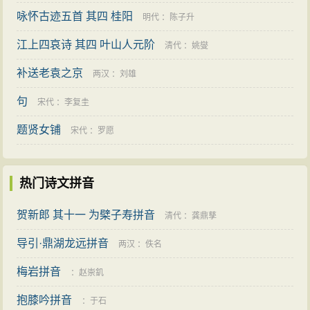
咏怀古迹五首 其四 桂阳
明代
：
陈子升
江上四哀诗 其四 叶山人元阶
清代
：
姚燮
补送老袁之京
两汉
：
刘雄
句
宋代
：
李复圭
题贤女铺
宋代
：
罗愿
热门诗文拼音
贺新郎 其十一 为檗子寿拼音
清代
：
龚鼎孳
导引·鼎湖龙远拼音
两汉
：
佚名
梅岩拼音
：
赵崇釠
抱膝吟拼音
：
于石