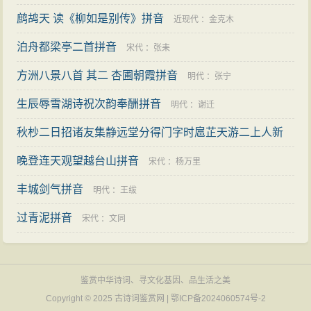
鹧鸪天 读《柳如是别传》拼音
近现代
：
金克木
泊舟都梁亭二首拼音
宋代
：
张耒
方洲八景八首 其二 杏圃朝霞拼音
明代
：
张宁
生辰辱雪湖诗祝次韵奉酬拼音
明代
：
谢迁
秋杪二日招诸友集静远堂分得门字时扈芷天游二上人新
至拼音
晚登连天观望越台山拼音
：
范景文
宋代
：
杨万里
丰城剑气拼音
明代
：
王绂
过青泥拼音
宋代
：
文同
鉴赏中华诗词、寻文化基因、品生活之美
Copyright © 2025
古诗词鉴赏网
|
鄂ICP备2024060574号-2