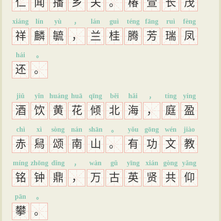
仁
闻
播
乡
关
。
椿
萱
长
茂
xiáng
lín
yù
，
lán
guì
téng
fāng
ruì
fèng
祥
麟
毓
，
兰
桂
腾
芳
瑞
凤
hái
。
还
。
jiǔ
yǐn
huáng
huā
qīng
běi
hǎi
，
tíng
yíng
酒
饮
黄
花
倾
北
海
，
庭
盈
chì
xì
sòng
nán
shān
。
yǒu
gōng
wén
jiào
赤
舄
颂
南
山
。
有
功
文
教
míng
zhōng
dǐng
，
wàn
gǔ
yīng
xián
gòng
yǎng
铭
钟
鼎
，
万
古
英
贤
共
仰
pān
。
攀
。