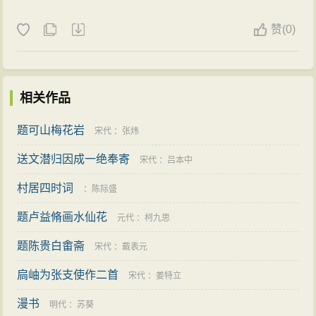
赞
(
0)
相关作品
题可山梅花岩
宋代
：
张炜
送文潜归因成一绝奉寄
宋代
：
吕本中
村居四时词
：
陈际盛
题卢益脩画水仙花
元代
：
柯九思
题陈贵白畬斋
宋代
：
戴表元
扃岫为张支使作二首
宋代
：
姜特立
漫书
明代
：
苏葵