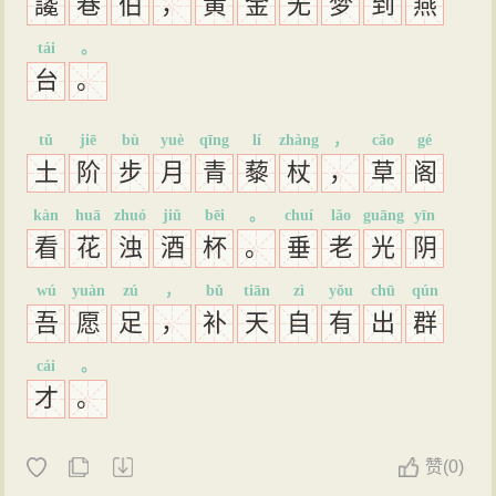
䜛
巷
伯
，
黄
金
无
梦
到
燕
tái
。
台
。
tǔ
jiē
bù
yuè
qīng
lí
zhàng
，
cǎo
gé
土
阶
步
月
青
藜
杖
，
草
阁
kàn
huā
zhuó
jiǔ
bēi
。
chuí
lǎo
guāng
yīn
看
花
浊
酒
杯
。
垂
老
光
阴
wú
yuàn
zú
，
bǔ
tiān
zì
yǒu
chū
qún
吾
愿
足
，
补
天
自
有
出
群
cái
。
才
。
赞
(
0)