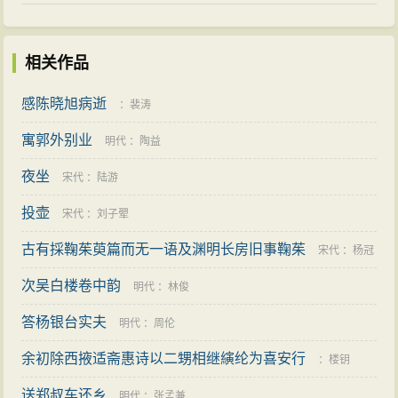
相关作品
感陈晓旭病逝
：
裴涛
寓郭外别业
明代
：
陶益
夜坐
宋代
：
陆游
投壶
宋代
：
刘子翚
古有採鞠茱萸篇而无一语及渊明长房旧事鞠茱
宋代
：
杨冠
次吴白楼卷中韵
卿
明代
：
林俊
答杨银台实夫
明代
：
周伦
余初除西掖适斋惠诗以二甥相继縯纶为喜安行
：
楼钥
送郑叔车还乡
明代
：
张孟兼