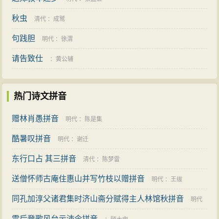
秋虫
清代
：
成鹫
句践胆
明代
：
徐渭
请告致仕
：
黄公辅
热门诗文拼音
赠林肖愚拼音
明代
：
陈是集
酷暑叹拼音
明代
：
谢迁
东行口占 其三拼音
清代
：
陈梦雷
送僧怀师古庵住惠山并写竹枝以赠拼音
明代
：
王绂
同孔加淳父诸君集时济山斋分赋得主人林馆秋拼音
明代
雪后登歌风台示沛令拼音