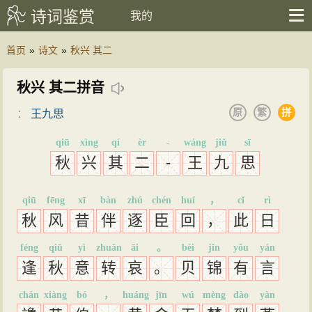
诗词鉴赏
我的
首页
»
诗文
»
秋兴 其二
秋兴 其二拼音
原
繁
拼
：
王九思
qiū
xìng
qí
èr
-
wáng
jiǔ
sī
秋
兴
其
二
-
王
九
思
qiū
fēng
xī
bàn
zhú
chén
huí
，
cǐ
rì
秋
风
昔
伴
逐
臣
回
，
此
日
féng
qiū
yì
zhuǎn
āi
。
bèi
jǐn
yǒu
yán
逢
秋
意
转
哀
。
贝
锦
有
言
chán
xiàng
bó
，
huáng
jīn
wú
mèng
dào
yàn