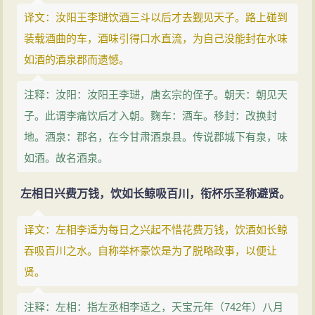
译文：汝阳王李琎饮酒三斗以后才去觐见天子。路上碰到
装载酒曲的车，酒味引得口水直流，为自己没能封在水味
如酒的酒泉郡而遗憾。
注释：汝阳：汝阳王李琎，唐玄宗的侄子。朝天：朝见天
子。此谓李痛饮后才入朝。麴车：酒车。移封：改换封
地。酒泉：郡名，在今甘肃酒泉县。传说郡城下有泉，味
如酒。故名酒泉。
左相日兴费万钱，饮如长鲸吸百川，衔杯乐圣称避贤。
译文：左相李适为每日之兴起不惜花费万钱，饮酒如长鲸
吞吸百川之水。自称举杯豪饮是为了脱略政事，以便让
贤。
注释：左相：指左丞相李适之，天宝元年（742年）八月