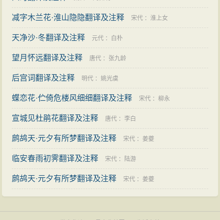
减字木兰花·淮山隐隐翻译及注释
宋代
：
淮上女
天净沙·冬翻译及注释
元代
：
白朴
望月怀远翻译及注释
唐代
：
张九龄
后宫词翻译及注释
明代
：
姚光虞
蝶恋花·伫倚危楼风细细翻译及注释
宋代
：
柳永
宣城见杜鹃花翻译及注释
唐代
：
李白
鹧鸪天·元夕有所梦翻译及注释
宋代
：
姜夔
临安春雨初霁翻译及注释
宋代
：
陆游
鹧鸪天·元夕有所梦翻译及注释
宋代
：
姜夔