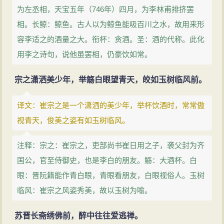
为左丞相，天宝五年（746年）四月，为李林甫排挤罢
相。长鲸：鲸鱼。古人以为鲸鱼能吸百川之水，故用来形
容李适之的酒量之大。衔杯：贪酒。圣：酒的代称。此化
用李之诗句，说他虽罢相，仍豪饮如常。
宗之潇洒美少年，举觞白眼望青天，皎如玉树临风前。
译文：崔宗之是一个潇洒的美少年，举杯饮酒时，常常傲
视青天，俊美之姿有如玉树临风。
注释：宗之：崔宗之，吏部尚书崔日用之子，袭父封为齐
国公，官至侍御史，也是李白的朋友。觞：大酒杯。白
眼：晋阮籍能作青白眼，青眼看朋友，白眼视俗人。玉树
临风：崔宗之风姿秀美，故以玉树为喻。
苏晋长斋绣佛前，醉中往往爱逃禅。