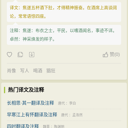
译文：焦遂五杯酒下肚，才得精神振奋。在酒席上高谈阔
论，常常语惊四座。
注释：焦遂：布衣之士，平民，以嗜酒闻名，事迹不详。
卓然：神采焕发的样子。
赞
(
0)
肖像
写人
喝酒
猖狂
热门译文及注释
长相思·其一翻译及注释
唐代
：
李白
早寒江上有怀翻译及注释
唐代
：
孟浩然
四时翻译及注释
魏晋
：
陶渊明