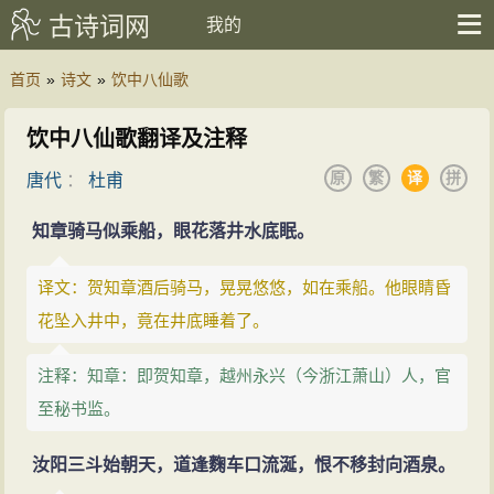
古诗词网
我的
首页
»
诗文
»
饮中八仙歌
饮中八仙歌翻译及注释
原
繁
译
拼
唐代
：
杜甫
知章骑马似乘船，眼花落井水底眠。
译文：贺知章酒后骑马，晃晃悠悠，如在乘船。他眼睛昏
花坠入井中，竟在井底睡着了。
注释：知章：即贺知章，越州永兴（今浙江萧山）人，官
至秘书监。
汝阳三斗始朝天，道逢麴车口流涎，恨不移封向酒泉。