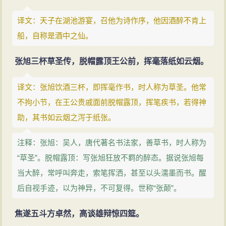
译文：天子在湖池游宴，召他为诗作序，他因酒醉不肯上
船，自称是酒中之仙。
张旭三杯草圣传，脱帽露顶王公前，挥毫落纸如云烟。
译文：张旭饮酒三杯，即挥毫作书，时人称为草圣。他常
不拘小节，在王公贵戚面前脱帽露顶，挥笔疾书，若得神
助，其书如云烟之泻于纸张。
注释：张旭：吴人，唐代著名书法家，善草书，时人称为
“草圣”。脱帽露顶：写张旭狂放不羁的醉态。据说张旭每
当大醉，常呼叫奔走，索笔挥洒，甚至以头濡墨而书。醒
后自视手迹，以为神异，不可复得。世称“张颠”。
焦遂五斗方卓然，高谈雄辩惊四筵。