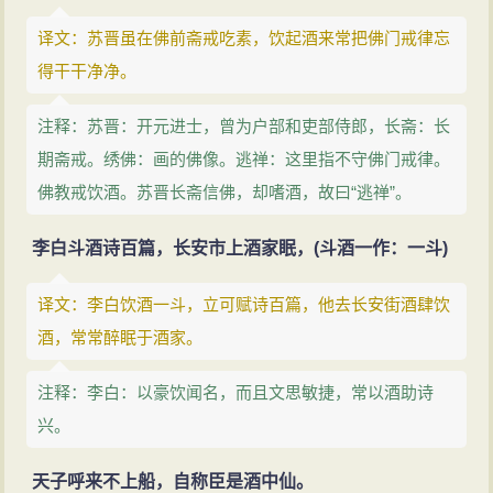
译文：苏晋虽在佛前斋戒吃素，饮起酒来常把佛门戒律忘
得干干净净。
注释：苏晋：开元进士，曾为户部和吏部侍郎，长斋：长
期斋戒。绣佛：画的佛像。逃禅：这里指不守佛门戒律。
佛教戒饮酒。苏晋长斋信佛，却嗜酒，故曰“逃禅”。
李白斗酒诗百篇，长安市上酒家眠，(斗酒一作：一斗)
译文：李白饮酒一斗，立可赋诗百篇，他去长安街酒肆饮
酒，常常醉眠于酒家。
注释：李白：以豪饮闻名，而且文思敏捷，常以酒助诗
兴。
天子呼来不上船，自称臣是酒中仙。