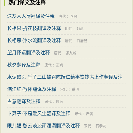
热门译文及注释
送友人入蜀翻译及注释
唐代
：
李频
长相思·折花枝翻译及注释
明代
：
俞彦
长相思·汴水流翻译及注释
唐代
：
白居易
望月怀远翻译及注释
唐代
：
张九龄
秋夕翻译及注释
唐代
：
窦巩
水调歌头·壬子三山被召陈端仁给事饮饯席上作翻译及注
释
满江红·写怀翻译及注释
宋代
：
辛弃疾
宋代
：
岳飞
古意翻译及注释
宋代
：
叶茵
卜算子·不是爱风尘翻译及注释
宋代
：
严蕊
眼儿媚·愁云淡淡雨潇潇翻译及注释
宋代
：
石孝友