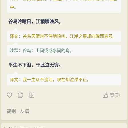
中。
谷鸟吟晴日，江猿啸晚风。
译文：谷鸟天晴时不停地鸣叫，江岸之猿却向晚而哀号。
注释：谷鸟：山间或或水间的鸟。
平生不下泪，于此泣无穷。
译文：我一生从不流泪，现在却泣涕不止。
赞
(
0)
离别
友情