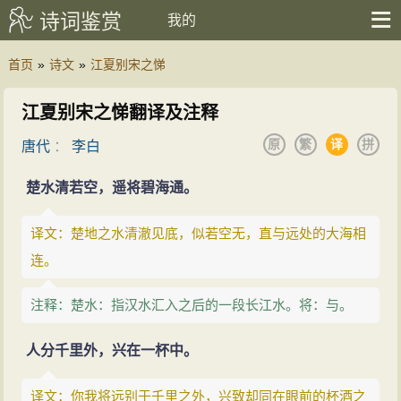
诗词鉴赏
我的
首页
»
诗文
»
江夏别宋之悌
江夏别宋之悌翻译及注释
原
繁
译
拼
唐代
：
李白
楚水清若空，遥将碧海通。
译文：楚地之水清澈见底，似若空无，直与远处的大海相
连。
注释：楚水：指汉水汇入之后的一段长江水。将：与。
人分千里外，兴在一杯中。
译文：你我将远别于千里之外，兴致却同在眼前的杯酒之