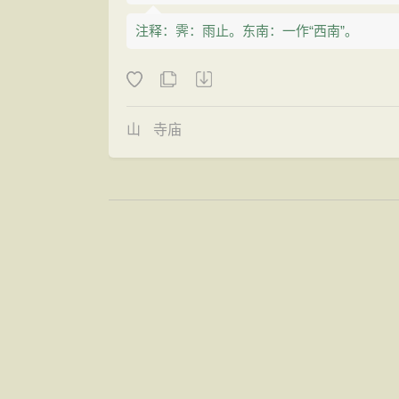
注释：霁：雨止。东南：一作“西南”。
山
寺庙