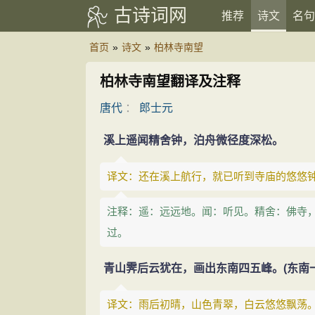
古诗词网
推荐
诗文
名句
首页
»
诗文
»
柏林寺南望
柏林寺南望翻译及注释
唐代
：
郎士元
溪上遥闻精舍钟，泊舟微径度深松。
译文：还在溪上航行，就已听到寺庙的悠悠
注释：遥：远远地。闻：听见。精舍：佛寺
过。
青山霁后云犹在，画出东南四五峰。(东南
译文：雨后初晴，山色青翠，白云悠悠飘荡