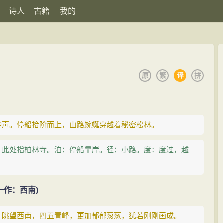
诗人
古籍
我的
原
繁
译
拼
钟声。停船拾阶而上，山路蜿蜒穿越着秘密松林。
，此处指柏林寺。泊：停船靠岸。径：小路。度：度过，越
一作：西南)
。眺望西南，四五青峰，更加郁郁葱葱，犹若刚刚画成。