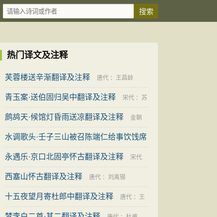
热门译文及注释
芙蓉楼送辛渐翻译及注释
唐代
：
王昌龄
青玉案·送伯固归吴中翻译及注释
宋代
：
苏
鹧鸪天·候馆灯昏雨送凉翻译及注释
轼
金朝
水调歌头·壬子三山被召陈端仁给事饮饯席
：
元好问
上作翻译及注释
永遇乐·京口北固亭怀古翻译及注释
宋代
：
辛弃疾
宋代
西塞山怀古翻译及注释
：
辛弃疾
唐代
：
刘禹锡
十五夜望月寄杜郎中翻译及注释
唐代
：
王
梦李白二首·其二翻译及注释