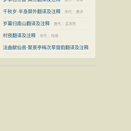
建
唐代
：
杜甫
千秋岁·半身屏外翻译及注释
宋代
：
惠洪
岁暮归南山翻译及注释
唐代
：
孟浩然
村夜翻译及注释
宋代
：
陆游
法曲献仙音·聚景亭梅次草窗韵翻译及注释
宋代
：
王沂孙