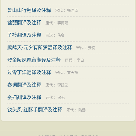
鲁山山行翻译及注释
宋代
：
梅尧臣
锦瑟翻译及注释
唐代
：
李商隐
子衿翻译及注释
两汉
：
佚名
鹧鸪天·元夕有所梦翻译及注释
宋代
：
姜夔
登金陵凤凰台翻译及注释
唐代
：
李白
过零丁洋翻译及注释
宋代
：
文天祥
春词翻译及注释
唐代
：
李建勋
蚕妇翻译及注释
元代
：
宋无
钗头凤·红酥手翻译及注释
宋代
：
陆游