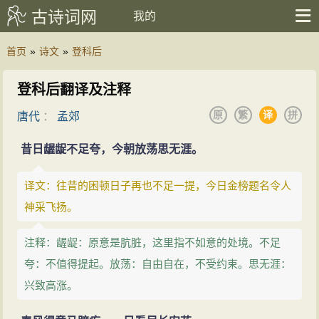
古诗词网
我的
首页
»
诗文
»
登科后
登科后翻译及注释
原
繁
译
拼
唐代
：
孟郊
昔日龌龊不足夸，今朝放荡思无涯。
译文：往昔的困顿日子再也不足一提，今日金榜题名令人
神采飞扬。
注释：龌龊：原意是肮脏，这里指不如意的处境。不足
夸：不值得提起。放荡：自由自在，不受约束。思无涯：
兴致高涨。