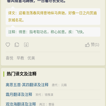
春风得意马蹄疾，一日看尽长安花。
译文：迎着浩荡春风得意地纵马奔驰，好像一日之内赏遍
京城名花。
注释：得意：指考取功名，称心如意。疾：飞快。
赞
(
1)
喜悦
早教
优美
热门译文及注释
离思五首·其四翻译及注释
唐代
：
元稹
霜月翻译及注释
宋代
：
钱惟演
观沧海翻译及注释
两汉
：
曹操