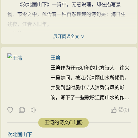
《次北固山下》一诗中，无意说理，却在描写景
物、节令之中，蕴含着一种自然理趣的诗句是：海日生
残夜，江春入旧年。
写作特色
展开阅读全文 ∨
寓情于景，景中含理。
这是一首五律诗，颈联被明代胡应麟赞为“形容景
王湾
物，妙绝千古”。时序匆匆交替，这怎不让身在“客路”的诗
王湾
作为开元初年的北方诗人，往来
人顿生思乡之情？诗中“生”“入”用了拟人手法。是人物一
于吴楚间，被江南清丽山水所倾倒，
说理。却在描写景物中蕴含理趣。海日生于残夜驱尽黑
并受到当时吴中诗人清秀诗风的影
暗，江上景物呈现“春意”闯入旧年，赶走严冬，蕴含了时
响，写下了一些歌咏江南山水的作
序变迁，新旧交替的自然规律，表现出具有普遍意义的
品，《次北固山下》就是其中最为著
赞
(
0)
生活哲理，给人乐观积极向上的力量。
名的一篇。尤其其中“海日生残夜，
王湾的诗文(11篇)
主题归纳
江春入旧年”两句，得到当时的宰相
诗中诗人借景抒情，细致地描绘了长江下游开阔秀
次北固山下
张说的极度赞赏，并亲自书写悬挂于