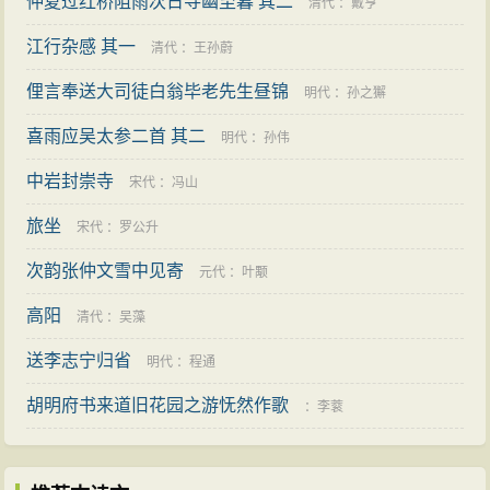
仲夏过红桥阻雨次日寻幽至暮 其二
清代
：
戴亨
见潮平岸阔，残夜归雁而引发的怀乡情思，熔写景、抒
江行杂感 其一
清代
：
王孙蔚
情、说理于一炉。全诗和谐优美，妙趣横生。堪称千古
名篇。这首题为《次北固山下》的五律，最早见于唐人
俚言奉送大司徒白翁毕老先生昼锦
明代
：
孙之獬
芮挺章编选的《国秀集》。唐人殷璠选入《河岳英灵
喜雨应吴太参二首 其二
明代
：
孙伟
集》时题为《江南意》，但有不少异文：“南国多新意，
中岩封崇寺
宋代
：
冯山
东行伺早天。潮平两岸失，风正数帆悬。海日生残夜，
江春入旧年。从来观气象，惟向此中偏。”本文系据长期
旅坐
宋代
：
罗公升
传诵的《次北固山下》。
次韵张仲文雪中见寄
元代
：
叶颙
王湾是洛阳人，一生中，“尝往来吴楚间”。“北固
高阳
清代
：
吴藻
山”，在今江苏镇江市以北，三面临江。上引《江南意》
送李志宁归省
明代
：
程通
中首二句为“南国多新意，东行伺早天。”其“东行”，当是
经镇江到江南一带去。诗人一路行来，当舟次北固山下
胡明府书来道旧花园之游怃然作歌
：
李蓘
的时候，潮平岸阔，残夜归雁，触发了心中的情思，吟
成了这一千古名篇。诗以对偶句发端，既工丽，又跳