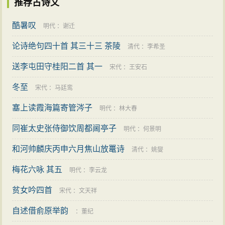
推荐古诗文
脱。“客路”，指作者要去的路。“青山”点题中“北固山”。作
者乘舟，正朝着展现在眼前的“绿水”前进，驶向“青山”，
酷暑叹
明代
：
谢迁
驶向“青山”之外遥远的“客路”。这一联先写“客路”而后写
论诗绝句四十首 其三十三 茶陵
清代
：
李希圣
“行舟”，其人在江南、神驰故里的飘泊羁旅之情，已流露
送李屯田守桂阳二首 其一
宋代
：
王安石
于字里行间，与末联的“乡书”、“归雁”，遥相照应。
冬至
这首五律虽然以第三联驰誉当时，传诵后世，但并
宋代
：
马廷鸾
不是只有两个佳句而已；从整体看，也是相当和谐优美
塞上读霞海篇寄管涔子
明代
：
林大春
的。
同崔太史张侍御饮周都阃亭子
明代
：
何景明
和河帅麟庆丙申六月焦山放鼍诗
清代
：
姚燮
梅花六咏 其五
明代
：
李云龙
贫女吟四首
宋代
：
文天祥
自述借俞原举韵
：
董纪