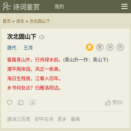
诗词鉴赏
我的
首页
»
诗文
»
次北固山下
次北固山下
原
繁
译
拼
唐代
：
王湾
客路青山外，行舟绿水前。
(青山外一作：青山下)
潮平两岸阔，风正一帆悬。
海日生残夜，江春入旧年。
乡书何处达？归雁洛阳边。
赞
(
0)
唐诗三百首
初中古诗
思乡
最美