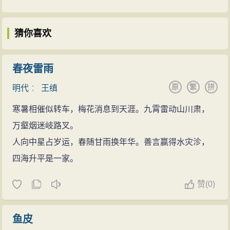
丽的早春景色，表达了诗人对祖国山河的热爱，流露出
宰相政事堂上，让文人学士作为学习
诗人乡愁乡思的真挚情怀，也表达了诗人思念故乡和思
的典范。由此，这两句诗中表现的那
猜你喜欢
念亲人的思想感情。这是一首羁旅行役诗（类型）。
种壮阔高朗的境象便对盛唐诗坛产生
详细赏析
了重要的影响。直到唐末诗人郑谷还
春夜雷雨
诗以对偶句发端，既工丽，又跳脱。“客路”，指作者
说“何如海日生残夜，一句能令万古
原
繁
拼
明代
：
王缜
要去的路。“青山”点题中“北固山”。作者乘舟，正朝着展
传”，表达出极度钦羡之情。 ...
现在眼前的“绿水”前进，驶向“青山”，驶向“青山”之外遥远
寒暑相催似转车，梅花消息到天涯。九霄雷动山川肃，
的“客路”。这一联先写“客路”而后写“行舟”，其人在江南、
万壑烟迷岐路叉。
神驰故里的飘泊羁旅之小景是难得出现的。如果在三峡
人向中星占岁运，春随甘雨换年华。善言赢得水灾沴，
行船，即使风顺而风和，却依然波翻浪涌，这样风平浪
四海升平是一家。
静的小景也是难得出现的。诗句妙在通过“风正一帆悬”这
赞
(
0)
一小景，把平野开阔、大江直流、波平浪静等等的大景
也表现出来了。
鱼皮
读到第三联，就知道作者是于岁暮腊残，连夜行舟