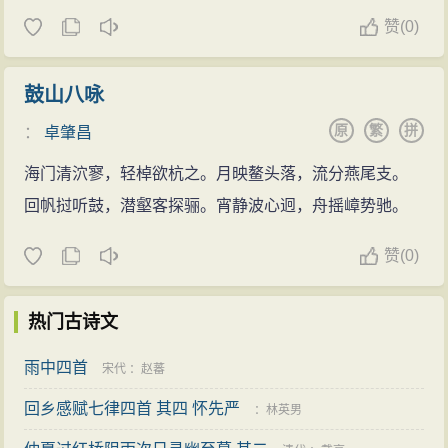
诗人乘舟来到北固山下，展现在眼前的是山青水碧
赞
(
0)
的壮丽景色。残夜将尽，旭日从水中孕育而出；时令虽
在旧年，春意已经闯入江南。“海日生残夜，江春入旧年”
鼓山八咏
一联，描写时序交替中的景物，暗示着时光的流逝，蕴
原
繁
拼
：
卓肇昌
含自然理趣。
海门清泬寥，轻棹欲杭之。月映鳌头落，流分燕尾支。
该诗写冬末春初、作者舟泊北固山下时看到的两岸
回帆挝听鼓，潜壑客探骊。宵静波心迥，舟摇嶂势驰。
春景。先写青山重叠，小路蜿蜒，碧波荡漾，小船轻
疾。“潮平两岸阔，风正一帆悬”描摹长江下游潮涨江阔，
赞
(
0)
波涛滚滚，诗人扬帆东下的壮观，气概豪迈。“海日生残
夜，江春入旧年”为历来传诵的名句，描绘了昼夜和冬春
热门古诗文
交替过程中的景象和心中的喜悦，由此而引动末句的乡
思，以归雁传书表达了作者对家乡的思念，春景和乡思
雨中四首
宋代
：
赵蕃
和谐交融。
回乡感赋七律四首 其四 怀先严
：
林英男
总之，这首诗抒写诗人泛舟东行，停船北固山下，