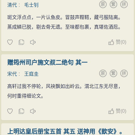
的。潮平而无浪，风顺而不猛，近看可见江水碧绿，远
原
繁
拼
清代
：
毛士钊
望可见两岸空阔。这显然是一个晴明的、处处透露着春
斑文浮点点，一片认鱼皮。冒鼓声鞺鞳，藏弓服陆离。
天气息的夜晚，孤舟扬帆，缓行江上，不觉已到残夜。
蒸成鳞已脱，剔去骨无遗。至味都包裹，真堪佐酒卮。
这第三联，就是表现江上行舟，即将天亮时的情景。
赞
(
0)
这一联历来脍炙人口，说：“‘海日生残夜，江春入旧
年’，诗人已来少有此句。张燕公（张说）手题政事堂，
赠筠州司户施文叔二绝句 其一
每示能文，令为楷式。”（《河岳英灵集》）明代胡应麟
在《诗薮·内编》里说，“海日”一联“形容景物，妙绝千
原
繁
拼
宋代
：
王庭圭
古”。当残夜还未消退之时，一轮红日已从海上升起；当
高轩过我不停轮，风袂飘如出岭云。渭北江东无尽意，
旧年尚未逝去，江上已呈露春意。“日生残夜”、“春入旧
何时重得细论文。
年”，都表示时序的交替，而且是那样匆匆不可待，这怎
不叫身在“客路”的诗人顿生思乡之情呢？这两句炼字炼句
赞
(
0)
也极见功夫。作者从炼意着眼，把“日”与“春”作为新生的
美好事物的象征，提到主语的位置而加以强调，并且用
上明达皇后册宝五首 其五 送神用《歆安》。