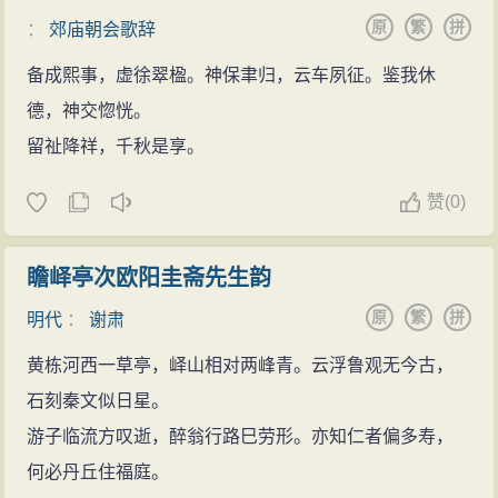
“生”字“入”字使之拟人化，赋予它们以人的意志和情思。
原
繁
拼
：
郊庙朝会歌辞
妙在作者无意说理，却在描写景物、节令之中，蕴含着
备成熙事，虚徐翠楹。神保聿归，云车夙征。鉴我休
一种自然的理趣。海日生于残夜，将驱尽黑暗；江春，
德，神交惚恍。
那江上景物所表现的“春意”，闯入旧年，将赶走严冬。不
留祉降祥，千秋是享。
仅写景逼真，叙事确切，而且表现出具有普遍意义的生
活真理，给人以乐观、积极、向上的艺术鼓舞力量。此
赞
(
0)
句与“沉舟侧畔千帆过，病树前头万木春”有异曲同工之
妙。
瞻峄亭次欧阳圭斋先生韵
海日东升，春意萌动，诗人放舟于绿水之上，继续
原
繁
拼
明代
：
谢肃
向青山之外的客路驶去。这时候，一群北归的大雁正掠
黄栋河西一草亭，峄山相对两峰青。云浮鲁观无今古，
过晴空。雁儿正要经过洛阳的啊！诗人想起了“雁足传书”
石刻秦文似日星。
的故事，还是托雁捎个信吧：雁儿啊，烦劳你们飞过洛
游子临流方叹逝，醉翁行路巳劳形。亦知仁者偏多寿，
阳的时候，替我问候一下家里人。这两句紧承三联而
何必丹丘住福庭。
来，遥应首联，全篇笼罩着一层淡淡的乡思愁绪。