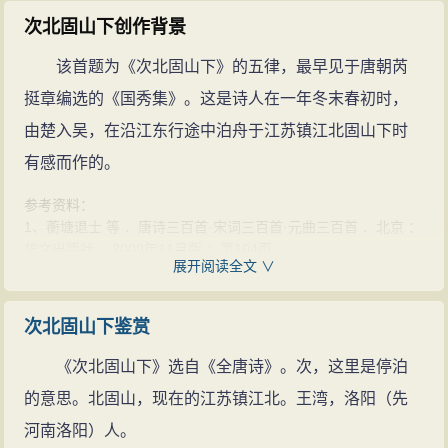
次北固山下创作背景
该首题为《次北固山下》的五律，最早见于唐朝芮
挺章编选的《国秀集》。这是诗人在一年冬末春初时，
由楚入吴，在沿江东行途中泊舟于江苏镇江北固山下时
有感而作的。
参考资料：
1、蘅塘退士 等 ．唐诗三百首·宋词三百首·元曲三百首 ．北京 ：
华文出版社 ，2009年11月版 ：第104页 ．
展开阅读全文 ∨
2、萧涤非 等 ．唐诗鉴赏辞典 ．上海 ：上海辞书出版社 ，1983
年12月版 ：第365-366页 ．
次北固山下鉴赏
《次北固山下》选自《全唐诗》。次，这里是停泊
的意思。北固山，现在的江苏镇江北。王湾，洛阳（先
河南洛阳）人。