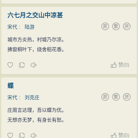
六七月之交山中凉甚
原
繁
拼
宋代
：
陆游
城市方炎热，村墟乃尔凉。
拂窗桐叶下，绕舍稻花香。
赞
(
0)
蝶
原
繁
拼
宋代
：
刘克庄
庄周言达理，吾以蝶为优。
无想亦无梦，有身长有愁。
赞
(
0)