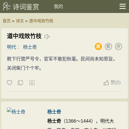
诗词鉴赏
我的
首页
»
诗文
»
道中戏效竹枝
道中戏效竹枝
原
繁
拼
明代
：
杨士奇
敕下行营严号令，官军不敢犯秋毫。民间尚未知恩旨，
关闭柴门个个牢。
赞
(
0)
杨士奇
杨士奇
（1366～1444），明代大