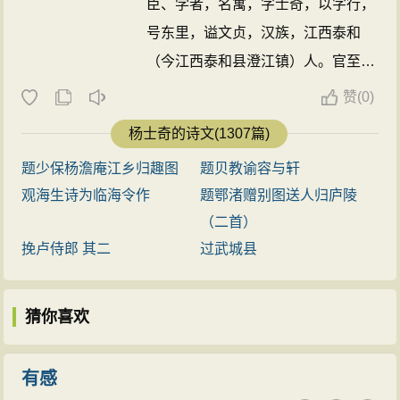
臣、学者，名寓，字士奇，以字行，
号东里，谥文贞，汉族，江西泰和
（今江西泰和县澄江镇）人。官至礼
部侍郎兼华盖殿大学士，兼兵部尚
赞
(
0)
书，历五朝，在内阁为辅臣四十余
杨士奇的诗文(1307篇)
年，首辅二十一年。与杨荣、杨溥同
题少保杨澹庵江乡归趣图
题贝教谕容与轩
辅政，并称“三杨”，因其居地所处，
观海生诗为临海令作
题鄂渚赠别图送人归庐陵
时人称之为“西杨”。“三杨”中，
杨士
（二首）
奇
以“学行”见长，先后担任《明太宗
挽卢侍郎 其二
过武城县
实录》、《明仁宗实录》、《明宣宗
实录》总裁。 ...
猜你喜欢
有感