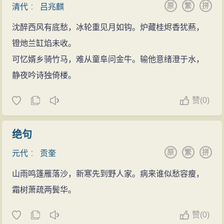
原
繁
拼
清代
：
吕兆麒
沈醉西风有底愁，冰轮重见月如钩。炉藏桂烬香犹爇，
镫灺兰缸焰未收。
可忆婿乡骑竹马，难从童阜问金牛。输他意绪澄于水，
静夜吟诗独倚楼。
赞
(
0)
绝句
原
繁
拼
元代
：
贡奎
山雨鸣篷雁落沙，新寒先到野人家。病来谁似愁容瘦，
霜树萧疏两鬓华。
赞
(
0)