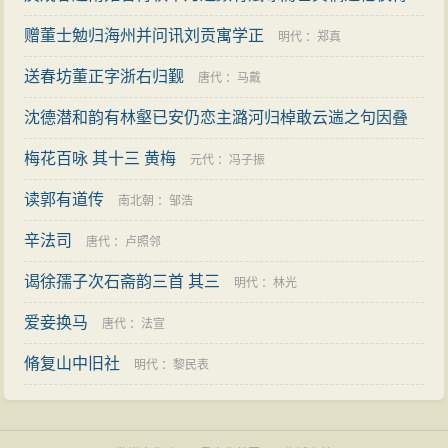
此下十章 其八 过芜湖
赠董士勉归海州并问讯刘贡寓学正
：
罗钦顺
明代
：
郑真
送春坊董正字浙右归觐
唐代
：
马戴
沈德潜和韵有林壑已安仍恋主潞河归棹敢云遄之句因叠
前韵赐之 其二
梅花百咏 其十三 黄梅
：
弘历
元代
：
冯子振
读郭有道传
南北朝
：
邹浩
辛法司
唐代
：
卢照邻
谒徐孺子次石斋韵三首 其三
明代
：
林光
爱妾换马
唐代
：
法宣
脩复山中旧社
明代
：
黎民表