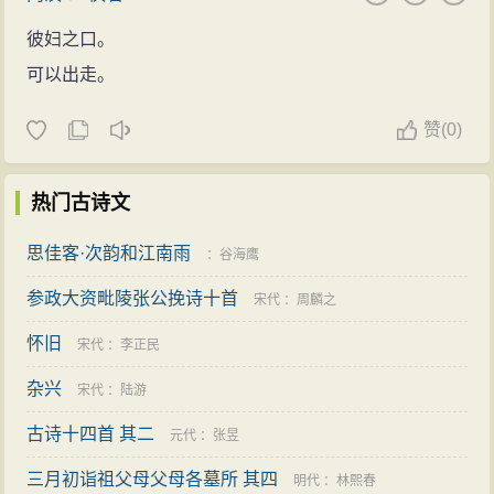
彼妇之口。
可以出走。
赞
(
0)
热门古诗文
思佳客·次韵和江南雨
：
谷海鹰
参政大资毗陵张公挽诗十首
宋代
：
周麟之
怀旧
宋代
：
李正民
杂兴
宋代
：
陆游
古诗十四首 其二
元代
：
张昱
三月初诣祖父母父母各墓所 其四
明代
：
林熙春