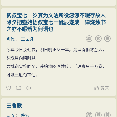
钱叔宝七十岁宴为文沽所役忽忽不暇存故人
除夕把盏始悟叔宝七十诞辰遂成一律烧烛书
之亦不暇辨为何语也
原
繁
拼
明代
：
王世贞
今年今日汝七帙，明日明正又一年。海屋春偷寒意入，
骊珠月向晦时悬。
碧桃送实符同至，苍柏将图酒并传。手理蠹鱼千万卷，
可能三度蚀神仙。
赞
(
0)
去鲁歌
原
繁
拼
两汉
：
佚名