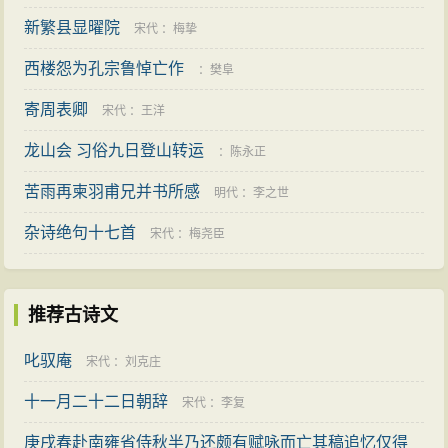
新繁县显曜院
宋代
：
梅挚
西楼怨为孔宗鲁悼亡作
：
樊阜
寄周表卿
宋代
：
王洋
龙山会 习俗九日登山转运
：
陈永正
苦雨再柬羽甫兄并书所感
明代
：
李之世
杂诗绝句十七首
宋代
：
梅尧臣
推荐古诗文
叱驭庵
宋代
：
刘克庄
十一月二十二日朝辞
宋代
：
李复
庚戌春赴南雍省侍秋半乃还颇有赋咏而亡其稿追忆仅得