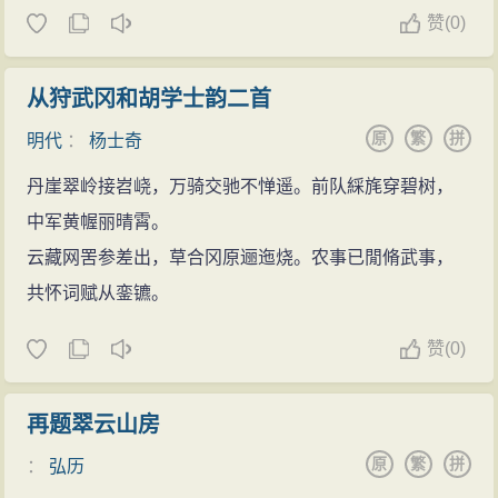
赞
(
0)
从狩武冈和胡学士韵二首
原
繁
拼
明代
：
杨士奇
丹崖翠岭接岧峣，万骑交驰不惮遥。前队綵旄穿碧树，
中军黄幄丽晴霄。
云藏网罟参差出，草合冈原逦迤烧。农事已閒脩武事，
共怀词赋从銮镳。
赞
(
0)
再题翠云山房
原
繁
拼
：
弘历