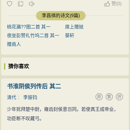
赞
(
0)
李昌祺的诗文(9篇)
桃花鸂??图二首 其一
席上赠妓
夜坐彭赞礼竹坞二首 其一
葵轩
赠商人
猜你喜欢
书淮阴侯列传后 其二
原
繁
拼
清代
：
李振钧
少年犹拜楚中尉，雍齿封侯意岂同。若使真王成帝业，
功臣断不叹藏弓。