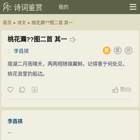
诗词鉴赏
我的
首页
»
诗文
»
桃花鸂??图二首 其一
桃花鸂??图二首 其一
原
繁
拼
：
李昌祺
南湖二月雨晴天，两两相随锦翼鲜。记得曾于何处见，
桃花浪里钓船边。
赞
(
0)
李昌祺
...