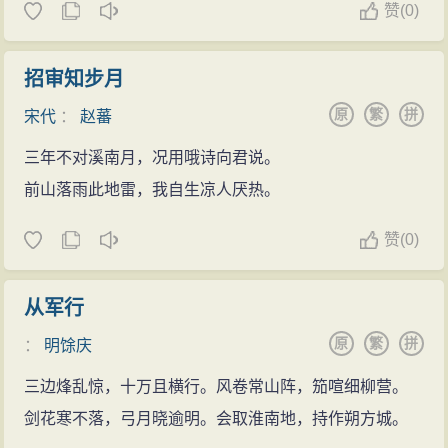
赞
(
0)
招审知步月
原
繁
拼
宋代
：
赵蕃
三年不对溪南月，况用哦诗向君说。
前山落雨此地雷，我自生凉人厌热。
赞
(
0)
从军行
原
繁
拼
：
明馀庆
三边烽乱惊，十万且横行。风卷常山阵，笳喧细柳营。
剑花寒不落，弓月晓逾明。会取淮南地，持作朔方城。