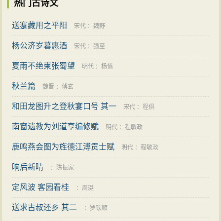
热门古诗文
送蹇藏用之平阳
宋代
：
魏野
杨公济岁暮惠酒
宋代
：
强至
夏雨不绝柬张蜀望
明代
：
杨慎
秋兰篇
魏晋
：
傅玄
和田龙图升之登秋宴口号 其一
宋代
：
程俱
南窗遗教为刘道亨编修赋
明代
：
程敏政
鹿鸣燕会图为旌德江溥贡士赋
明代
：
程敏政
晌后新晴
：
陈振家
定风波 客园看桂
：
周珽
送求古叔还乡 其二
：
罗钦顺