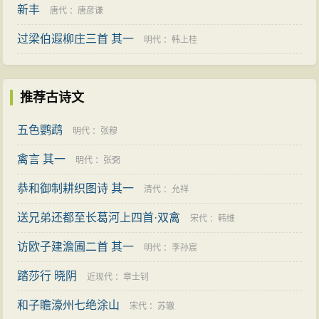
新丰
唐代
：
唐彦谦
过梁伯遐柳庄三首 其一
明代
：
韩上桂
推荐古诗文
五色鹦鹉
明代
：
张穆
禽言 其一
明代
：
张弼
恭和御制耕织图诗 其一
清代
：
允祥
送兄弟还都至长葛河上四首·双禽
宋代
：
韩维
访欧子建澹圃二首 其一
明代
：
李孙宸
踏莎行 晓阴
近现代
：
章士钊
和子瞻濠州七绝涂山
宋代
：
苏辙