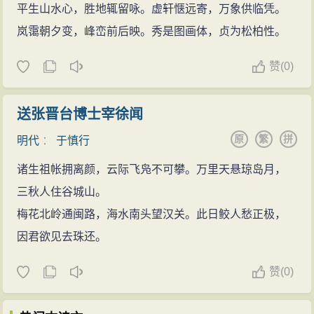
平生山水心，胜地辄留咏。虚轩惬远寄，万象供临凭。
岚霭朝夕变，峰峦前后映。秀是图画体，贞为松柏性。
赞
(
0)
送张晋台博士宰徐闻
原
繁
拼
明代
：
于慎行
诸生祖帐拥离颜，云际飞凫不可攀。万里天悬琼岛月，
三秋人住谷城山。
梅花北岭通闽路，海水南头望汉关。此日鲛人愁正极，
因君欲见去珠还。
赞
(
0)