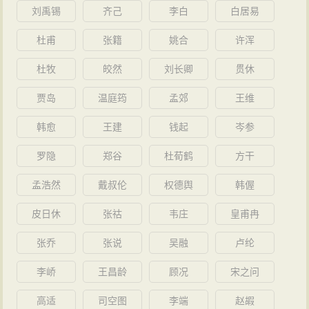
刘禹锡
齐己
李白
白居易
杜甫
张籍
姚合
许浑
杜牧
皎然
刘长卿
贯休
贾岛
温庭筠
孟郊
王维
韩愈
王建
钱起
岑参
罗隐
郑谷
杜荀鹤
方干
孟浩然
戴叔伦
权德舆
韩偓
皮日休
张祜
韦庄
皇甫冉
张乔
张说
吴融
卢纶
李峤
王昌龄
顾况
宋之问
高适
司空图
李端
赵嘏