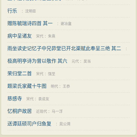
行乐
：
沈明臣
赠陈毓瑞诗四首 其一
：
谢冶盦
病中呈诸友
宋代
：
朱熹
雨坐读史记忆子中兄茆堂已开北渠赋此奉呈三绝 其二
：
极高明亭诗为曾以敬作 其六
刘崧
元代
：
吴当
荣归堂二首
宋代
：
强至
题梁氏家藏十牛图
明代
：
王恭
慈感寺
宋代
：
袁说友
忆桐庐故居
近现代
：
马一浮
送谭廷硕司户归鱼复
：
晁公溯