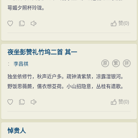
萼媚夕照杯玲珑。
赞
(
0)
夜坐彭赞礼竹坞二首 其一
原
繁
拼
：
李昌祺
独坐依修竹，秋声近户多。疏钟清紫禁，凉露湿银河。
野饭思薇蕨，儒衣想芟荷。小山招隐意，丛桂有遗歌。
赞
(
0)
悼贵人