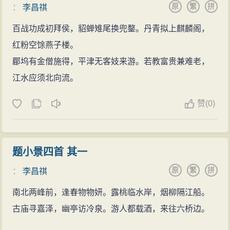
原
繁
拼
：
李昌祺
百战功成初拜侯，貂蝉雉尾换兜鍪。丹青拟上麒麟阁，
红粉空馀燕子楼。
郿坞有金僧施得，平津无客妓来游。若教富贵兼难老，
江水应须北向流。
赞
(
0)
题小景四首 其一
原
繁
拼
：
李昌祺
南北两峰前，逢春物物妍。露桃临水岸，烟柳隔江船。
古庙寻嘉泽，幽亭访冷泉。游人都载酒，来往六桥边。