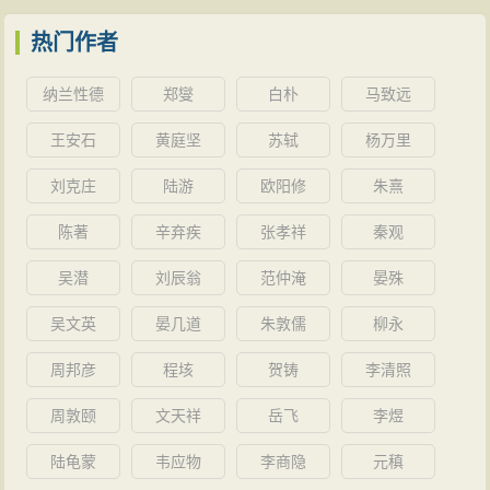
热门作者
纳兰性德
郑燮
白朴
马致远
王安石
黄庭坚
苏轼
杨万里
刘克庄
陆游
欧阳修
朱熹
陈著
辛弃疾
张孝祥
秦观
吴潜
刘辰翁
范仲淹
晏殊
吴文英
晏几道
朱敦儒
柳永
周邦彦
程垓
贺铸
李清照
周敦颐
文天祥
岳飞
李煜
陆龟蒙
韦应物
李商隐
元稹