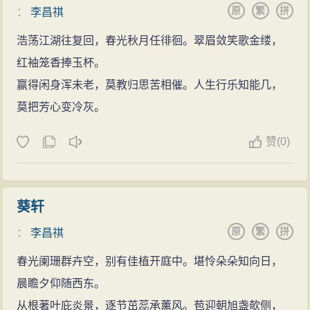
原
繁
拼
：
李昌祺
浩荡江湖往复回，春光秋月任徘徊。翠眉敛笑歌金缕，
红袖笼香捧玉杯。
赢得闲身浑未老，莫教归思苦相催。人生行乐知能几，
莫把芳心变冷灰。
赞
(
0)
葵轩
原
繁
拼
：
李昌祺
春光阑珊群卉空，别有佳植开庭中。堪怜朵朵知向日，
晨瞻夕仰随西东。
从根著叶庇炎景，逐节茁蕊承薰风。苞迎朝旭盏欹侧，