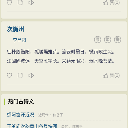
赞
(
0)
次衡州
原
繁
拼
：
李昌祺
征棹舣衡阳，孤城堞雉荒。流云时翳日，微雨暝生凉。
江阔鸥波远，天空雁字长。采蘋无限兴，烟水晚苍茫。
赞
(
0)
热门古诗文
感阿富汗近况
近现代
：
伯昏子
王爷庙次韵黄山谷登快阁
清代
：
陈忠平