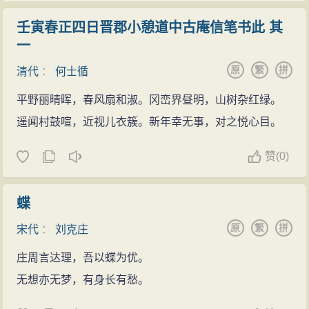
壬寅春正四日晋郡小憩道中古庵信笔书此 其
一
原
繁
拼
清代
：
何士循
平野丽晴晖，春风扇和淑。冈峦界昼明，山树杂红绿。
遥闻村鼓喧，近视儿衣簇。新年幸无事，对之悦心目。
赞
(
0)
蝶
原
繁
拼
宋代
：
刘克庄
庄周言达理，吾以蝶为优。
无想亦无梦，有身长有愁。