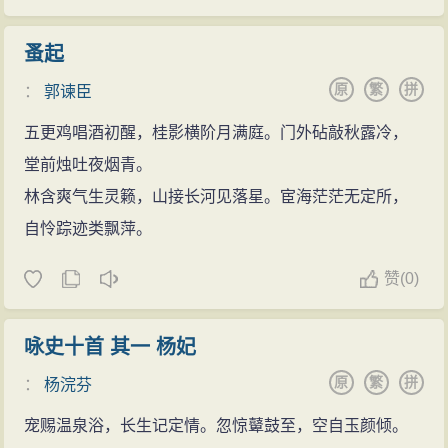
蚤起
原
繁
拼
：
郭谏臣
五更鸡唱酒初醒，桂影横阶月满庭。门外砧敲秋露冷，
堂前烛吐夜烟青。
林含爽气生灵籁，山接长河见落星。宦海茫茫无定所，
自怜踪迹类飘萍。
赞
(
0)
咏史十首 其一 杨妃
原
繁
拼
：
杨浣芬
宠赐温泉浴，长生记定情。忽惊鼙鼓至，空自玉颜倾。