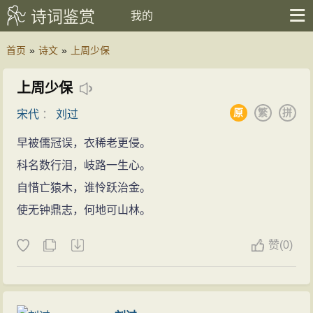
诗词鉴赏
我的
首页
»
诗文
»
上周少保
上周少保
原
繁
拼
宋代
：
刘过
早被儒冠误，衣稀老更侵。
科名数行泪，岐路一生心。
自惜亡猿木，谁怜跃治金。
使无钟鼎志，何地可山林。
赞
(
0)