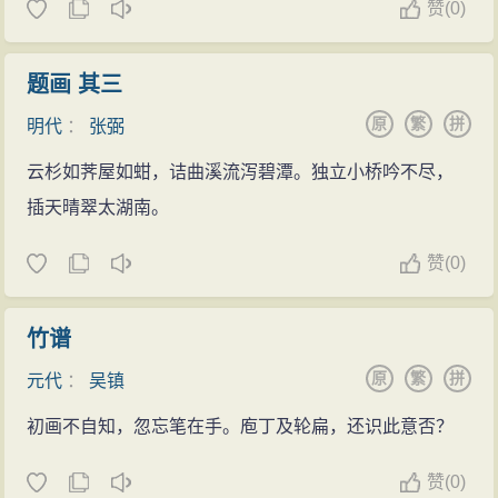
赞
(
0)
题画 其三
原
繁
拼
明代
：
张弼
云杉如荠屋如蚶，诘曲溪流泻碧潭。独立小桥吟不尽，
插天晴翠太湖南。
赞
(
0)
竹谱
原
繁
拼
元代
：
吴镇
初画不自知，忽忘笔在手。庖丁及轮扁，还识此意否？
赞
(
0)