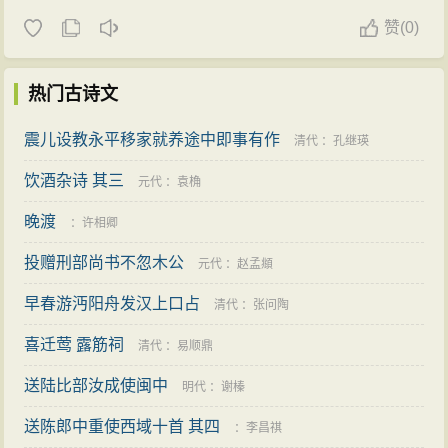
赞
(
0)
热门古诗文
震儿设教永平移家就养途中即事有作
清代
：
孔继瑛
饮酒杂诗 其三
元代
：
袁桷
晚渡
：
许相卿
投赠刑部尚书不忽木公
元代
：
赵孟頫
早春游沔阳舟发汉上口占
清代
：
张问陶
喜迁莺 露筋祠
清代
：
易顺鼎
送陆比部汝成使闽中
明代
：
谢榛
送陈郎中重使西域十首 其四
：
李昌祺