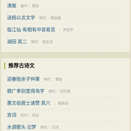
渼陂
唐代
：
郑谷
送杨以贞文学
明代
：
释函是
临江仙·有相有中容易觅
：
尹志平
湖田 其二
明代
：
邵圭洁
推荐古诗文
迎春贻余子仲栗
明代
：
黄佐
题广孝别室得凫字
明代
：
刘宗周
惠文伯居士请赞 其六
：
释崇岳
宫词
宋代
：
宋白
水调歌头 记梦
明代
：
汪洋