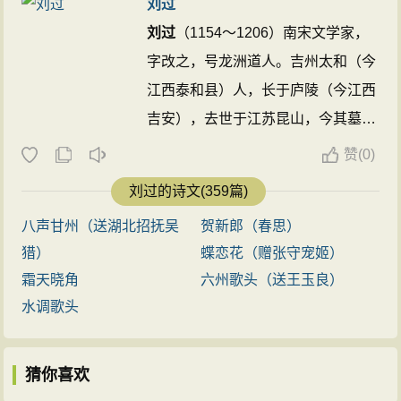
刘过
刘过
（1154～1206）南宋文学家，
字改之，号龙洲道人。吉州太和（今
江西泰和县）人，长于庐陵（今江西
吉安），去世于江苏昆山，今其墓尚
在。四次应举不中，流落江湖间，布
赞
(
0)
衣终身。曾为陆游、辛弃疾所赏，亦
刘过的诗文(359篇)
与陈亮、岳珂友善。词风与辛弃疾相
八声甘州（送湖北招抚吴
贺新郎（春思）
近，抒发抗金抱负狂逸俊致，与刘克
猎）
蝶恋花（赠张守宠姬）
庄、刘辰翁享有“辛派三刘”之誉，又
霜天晓角
六州歌头（送王玉良）
与刘仙伦合称为“庐陵二布衣”。有
水调歌头
《龙洲集》、《龙洲词》。 ...
猜你喜欢