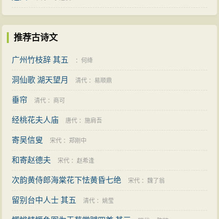
推荐古诗文
广州竹枝辞 其五
：
何绛
洞仙歌 湖天望月
清代
：
易顺鼎
垂帘
清代
：
商可
经桃花夫人庙
唐代
：
施肩吾
寄吴信叟
宋代
：
郑刚中
和寄赵德夫
宋代
：
赵希逢
次韵黄侍郎海棠花下怯黄昏七绝
宋代
：
魏了翁
留别台中人士 其五
清代
：
姚莹