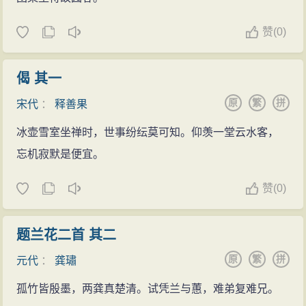
赞
(
0)
偈 其一
原
繁
拼
宋代
：
释善果
冰壶雪室坐禅时，世事纷纭莫可知。仰羡一堂云水客，
忘机寂默是便宜。
赞
(
0)
题兰花二首 其二
原
繁
拼
元代
：
龚璛
孤竹皆殷墨，两龚真楚清。试凭兰与蕙，难弟复难兄。