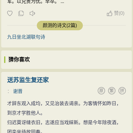
军。以兄贵为忧。早卒。 ...
赞
(
0)
颜测的诗文(2篇)
九日坐北湖联句诗
猜你喜欢
送苏监生复还家
原
繁
拼
：
谢晋
才辞东观入成均，又见治装去谒亲。为客情怀如昨日，
到京才学胜他人。
归迟莫讶缝衣旧，志遂应当戏綵新。想是今年除夜酒，
团栾坐待故园春。