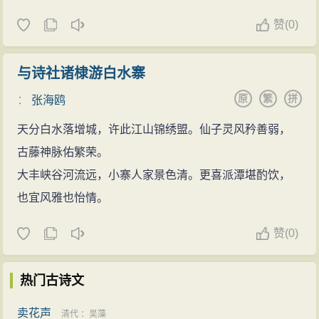
赞
(
0)
与诗社诸棣游白水寨
原
繁
拼
：
张海鸥
天分白水落增城，许此江山锦绣盟。仙子灵风矜善弱，
古藤神脉佑繁荣。
大丰峡谷河流远，小寨人家景色清。更喜派潭堪酌饮，
也宜风雅也怡情。
赞
(
0)
热门古诗文
卖花声
清代
：
吴藻