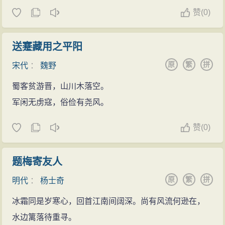
赞
(
0)
送蹇藏用之平阳
原
繁
拼
宋代
：
魏野
蜀客贫游晋，山川木落空。
军闲无虏寇，俗俭有尧风。
赞
(
0)
题梅寄友人
原
繁
拼
明代
：
杨士奇
冰霜同是岁寒心，回首江南间阔深。尚有风流何逊在，
水边篱落待重寻。