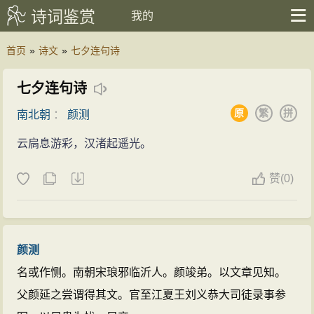
诗词鉴赏
我的
首页
»
诗文
»
七夕连句诗
七夕连句诗
原
繁
拼
南北朝
：
颜测
云扃息游彩，汉渚起遥光。
赞
(
0)
颜测
名或作恻。南朝宋琅邪临沂人。颜竣弟。以文章见知。
父颜延之尝谓得其文。官至江夏王刘义恭大司徒录事参