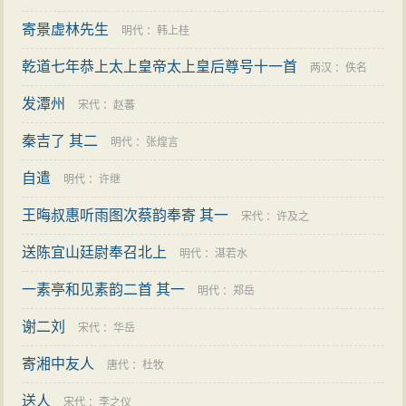
寄景虚林先生
明代
：
韩上桂
乾道七年恭上太上皇帝太上皇后尊号十一首
两汉
：
佚名
发潭州
宋代
：
赵蕃
秦吉了 其二
明代
：
张煌言
自遣
明代
：
许继
王晦叔惠听雨图次蔡韵奉寄 其一
宋代
：
许及之
送陈宜山廷尉奉召北上
明代
：
湛若水
一素亭和见素韵二首 其一
明代
：
郑岳
谢二刘
宋代
：
华岳
寄湘中友人
唐代
：
杜牧
送人
宋代
：
李之仪