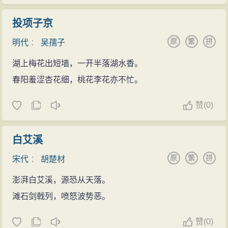
投项子京
原
繁
拼
明代
：
吴孺子
湖上梅花出短墙，一开半落湖水香。
春阳羞涩杏花细，桃花李花亦不忙。
赞
(
0)
白艾溪
原
繁
拼
宋代
：
胡楚材
澎湃白艾溪，源恐从天落。
滩石剑戟列，喷怒波势恶。
赞
(
0)