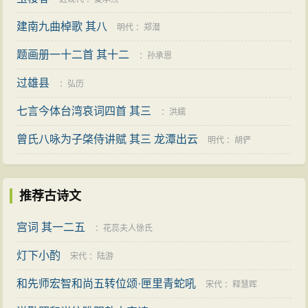
建南九曲棹歌 其八
明代
：
郑潜
题画册一十二首 其十二
：
孙承恩
过雄县
：
弘历
七言今体台湾哀词四首 其三
：
洪繻
曾氏八咏为子棨侍讲赋 其三 龙潭出云
明代
：
胡俨
推荐古诗文
宫词 其一二五
：
花蕊夫人徐氏
灯下小酌
宋代
：
陆游
和先师宏智和尚五转位颂·匣里青蛇吼
宋代
：
释慧晖