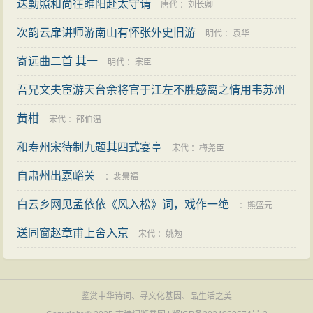
送勤照和尚往睢阳赴太守请
唐代
：
刘长卿
次韵云扉讲师游南山有怀张外史旧游
明代
：
袁华
寄远曲二首 其一
明代
：
宗臣
吾兄文夫宦游天台余将官于江左不胜感离之情用韦苏州
那知风雨夜复此对床眠为韵作十诗以寄 其一
黄柑
宋代
：
王淹
宋代
：
邵伯温
和寿州宋待制九题其四式宴亭
宋代
：
梅尧臣
自肃州出嘉峪关
：
裴景福
白云乡网见孟依依《风入松》词，戏作一绝
：
熊盛元
送同窗赵章甫上舍入京
宋代
：
姚勉
鉴赏中华诗词、寻文化基因、品生活之美