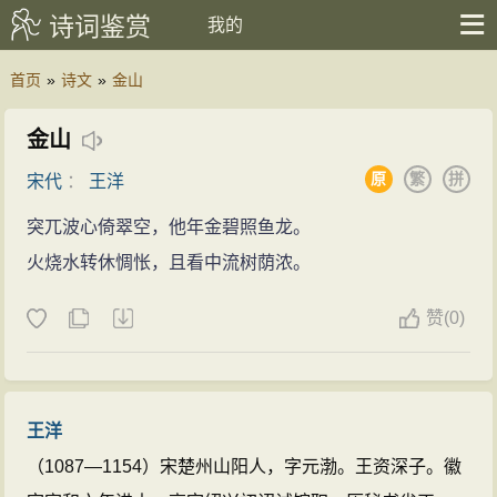
诗词鉴赏
我的
首页
»
诗文
»
金山
金山
原
繁
拼
宋代
：
王洋
突兀波心倚翠空，他年金碧照鱼龙。
火烧水转休惆怅，且看中流树荫浓。
赞
(
0)
王洋
（1087—1154）宋楚州山阳人，字元渤。王资深子。徽