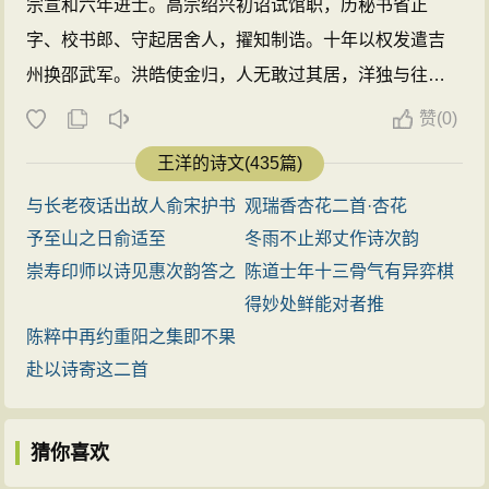
宗宣和六年进士。高宗绍兴初诏试馆职，历秘书省正
字、校书郎、守起居舍人，擢知制诰。十年以权发遣吉
州换邵武军。洪皓使金归，人无敢过其居，洋独与往
来，为人诬告与闻洪皓欺世飞语，以直徽猷阁出知饶
赞
(
0)
州。寓居信州，有荷花水木之趣，因号王南池。善诗
王洋的诗文(435篇)
文，其诗极意镂刻，文章以温雅见长。有《东牟集》。
与长老夜话出故人俞宋护书
观瑞香杏花二首·杏花
...
予至山之日俞适至
冬雨不止郑丈作诗次韵
崇寿印师以诗见惠次韵答之
陈道士年十三骨气有异弈棋
得妙处鲜能对者推
陈粹中再约重阳之集即不果
赴以诗寄这二首
猜你喜欢