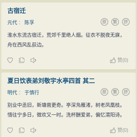
古宿迁
原
繁
拼
元代
：
陈孚
淮水东流古宿迁，荒郊千里绝人烟。征衣不脱夜无寐，
舟在西风乱荻边。
赞
(
0)
夏日饮表弟刘敬宇水亭四首 其二
原
繁
拼
明代
：
于慎行
别业中丞旧，新塘凿更奇。亭深凫雁渚，树老凤凰枝。
惜往宁多日，徵欢又一时。洗杯酬爱弟，偏忆渭阳诗。
赞
(
0)