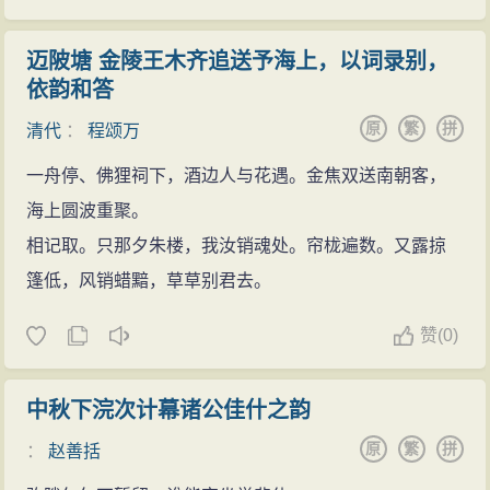
迈陂塘 金陵王木齐追送予海上，以词录别，
依韵和答
原
繁
拼
清代
：
程颂万
一舟停、佛狸祠下，酒边人与花遇。金焦双送南朝客，
海上圆波重聚。
相记取。只那夕朱楼，我汝销魂处。帘栊遍数。又露掠
篷低，风销蜡黯，草草别君去。
赞
(
0)
中秋下浣次计幕诸公佳什之韵
原
繁
拼
：
赵善括