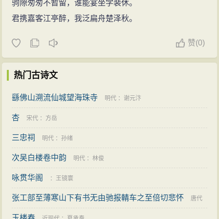
驹隙匆匆不暂留，谁能宴坐学裴休。
君携嘉客江亭醉，我泛扁舟楚泽秋。
赞
(
0)
热门古诗文
繇佛山溯流仙城望海珠寺
明代
：
谢元汴
杏
宋代
：
方岳
三忠祠
明代
：
孙绪
次吴白楼卷中韵
明代
：
林俊
咏贯华阁
：
王镜寰
张工部至薄寒山下有书无由驰报輤车之至倍切悲怀
唐代
玉楼春
：
权德舆
近现代
：
夏承焘