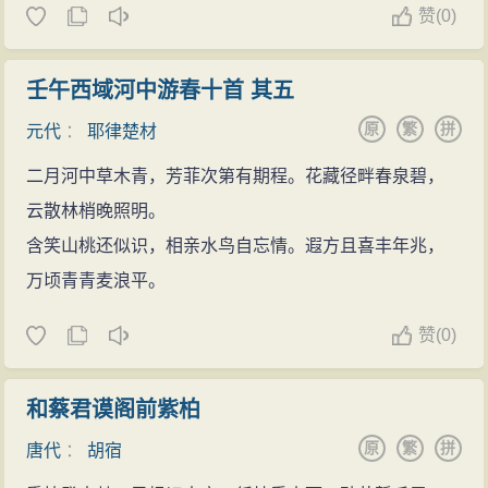
赞
(
0)
壬午西域河中游春十首 其五
原
繁
拼
元代
：
耶律楚材
二月河中草木青，芳菲次第有期程。花藏径畔春泉碧，
云散林梢晚照明。
含笑山桃还似识，相亲水鸟自忘情。遐方且喜丰年兆，
万顷青青麦浪平。
赞
(
0)
和蔡君谟阁前紫柏
原
繁
拼
唐代
：
胡宿