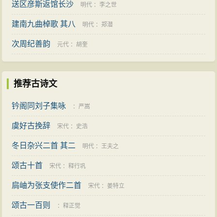
送区彦斯返馆长沙
明代
：
李之世
建南九曲棹歌 其八
明代
：
郑潜
次周纪善韵
元代
：
胡奎
推荐古诗文
钤阁同刘子集咏
：
严嵩
虞好古挽辞
宋代
：
史浩
冬日杂兴二首 其二
明代
：
王夫之
颂古十首
宋代
：
释行巩
扃岫为张支使作二首
宋代
：
姜特立
颂古一百则
：
释正觉