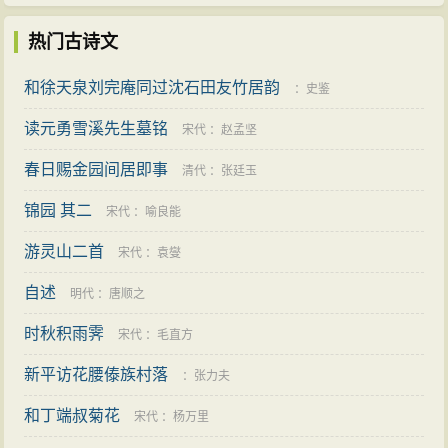
热门古诗文
和徐天泉刘完庵同过沈石田友竹居韵
：
史鉴
读元勇雪溪先生墓铭
宋代
：
赵孟坚
春日赐金园间居即事
清代
：
张廷玉
锦园 其二
宋代
：
喻良能
游灵山二首
宋代
：
袁燮
自述
明代
：
唐顺之
时秋积雨霁
宋代
：
毛直方
新平访花腰傣族村落
：
张力夫
和丁端叔菊花
宋代
：
杨万里