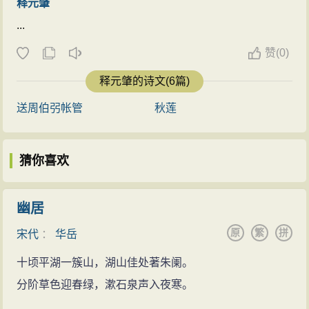
释元肇
...
赞
(
0)
释元肇的诗文(6篇)
送周伯弜帐管
秋莲
猜你喜欢
幽居
原
繁
拼
宋代
：
华岳
十顷平湖一簇山，湖山佳处著朱阑。
分阶草色迎春绿，漱石泉声入夜寒。