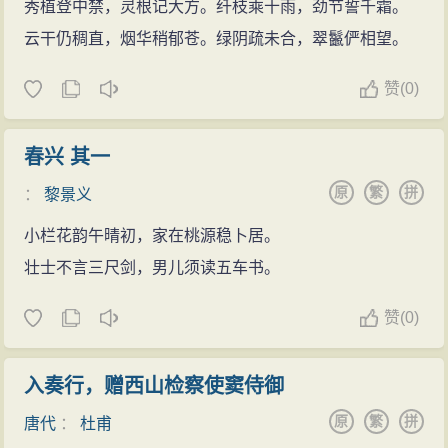
秀植登中禁，灵根记大方。纤枝乘十雨，劲节誓千霜。
云干仍稠直，烟华稍郁苍。绿阴疏未合，翠鬣俨相望。
赞
(
0)
春兴 其一
原
繁
拼
：
黎景义
小栏花韵午晴初，家在桃源稳卜居。
壮士不言三尺剑，男儿须读五车书。
赞
(
0)
入奏行，赠西山检察使窦侍御
原
繁
拼
唐代
：
杜甫