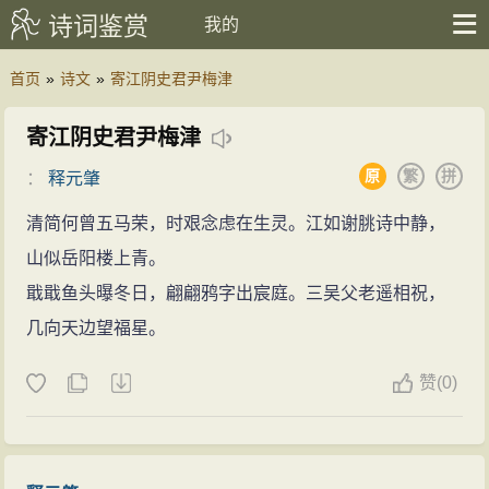
诗词鉴赏
我的
首页
»
诗文
»
寄江阴史君尹梅津
寄江阴史君尹梅津
原
繁
拼
：
释元肇
清简何曾五马荣，时艰念虑在生灵。江如谢朓诗中静，
山似岳阳楼上青。
戢戢鱼头曝冬日，翩翩鸦字出宸庭。三吴父老遥相祝，
几向天边望福星。
赞
(
0)