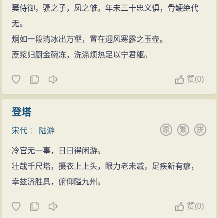
窦侍御，骥之子，凤之雏。年未三十忠义俱，骨鲠绝代
无。
炯如一段清冰出万壑，置在迎风寒露之玉壶。
蔗浆归厨金碗冻，洗涤烦热足以宁君躯。
赞
(
0)
登塔
原
繁
拼
宋代
：
陆游
冷官无一事，日日得闲游。
壮哉千尺塔，摄衣上上头，眼力老未减，足疾新有瘳，
幸兹济胜具，俯仰隘九州。
赞
(
0)