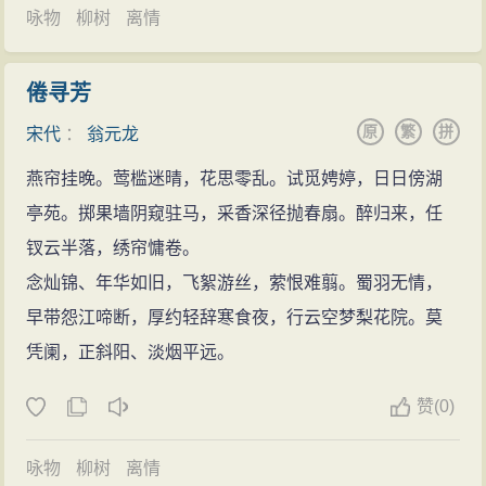
咏物
柳树
离情
倦寻芳
原
繁
拼
宋代
：
翁元龙
燕帘挂晚。莺槛迷晴，花思零乱。试觅娉婷，日日傍湖
亭苑。掷果墙阴窥驻马，采香深径抛春扇。醉归来，任
钗云半落，绣帘慵卷。
念灿锦、年华如旧，飞絮游丝，萦恨难翦。蜀羽无情，
早带怨江啼断，厚约轻辞寒食夜，行云空梦梨花院。莫
凭阑，正斜阳、淡烟平远。
赞
(
0)
咏物
柳树
离情