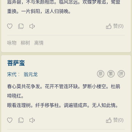
眉弄碧，不与朱颜相恋。临风念远。欢蝶梦难追，鹭盟
重换。一片斜阳，送人归骑晚。
赞
(
0)
咏物
柳树
离情
菩萨蛮
原
繁
拼
宋代
：
翁元龙
春心莫共花争发。花开不管连环缺。梦断小楼空。杜鹃
啼晓红。
眼看连理树。纤手移筝柱。调遍错成声。无人知此情。
赞
(
0)