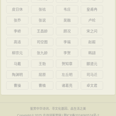
皮日休
张祜
韦庄
皇甫冉
张乔
张说
吴融
卢纶
李峤
王昌龄
顾况
宋之问
高适
司空图
李端
赵嘏
柳宗元
张九龄
李贺
韩翃
马戴
王勃
贺知章
郦道元
陶渊明
屈原
左丘明
司马迁
曹操
曹植
诸葛亮
卓文君
鉴赏中华诗词、寻文化基因、品生活之美
Copyright © 2025
古诗词鉴赏网
|
鄂ICP备2024060574号-2