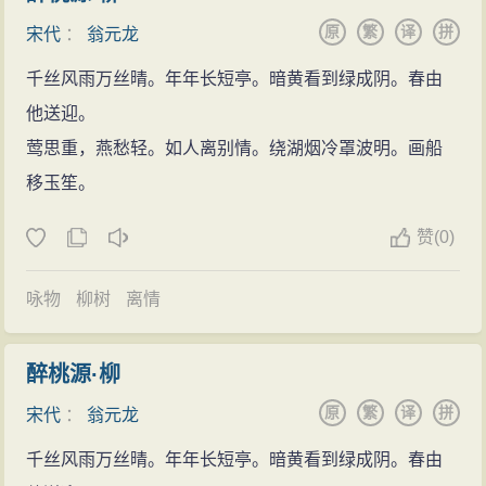
原
繁
译
拼
宋代
：
翁元龙
千丝风雨万丝晴。年年长短亭。暗黄看到绿成阴。春由
他送迎。
莺思重，燕愁轻。如人离别情。绕湖烟冷罩波明。画船
移玉笙。
赞
(
0)
咏物
柳树
离情
醉桃源·柳
原
繁
译
拼
宋代
：
翁元龙
千丝风雨万丝晴。年年长短亭。暗黄看到绿成阴。春由