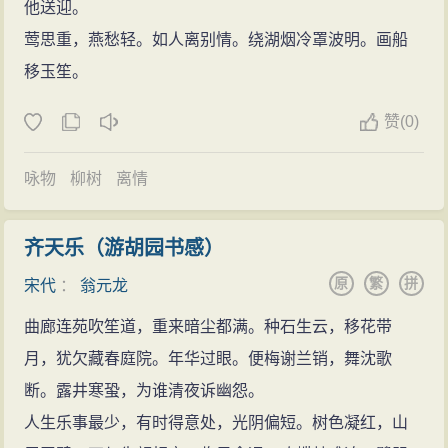
他送迎。
莺思重，燕愁轻。如人离别情。绕湖烟冷罩波明。画船
移玉笙。
赞
(
0)
咏物
柳树
离情
齐天乐（游胡园书感）
原
繁
拼
宋代
：
翁元龙
曲廊连苑吹笙道，重来暗尘都满。种石生云，移花带
月，犹欠藏春庭院。年华过眼。便梅谢兰销，舞沈歌
断。露井寒蛩，为谁清夜诉幽怨。
人生乐事最少，有时得意处，光阴偏短。树色凝红，山