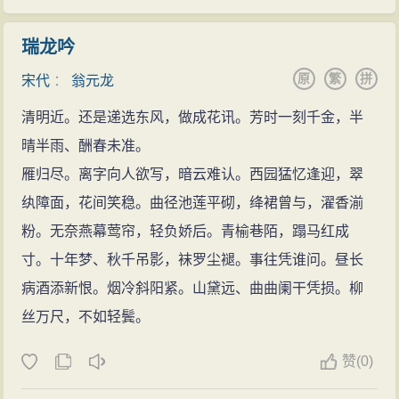
瑞龙吟
原
繁
拼
宋代
：
翁元龙
清明近。还是递选东风，做成花讯。芳时一刻千金，半
晴半雨、酬春未准。
雁归尽。离字向人欲写，暗云难认。西园猛忆逢迎，翠
纨障面，花间笑稳。曲径池莲平砌，绛裙曾与，濯香湔
粉。无奈燕幕莺帘，轻负娇后。青榆巷陌，蹋马红成
寸。十年梦、秋千吊影，袜罗尘褪。事往凭谁问。昼长
病酒添新恨。烟冷斜阳紧。山黛远、曲曲阑干凭损。柳
丝万尺，不如轻鬓。
赞
(
0)