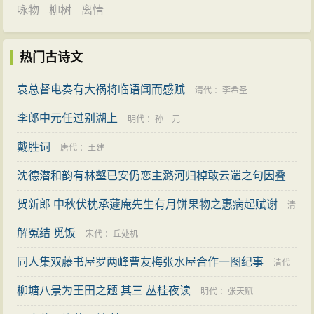
咏物
柳树
离情
热门古诗文
袁总督电奏有大祸将临语闻而感赋
清代
：
李希圣
李郎中元任过别湖上
明代
：
孙一元
戴胜词
唐代
：
王建
沈德潜和韵有林壑已安仍恋主潞河归棹敢云遄之句因叠
前韵赐之 其二
贺新郎 中秋伏枕承蘧庵先生有月饼果物之惠病起赋谢
：
弘历
清
解冤结 觅饭
代
：
陈维崧
宋代
：
丘处机
同人集双藤书屋罗两峰曹友梅张水屋合作一图纪事
清代
柳塘八景为王田之题 其三 丛桂夜读
：
何道生
明代
：
张天赋