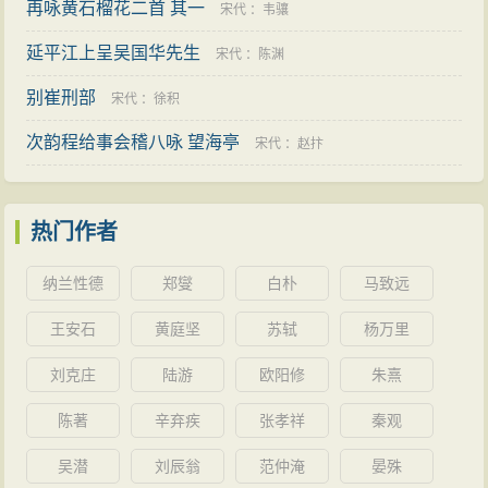
再咏黄石榴花二首 其一
宋代
：
韦骧
延平江上呈吴国华先生
宋代
：
陈渊
别崔刑部
宋代
：
徐积
次韵程给事会稽八咏 望海亭
宋代
：
赵抃
热门作者
纳兰性德
郑燮
白朴
马致远
王安石
黄庭坚
苏轼
杨万里
刘克庄
陆游
欧阳修
朱熹
陈著
辛弃疾
张孝祥
秦观
吴潜
刘辰翁
范仲淹
晏殊