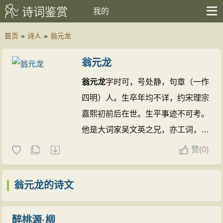
诗词鉴赏
我的
首页
»
诗人
»
翁元龙
翁元龙
翁元龙
字时可，号处静，句章（一作
四明）人。生卒年均不详，约宋理宗
嘉熙初前后在世。生平事迹不可考。
他是大词家吴文英之兄，亦工词，杜
成之评为“如絮浮水，如荷湿露，萦
赞
(
0)
旋流转，似沾非着”。所作今存花草
粹编中者一首，绝妙好词中者五首。
翁元龙的诗文
翁元龙的诗文(26篇)
醉桃源·柳