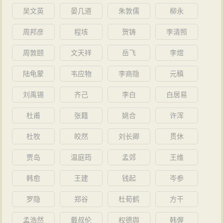
吴文英
晏几道
朱敦儒
柳永
周邦彦
程垓
贺铸
李清照
周敦颐
文天祥
岳飞
李煜
陆龟蒙
韦应物
李商隐
元稹
刘禹锡
齐己
李白
白居易
杜甫
张籍
姚合
许浑
杜牧
皎然
刘长卿
贯休
贾岛
温庭筠
孟郊
王维
韩愈
王建
钱起
岑参
罗隐
郑谷
杜荀鹤
方干
孟浩然
戴叔伦
权德舆
韩偓