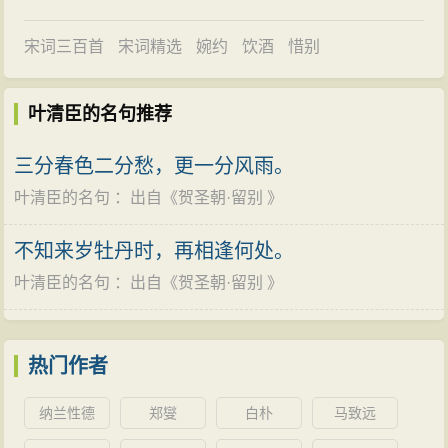
宋词三百首
宋词精选
婉约
饮酒
惜别
叶清臣的名句推荐
三分春色二分愁，更一分风雨。
叶清臣的名句
：出自《
贺圣朝·留别
》
不知来岁牡丹时，再相逢何处。
叶清臣的名句
：出自《
贺圣朝·留别
》
热门作者
纳兰性德
郑燮
白朴
马致远