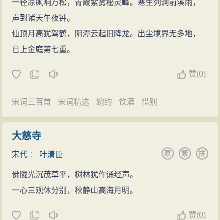
一径凉飙响万松，青霞紫雾秘灵峰。寒生列洞前溪雨，
声到诸天午夜钟。
仙顶月高犹驾鹤，阴潭云起旧降龙。出尘境界无多地，
已上金庭第七重。
赞
(
0)
宋词三百首
宋词精选
婉约
饮酒
惜别
大慈寺
原
繁
拼
宋代
：
叶清臣
佛陇光沉茂草平，树林犹作诵经声。
一心三观休分别，秋静山高海月明。
赞
(
0)