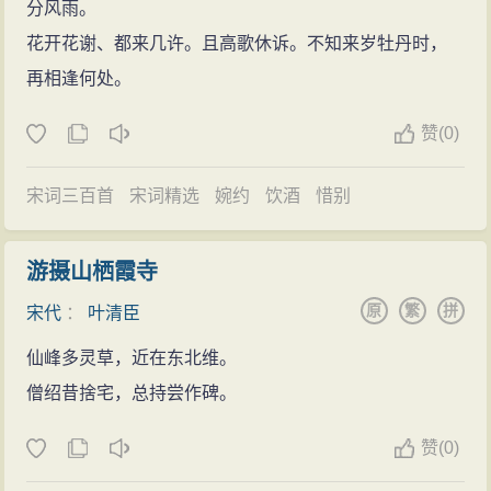
分风雨。
花开花谢、都来几许。且高歌休诉。不知来岁牡丹时，
再相逢何处。
赞
(
0)
宋词三百首
宋词精选
婉约
饮酒
惜别
游摄山栖霞寺
原
繁
拼
宋代
：
叶清臣
仙峰多灵草，近在东北维。
僧绍昔捨宅，总持尝作碑。
赞
(
0)