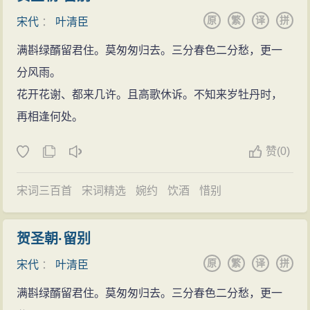
等。皇祐元年卒，年五十（一作四十
原
繁
译
拼
宋代
：
叶清臣
七）。《宋史》、《东都事略》有
传。《全宋词》录其词一首。
叶清
满斟绿醑留君住。莫匆匆归去。三分春色二分愁，更一
臣的诗文(17篇)
叶清臣的名句(2条)
分风雨。
花开花谢、都来几许。且高歌休诉。不知来岁牡丹时，
再相逢何处。
赞
(
0)
宋词三百首
宋词精选
婉约
饮酒
惜别
贺圣朝·留别
原
繁
译
拼
宋代
：
叶清臣
满斟绿醑留君住。莫匆匆归去。三分春色二分愁，更一