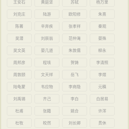
王安石
黄庭坚
苏轼
杨万里
刘克庄
陆游
欧阳修
朱熹
陈著
辛弃疾
张孝祥
秦观
吴潜
刘辰翁
范仲淹
晏殊
吴文英
晏几道
朱敦儒
柳永
周邦彦
程垓
贺铸
李清照
周敦颐
文天祥
岳飞
李煜
陆龟蒙
韦应物
李商隐
元稹
刘禹锡
齐己
李白
白居易
杜甫
张籍
姚合
许浑
杜牧
皎然
刘长卿
贯休