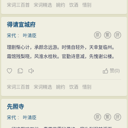
宋词三百首
宋词精选
婉约
饮酒
惜别
得请宣城府
原
繁
拼
宋代
：
叶清臣
理剧惭心计，承颜念远游。时情自轻外，天幸复临州。
霜馆残梨晓，风淮水桂秋。官勤诗意减，先愧谢公楼。
赞
(
0)
宋词三百首
宋词精选
婉约
饮酒
惜别
先照寺
原
繁
拼
宋代
：
叶清臣