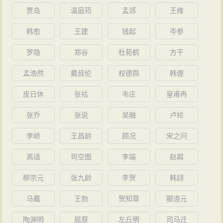
贾岛
温庭筠
孟郊
王维
韩愈
王建
钱起
岑参
罗隐
郑谷
杜荀鹤
方干
孟浩然
戴叔伦
权德舆
韩偓
皮日休
张祜
韦庄
皇甫冉
张乔
张说
吴融
卢纶
李峤
王昌龄
顾况
宋之问
高适
司空图
李端
赵嘏
柳宗元
张九龄
李贺
韩翃
马戴
王勃
贺知章
郦道元
陶渊明
屈原
左丘明
司马迁