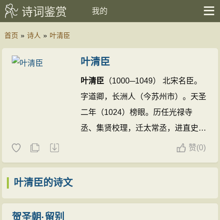
诗词鉴赏
我的
首页
»
诗人
»
叶清臣
叶清臣
叶清臣
（1000─1049） 北宋名臣。
字道卿，长洲人（今苏州市）。天圣
二年（1024）榜眼。历任光禄寺
丞、集贤校理，迁太常丞，进直史
馆。论范仲淹、余靖以言事被黜事，
赞
(
0)
为仁宗采纳，仲淹等得近徙。同修起
居注，权三司使。知永兴军时，修复
叶清臣的诗文
三白渠，溉田六千顷，实绩显著，后
人称颂。著作今存《述煮茶小品》
贺圣朝·留别