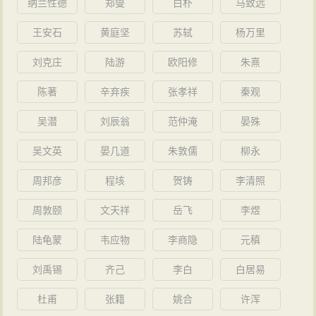
纳兰性德
郑燮
白朴
马致远
王安石
黄庭坚
苏轼
杨万里
刘克庄
陆游
欧阳修
朱熹
陈著
辛弃疾
张孝祥
秦观
吴潜
刘辰翁
范仲淹
晏殊
吴文英
晏几道
朱敦儒
柳永
周邦彦
程垓
贺铸
李清照
周敦颐
文天祥
岳飞
李煜
陆龟蒙
韦应物
李商隐
元稹
刘禹锡
齐己
李白
白居易
杜甫
张籍
姚合
许浑