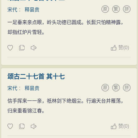
原
繁
拼
宋代
：
释昙贲
一足垂来亲点眼，岭头功德已圆成。长髭只怕精神露，
却指红炉片雪轻。
赞
(
0)
颂古二十七首 其十七
原
繁
拼
宋代
：
释昙贲
信手挥来一一亲，祇林剑下绝烟尘。行遍天台并雁荡，
归来重看锦江春。
赞
(
0)