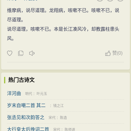
维摩病，说尽道理。龙翔病，咳嗽不已。咳嗽不已，说
尽道理。
说尽道理，咳嗽不已。本是长江凑风冷，却教露柱患头
风。
赞
(
0)
热门古诗文
洋河曲
明代
：
叶元玉
岁末自嘲二首 其二
：
钱之江
张丞见和次韵答之
宋代
：
陈造
大行皇太后挽词二首
宋代
：
陈师道