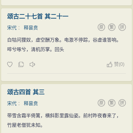
颂古二十七首 其二十一
原
繁
拼
宋代
：
释昙贲
白牯问狸奴，虚空酬万象。电激不停踪，谷虚谁答响。
啐兮啄兮，清机历掌。回头
赞
(
0)
颂古四首 其三
原
繁
拼
宋代
：
释昙贲
带雪含霜半倚篱，横斜影里露仙姿。前村昨夜春来了，
竹屋老僧犹未知。