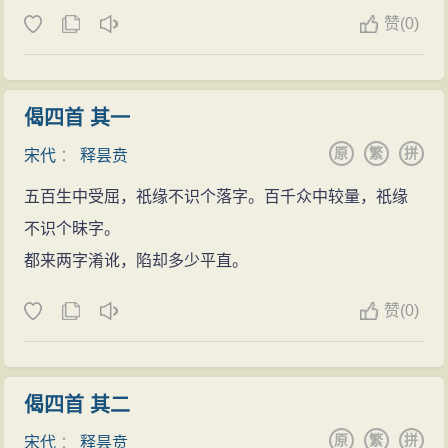
赞
(
0)
偈四首 其一
原
繁
拼
宋代
：
释昙贲
五百生中受屈，祇缘不识个落字。百千众中较量，祇缘
不识个昧字。
都来两字淆讹，陷却多少平直。
赞
(
0)
偈四首 其二
原
繁
拼
宋代
：
释昙贲