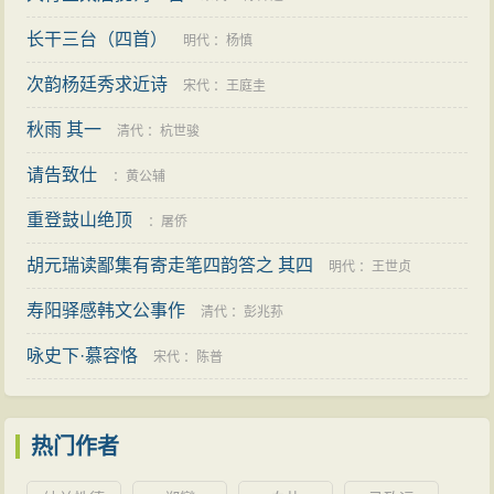
长干三台（四首）
明代
：
杨慎
次韵杨廷秀求近诗
宋代
：
王庭圭
秋雨 其一
清代
：
杭世骏
请告致仕
：
黄公辅
重登鼓山绝顶
：
屠侨
胡元瑞读鄙集有寄走笔四韵答之 其四
明代
：
王世贞
寿阳驿感韩文公事作
清代
：
彭兆荪
咏史下·慕容恪
宋代
：
陈普
热门作者