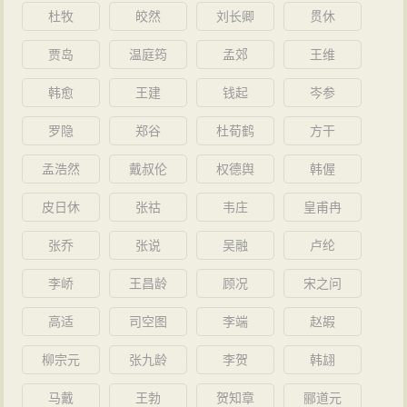
杜牧
皎然
刘长卿
贯休
贾岛
温庭筠
孟郊
王维
韩愈
王建
钱起
岑参
罗隐
郑谷
杜荀鹤
方干
孟浩然
戴叔伦
权德舆
韩偓
皮日休
张祜
韦庄
皇甫冉
张乔
张说
吴融
卢纶
李峤
王昌龄
顾况
宋之问
高适
司空图
李端
赵嘏
柳宗元
张九龄
李贺
韩翃
马戴
王勃
贺知章
郦道元