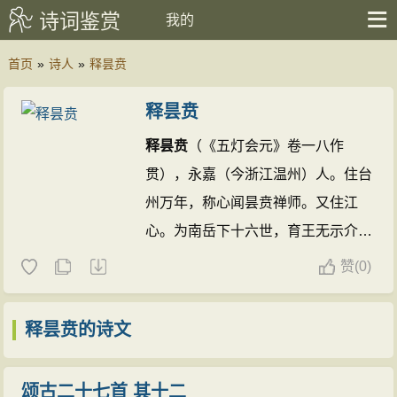
诗词鉴赏
我的
首页
»
诗人
»
释昙贲
释昙贲
释昙贲
（《五灯会元》卷一八作
贯），永嘉（今浙江温州）人。住台
州万年，称心闻昙贲禅师。又住江
心。为南岳下十六世，育王无示介谌
禅师法嗣。《嘉泰普灯录》卷一七、
赞
(
0)
《五灯会元》卷一八有传。今录诗三
十八首。
释昙贲的诗文(11篇)
释昙贲的诗文
颂古二十七首 其十二