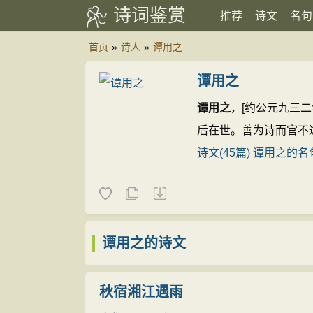
诗词鉴赏
推荐
诗文
名句
首页
»
诗人
»
谭用之
谭用之
谭用之
，[约公元九三
后在世。善为诗而官不
诗文(45篇)
谭用之的名句
谭用之的诗文
秋宿湘江遇雨