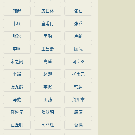
韩偓
皮日休
张祜
韦庄
皇甫冉
张乔
张说
吴融
卢纶
李峤
王昌龄
顾况
宋之问
高适
司空图
李端
赵嘏
柳宗元
张九龄
李贺
韩翃
马戴
王勃
贺知章
郦道元
陶渊明
屈原
左丘明
司马迁
曹操