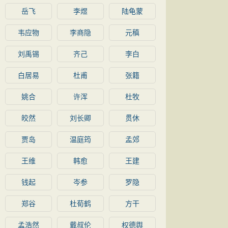
岳飞
李煜
陆龟蒙
韦应物
李商隐
元稹
刘禹锡
齐己
李白
白居易
杜甫
张籍
姚合
许浑
杜牧
皎然
刘长卿
贯休
贾岛
温庭筠
孟郊
王维
韩愈
王建
钱起
岑参
罗隐
郑谷
杜荀鹤
方干
孟浩然
戴叔伦
权德舆