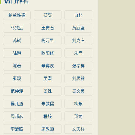
热门作者
纳兰性德
郑燮
白朴
马致远
王安石
黄庭坚
苏轼
杨万里
刘克庄
陆游
欧阳修
朱熹
陈著
辛弃疾
张孝祥
秦观
吴潜
刘辰翁
范仲淹
晏殊
吴文英
晏几道
朱敦儒
柳永
周邦彦
程垓
贺铸
李清照
周敦颐
文天祥