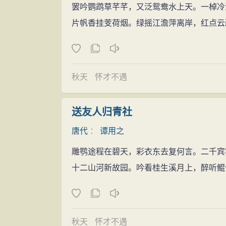
罢吟鹦鹉草芊芊，又泛鸳鸯水上天。一棹冷
片帆香挂芰荷烟。绿摇江澹萍离岸，红点云
秋天
怀才不遇
送友人归青社
唐代
：
谭用之
雕鹗途程在碧天，彩衣东去复何言。二千宾
十二山河新故园。吟看桂生溪月上，醉听鲲
秋天
怀才不遇