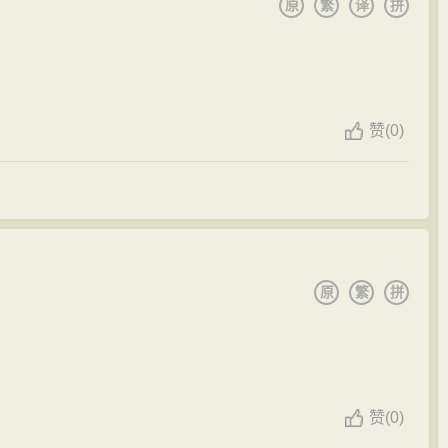
原
繁
译
拼
赞
(
0)
原
繁
拼
赞
(
0)