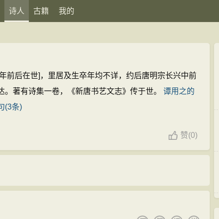
诗人
古籍
我的
二年前后在世]，里居及生卒年均不详，约后唐明宗长兴中前
达。著有诗集一卷，《新唐书艺文志》传于世。
谭用之的
(3条)
赞
(
0)