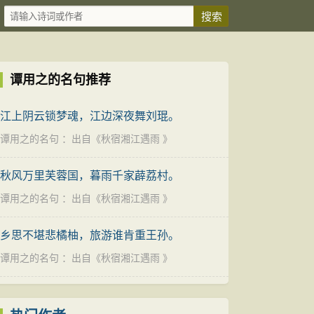
谭用之的名句推荐
江上阴云锁梦魂，江边深夜舞刘琨。
谭用之的名句
：出自《
秋宿湘江遇雨
》
秋风万里芙蓉国，暮雨千家薜荔村。
谭用之的名句
：出自《
秋宿湘江遇雨
》
乡思不堪悲橘柚，旅游谁肯重王孙。
谭用之的名句
：出自《
秋宿湘江遇雨
》