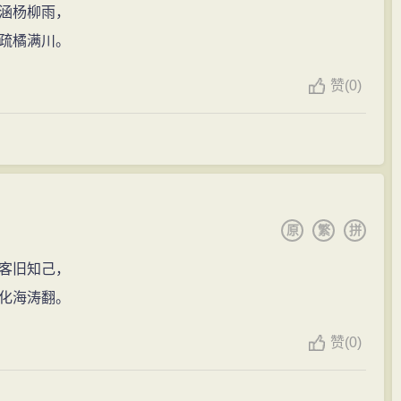
涵杨柳雨，
疏橘满川。
赞
(
0)
原
繁
拼
客旧知己，
化海涛翻。
赞
(
0)