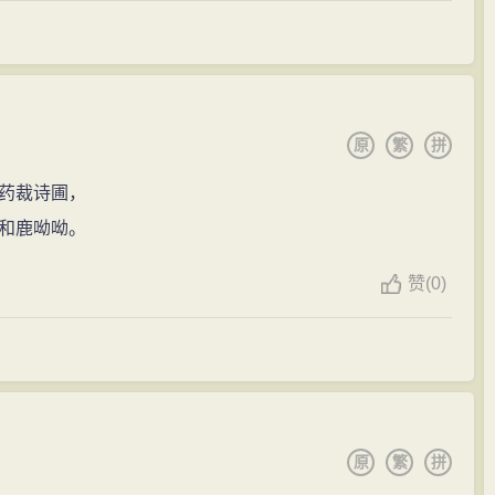
原
繁
拼
药裁诗圃，
和鹿呦呦。
赞
(
0)
原
繁
拼