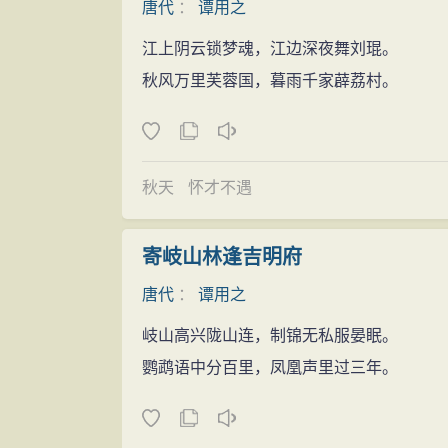
唐代
：
谭用之
江上阴云锁梦魂，江边深夜舞刘琨。
秋风万里芙蓉国，暮雨千家薜荔村。
秋天
怀才不遇
寄岐山林逢吉明府
唐代
：
谭用之
岐山高兴陇山连，制锦无私服晏眠。
鹦鹉语中分百里，凤凰声里过三年。