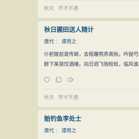
秋天
怀才不遇
秋日圃田送人随计
唐代
：
谭用之
仆射陂前是传邮，去程雕鹗弄高秋。吟抛芍
醉下茱萸饮酒楼。向日迥飞驹皎皎，临风谁
秋天
怀才不遇
贻钓鱼李处士
唐代
：
谭用之