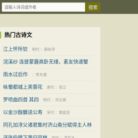
热门古诗文
江上怀所钦
明代
：
薛始亨
浣溪纱 连昼蒙霾高卧无绪，素友快递蟹
笥，地址有误几未果收，仍倚前调
雨水过后作
：
幻庐
：
熊东遨
咏蜀都城上芙蓉花
唐代
：
张立
罗唝曲四首 其四
明代
：
邓云霄
以金沙酴醾送公寿
宋代
：
黄庭坚
同孔加淳父诸君集时济山斋分赋得主人林
馆秋
送张伯徵下第归双林
明代
：
王懋明