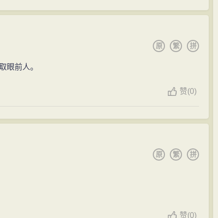
在红娘面前遮掩，而内心又忍不住牵挂张生。
不定的，一方面她具有少女的情感和欲求；另一方面，她
下成长起来的，同时又接受过较多的封建道德教育，这就
原
繁
拼
的那首诗“兰闺久寂寞，无事度芳春：料得行吟者，应怜长
取眼前人。
时也流露了她对异性的渴望。在“听琴”的时候，她被张生
涟涟，但是她又没有勇气与张生见面。此时在她的心中，
赞
(
0)
着，最后爱情终于战胜了礼教。因此当她接到张生的情诗
夜》的回诗，约定张生于十五日晚上相会。“待月西厢下，
短短二十个字，标志着莺莺决然走上了叛逆的道路。
烧香你无故至此，若夫人闻知，有何理说!’，“若不看红娘
原
繁
拼
江东父老?’， “万一夫人知之，先生何以自安”三句道白，
夫人的，但老夫人的威严却依然笼罩在她周围，使她产生
有充分的理由完全相信红娘，这也是促使她变卦的原因之
此当她看到由于自己的所做所为，使张生相思成疾，病得
赞
(
0)