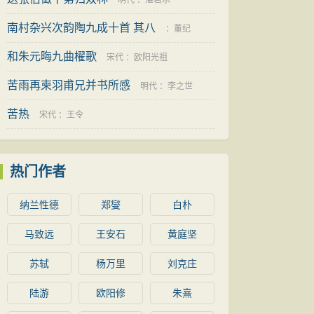
明代
：
湛若水
南村杂兴次韵陶九成十首 其八
：
董纪
和朱元晦九曲櫂歌
宋代
：
欧阳光祖
苦雨再柬羽甫兄并书所感
明代
：
李之世
苦热
宋代
：
王令
热门作者
纳兰性德
郑燮
白朴
马致远
王安石
黄庭坚
苏轼
杨万里
刘克庄
陆游
欧阳修
朱熹