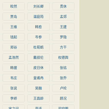
皎然
刘长卿
贯休
贾岛
温庭筠
孟郊
王维
韩愈
王建
钱起
岑参
罗隐
郑谷
杜荀鹤
方干
孟浩然
戴叔伦
权德舆
韩偓
皮日休
张祜
韦庄
皇甫冉
张乔
张说
吴融
卢纶
李峤
王昌龄
顾况
宋之问
高适
司空图