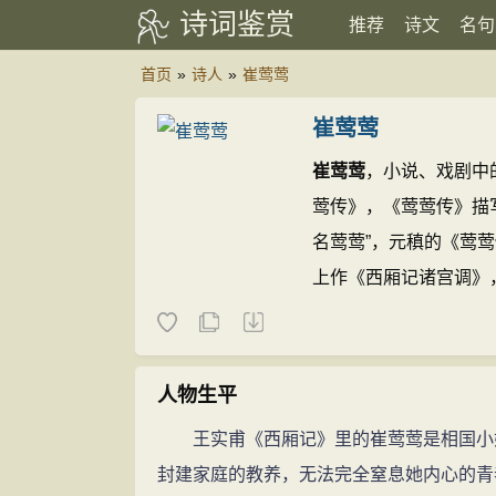
诗词鉴赏
推荐
诗文
名句
首页
»
诗人
»
崔莺莺
崔莺莺
崔莺莺
，小说、戏剧中
莺传》，《莺莺传》描
名莺莺”，元稹的《莺
上作《西厢记诸宫调》
故事，元代王实甫又在
《西厢记》文词优美，
崔莺莺
也几乎成了家喻
人物生平
王实甫《西厢记》里的崔莺莺是相国小姐
封建家庭的教养，无法完全窒息她内心的青