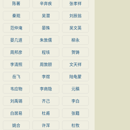
陈著
辛弃疾
张孝祥
秦观
吴潜
刘辰翁
范仲淹
晏殊
吴文英
晏几道
朱敦儒
柳永
周邦彦
程垓
贺铸
李清照
周敦颐
文天祥
岳飞
李煜
陆龟蒙
韦应物
李商隐
元稹
刘禹锡
齐己
李白
白居易
杜甫
张籍
姚合
许浑
杜牧