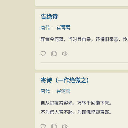
姐身份的言行，是“欲”与“礼”的斗争。她
但她对张生的爱恋，一开始却是胆怯和动摇
告绝诗
作为一个相国小姐又是在那样的母亲的管教
唐代
：
崔莺莺
构成了她思想和行动上的矛盾。她回答张生
弃置今何道，当时且自亲。还将旧来意，怜
叹人。”，表达了她不甘寂寞的苦闷心情，同
琴中热切的呼唤深深地感动着，以致于泪水
封建礼教的束缚和对张生的爱恋激烈地冲突
时，终于大着胆子写了一首题为《明月三五
迎风户半开：拂墙花影动，凝是玉人来。”
寄诗（一作绝微之）
紧接着的 “赖简”中她出言道：“我在这里
唐代
：
崔莺莺
的面，扯你到老夫人那里去，看你有何面目见
自从销瘦减容光，万转千回懒下床。
无一不提到老夫人。虽然此刻莺莺是远离老
不为傍人羞不起，为郎憔悴却羞郎。
了一种恐惧感。再说，直到此时，她也还没
一，而她的这次变卦又是出于不得已的。因