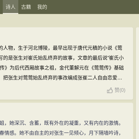
诗人
古籍
我的
的人物，生于河北博陵，最早出现于唐代元稹的小说《莺
写的是张生对崔氏始乱终弃的故事，文章的最后说“崔氏小
莺传》为后代西厢故事之祖，金代董解元在《莺莺传》基础
，把张生对莺莺始乱终弃的事改编成张崔二人自由恋爱的
《西厢记诸宫调》的基础上作杂剧《西厢记》，王实甫的
赞
(
0)
人物形象塑造生动，遂使西厢故事广为流传，作为主角的
户晓的人物。
崔莺莺的诗文(3篇)
，她深沉、含蓄，既有外在的凝重，又有内在的激情。
春情感。她不由自主的对张生一见倾心，月下隔墙吟诗，