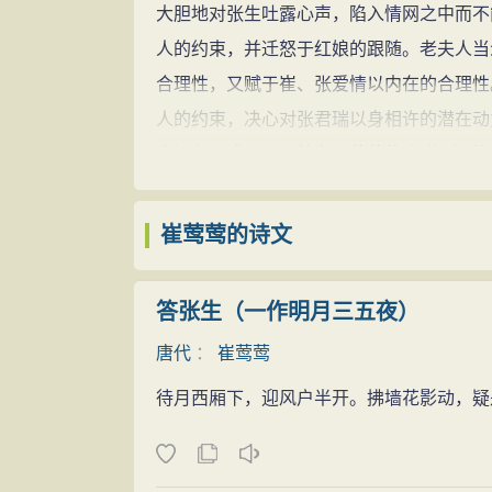
大胆地对张生吐露心声，陷入情网之中而不
人的约束，并迁怒于红娘的跟随。老夫人当
合理性，又赋于崔、张爱情以内在的合理性
人的约束，决心对张君瑞以身相许的潜在动
束还在艰难，于是就有了莺莺的“闹简”和“
否可靠，张生是否真心，更重要的是披露出
难。长亭送别时，莺莺既忧虑张生考试落第
崔莺莺的诗文
己被弃置，承担着如此沉重的精神重压。
《西厢记》深刻地揭示了崔莺莺的恋爱心
答张生（一作明月三五夜）
地展现了她内心的强烈要求逐步压倒、战胜
唐代
：
崔莺莺
与自身的封建礼教烙印作斗争
待月西厢下，迎风户半开。拂墙花影动，疑
老夫人毁约后，张生一撅不振，此时莺莺
的简贴时，又“忽的波低垂了粉颈，改变了朱
待红娘说要将简贴儿交与老夫人时，她又道: