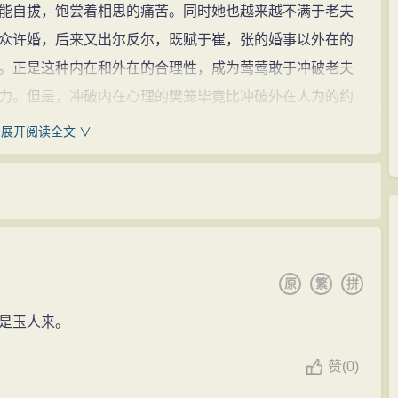
能自拔，饱尝着相思的痛苦。同时她也越来越不满于老夫
众许婚，后来又出尔反尔，既赋于崔，张的婚事以外在的
。正是这种内在和外在的合理性，成为莺莺敢于冲破老夫
力。但是，冲破内在心理的樊笼毕竟比冲破外在人为的约
赖简”，其中莺莺所表现的“假意儿”，不仅是为了试探红娘是
展开阅读全文 ∨
崔莺莺战胜传统的教养、女性的禁忌所应有的反复和艰
，婚事终成泡影，更担心张生考取后变心，另就高门，自
理，即想爱而不敢爱，不敢爱却不由得不爱；并且细致
外部的压抑、传统的禁锢和心理的樊笼的全过程。
原
繁
拼
是玉人来。
明明思念张生，让红娘去探望，但当见到红娘带回张生
颜”，怒斥红娘说要告过夫人，打下你个小贱人下截来。”
赞
(
0)
“我逗你耍来”，并急切地询问张生的情况。这种有辱于小