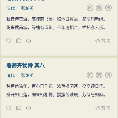
原
繁
拼
清代
：
张纶英
我昔侍宦游，高槐荫书屋。临池日挥毫，简册润新绿。
朅来武昌城，绿槐有遗筑。千年迹相合，栖托亦云乐。
赞
(
0)
署斋卉物诗 其八
原
繁
拼
清代
：
张纶英
种蕉甫逾年，蕉心已作花。浓苞擢菡萏，亭亭迎日华。
瓣开如巨莲，细果密相排。攒簇苦难展，芳绪纷如麻。
赞
(
0)