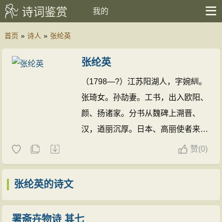
诗词鉴赏
我的
首页
»
诗人
»
张纶英
张纶英
（1798—?）江苏阳湖人，字婉紃。
张琦女。孙劼妻。工书，出入欧阳、
颜、扬诸家。分书从魏碑上溯晋、
汉，遒丽沉厚。日本、高丽使者来
华，常购其作品。与姊英等互为师
赞
(
0)
友。
张纶英的诗文(17篇)
张纶英的诗文
署斋卉物诗 其七