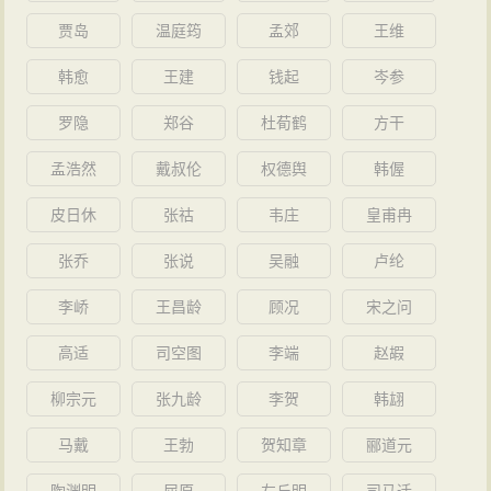
贾岛
温庭筠
孟郊
王维
韩愈
王建
钱起
岑参
罗隐
郑谷
杜荀鹤
方干
孟浩然
戴叔伦
权德舆
韩偓
皮日休
张祜
韦庄
皇甫冉
张乔
张说
吴融
卢纶
李峤
王昌龄
顾况
宋之问
高适
司空图
李端
赵嘏
柳宗元
张九龄
李贺
韩翃
马戴
王勃
贺知章
郦道元