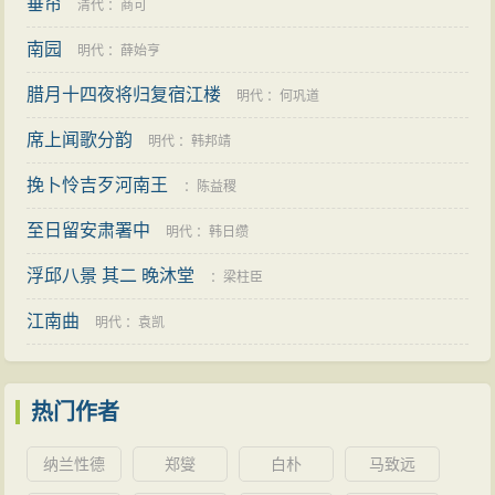
垂帘
清代
：
商可
南园
明代
：
薛始亨
腊月十四夜将归复宿江楼
明代
：
何巩道
席上闻歌分韵
明代
：
韩邦靖
挽卜怜吉歹河南王
：
陈益稷
至日留安肃署中
明代
：
韩日缵
浮邱八景 其二 晚沐堂
：
梁柱臣
江南曲
明代
：
袁凯
热门作者
纳兰性德
郑燮
白朴
马致远