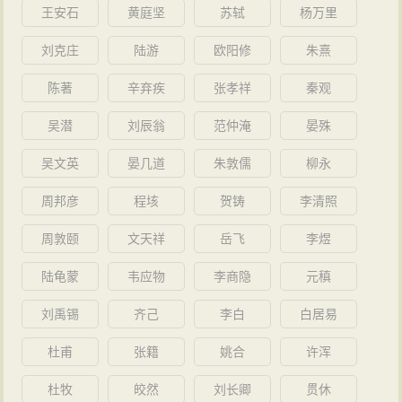
王安石
黄庭坚
苏轼
杨万里
刘克庄
陆游
欧阳修
朱熹
陈著
辛弃疾
张孝祥
秦观
吴潜
刘辰翁
范仲淹
晏殊
吴文英
晏几道
朱敦儒
柳永
周邦彦
程垓
贺铸
李清照
周敦颐
文天祥
岳飞
李煜
陆龟蒙
韦应物
李商隐
元稹
刘禹锡
齐己
李白
白居易
杜甫
张籍
姚合
许浑
杜牧
皎然
刘长卿
贯休