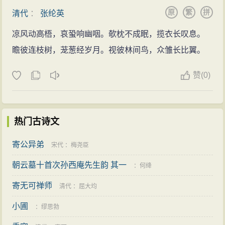
原
繁
拼
清代
：
张纶英
凉风动高梧，哀蛩响幽咽。欹枕不成眠，揽衣长叹息。
瞻彼连枝树，茏葱经岁月。视彼林间鸟，众雏长比翼。
赞
(
0)
热门古诗文
寄公异弟
宋代
：
梅尧臣
朝云墓十首次孙西庵先生韵 其一
：
何绛
寄无可禅师
清代
：
屈大均
小圃
：
缪思勃