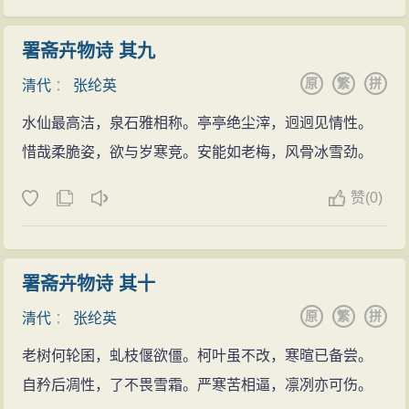
署斋卉物诗 其九
原
繁
拼
清代
：
张纶英
水仙最高洁，泉石雅相称。亭亭绝尘滓，迥迥见情性。
惜哉柔脆姿，欲与岁寒竞。安能如老梅，风骨冰雪劲。
赞
(
0)
署斋卉物诗 其十
原
繁
拼
清代
：
张纶英
老树何轮囷，虬枝偃欲僵。柯叶虽不改，寒暄已备尝。
自矜后凋性，了不畏雪霜。严寒苦相逼，凛冽亦可伤。