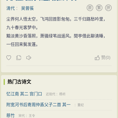
原
繁
拼
清代
：
吴曾徯
尘界何人悟太空，飞鸿回首影匆匆。三千归路愁吟里，
九十春光客梦中。
黯淡黄沙昏落照，萧骚绿苇战遥风。閒亭借此聊清睡，
一任回来鬓发蓬。
赞
(
0)
热门古诗文
忆江南 其二 宫门口
近现代
：
杨圻
附宽河书后寄周仲鼒父子二首 其一
：
董纪
慈竹
宋代
：
王令