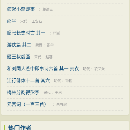
病起小斋即事
：
郭谏臣
邵平
宋代
：
王安石
赠张长史时言 其一
：
严嵩
游侠篇 其二
魏晋
：
张华
题王叔毅画
宋代
：
赵蕃
和刘同人燕中即事诗六首 其一 卖衣
明代
：
凌义渠
江行俳体十二首 其六
明代
：
钟惺
梅林分韵得彭字
宋代
：
于格
元宫词（一百三首）
：
朱有燉
热门作者