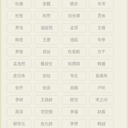
杜甫
张籍
姚合
许浑
杜牧
皎然
刘长卿
贯休
贾岛
温庭筠
孟郊
王维
韩愈
王建
钱起
岑参
罗隐
郑谷
杜荀鹤
方干
孟浩然
戴叔伦
权德舆
韩偓
皮日休
张祜
韦庄
皇甫冉
张乔
张说
吴融
卢纶
李峤
王昌龄
顾况
宋之问
高适
司空图
李端
赵嘏
柳宗元
张九龄
李贺
韩翃