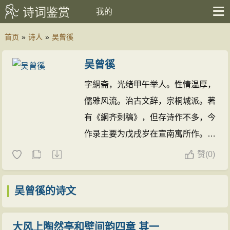
诗词鉴赏
我的
首页
»
诗人
»
吴曾徯
吴曾徯
字絅斋，光绪甲午举人。性情温厚，
儒雅风流。治古文辞，宗桐城派。著
有《絅齐剩稿》，但存诗作不多，今
作录主要为戊戌岁在宣南寓所作。
吴曾徯的诗文(1篇)
赞
(
0)
吴曾徯的诗文
大风上陶然亭和壁间韵四章 其一