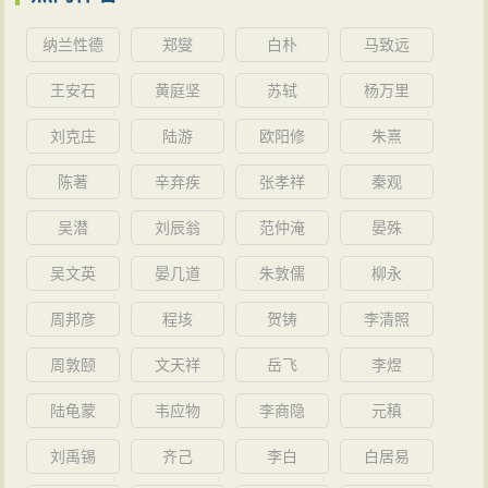
纳兰性德
郑燮
白朴
马致远
王安石
黄庭坚
苏轼
杨万里
刘克庄
陆游
欧阳修
朱熹
陈著
辛弃疾
张孝祥
秦观
吴潜
刘辰翁
范仲淹
晏殊
吴文英
晏几道
朱敦儒
柳永
周邦彦
程垓
贺铸
李清照
周敦颐
文天祥
岳飞
李煜
陆龟蒙
韦应物
李商隐
元稹
刘禹锡
齐己
李白
白居易