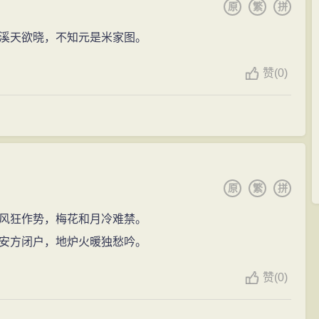
原
繁
拼
”。
的韩文，一心要置他于死地，又想借故中伤刘健、谢迁，
溪天欲晓，不知元是米家图。
未得逞。有人在刘瑾面前诽谤杨一清，称他筑边墙浪费军
谨，得峭拔风神。不足处似清健有余，沉稳不足，笔画
以功为罪？”刘瑾对兵部尚书刘大夏发怒，将他逮至京城，要
赞
(
0)
不过是拖延没去罢了，未叛变怎能说为激变？”
作为娱，旁无所好，兴致古澹，有悠然物外之趣”。筑“颜
的劝谏刘瑾，刘瑾有时接纳。而焦芳专于阿谀奉承，刘
、文徵明等藏书家互相唱和。曾自称：家世藏书，分散于数
救，就力求辞官返乡。正德四年（1509年）五月，他三次
明一代藏书家之一。藏书印有“济之”、“御题文学侍从”、
，有关部门按旧例供应粮食、奴仆。王鏊家居十六年，廷
原
繁
拼
细论文”、“王济之图书”、“大学士章”、“三槐之裔大宗伯
集》、《古尚方》等。
风狂作势，梅花和月冷难禁。
安方闭户，地炉火暖独愁吟。
修成，王鏊因曾参与编修，获赐白金五十两。
泽纪闻》。
赞
(
0)
泽长语》。
震泽文集》。