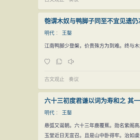
正德十六年（1521年）四月，王鏊与门
嘉靖元年（1522年），明世宗朱厚熜即
匏谓木奴与鸭脚子同至不宜见遗仍
疏致谢，并奏献《讲学篇》和《亲政篇》，
明代
：
王鏊
嘉靖三年（1524年），世宗又命有关部
江南鸭脚少登槃，价贵殊方为到难。终与木
逝世，享年七十五岁。世宗闻讯后，辍朝一
派人前往办丧。追赠太傅，谥号文恪。
嘉靖四年（1525年）正月初一，葬于
古文观止
奏议
六十三初度君谦以词为寿和之 其一
明代
：
王鏊
悬弧又诞朝。六十三年鹿覆蕉。勋名紫阁高
玉堂近日无宣召。且是山中卧得牢。治如虞