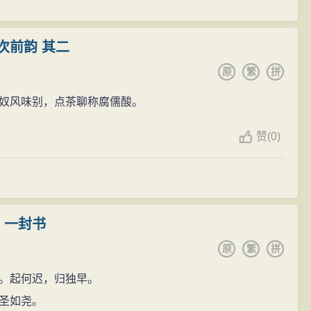
下士祝允明等八人于怡老园之池亭饮宴，并赋诗唱和。
位，派行人柯维熊慰问王鏊，并赐羊酒以示优眷。王鏊上
次前韵 其二
世宗优诏回报，特荫其一子为中书舍人。
原
繁
拼
门慰问王鏊。同年三月十一日（4月14日），王鏊于家中
奴风味别，点茶聊称腐儒酸。
日，赐麻布五十匹，赙米五十石，谕令祭九坛，诏命工部
赞
(
0)
洞庭东山梁家山之原。
 一封书
原
繁
拼
。起何迟，归独早。
圣如尧。