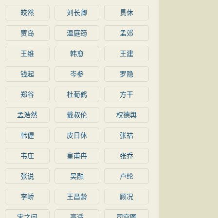
皎然
刘长卿
贯休
贾岛
温庭筠
孟郊
王维
韩愈
王建
钱起
岑参
罗隐
郑谷
杜荀鹤
方干
孟浩然
戴叔伦
权德舆
韩偓
皮日休
张祜
韦庄
皇甫冉
张乔
张说
吴融
卢纶
李峤
王昌龄
顾况
宋之问
高适
司空图