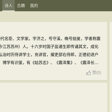
诗人
古籍
我的
4）明代名臣、文学家。字济之，号守溪，晚号拙叟，学者称震
今江苏苏州）人。十六岁时国子监诸生即传诵其文，成化
弘治时历侍讲学士，充讲官，擢吏部右侍郎，正德初进户
。博学有识鉴，有《姑苏志》、《震泽集》、《震泽长
篇)
赞
(
0)