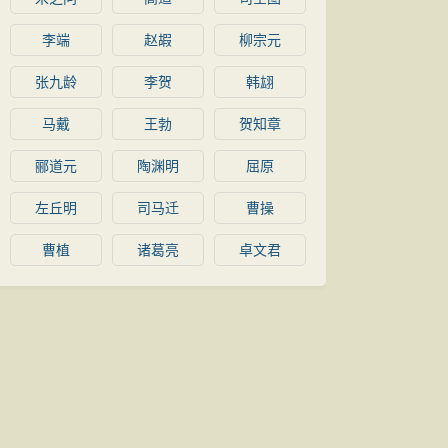
李端
赵嘏
柳宗元
张九龄
李贺
韩翃
马戴
王勃
贺知章
郦道元
陶渊明
屈原
左丘明
司马迁
曹操
曹植
诸葛亮
卓文君