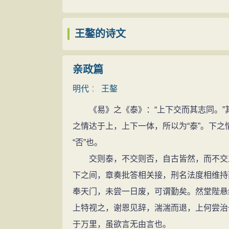
文学
一时盛名天下。
一变文风
成化十四年（1478年），进阶文林郎。
王鏊的诗文
王鏊博学善于识别人才，文章雅正，言谈
便守制居家。
说：“王公的文章达到精深的境界，世上的
成化十六年（1480年），王鏊仍守制
亲政篇
臣的身份，对台阁、乡邦文学都产生了重要
成化十八年（1482年），王鏊还朝，
的黜浮崇古的文学观和尚经术、去险诡的取
明代
：
王鏊
规劝孝宗
游圈，又发展了新一批吴中及淮左文人，交
《易》之《泰》：“上下交而其志同。”其
弘治四年（1491年）八月，《明宪宗实
宝、杨一清、靳贵及“娄东三凤”等。继吴宽
之情达于上，上下一体，所以为“泰”。下
宠信宦官李广，整日在李广陪伴下游玩。王
等，产生了更为直接的影响。
“否”也。
完后，孝宗对李广说：“讲官指的是你们。
文章大家
交则泰，不交则否，自古皆然，而不交之
少詹事，因吏部尚书韩文荐，擢为吏部右侍
王鏊著作《震泽长语》 王鏊的文学观点
下之间，章奏批答相关接，刑名法度相维持
弘治七年（1494年），进阶奉直大夫
他不专于唐，亦不专以宋，而是比较辩证地
奉天门，未尝一日废，可谓勤矣。然堂陛悬
弘治八年（1495年）三月，改侍读学
元乃出入二者之间，其实似宋，其韵似唐，
上特视之，谢恩见辞，湍湍而退，上何尝治
弘治十年（1497年）三月，孝宗敕令修
“师其意，不师其词”、“为文必师古，使人
于万里，虽欲言无由言也。
弘治十三年（1500年），进吏部右侍