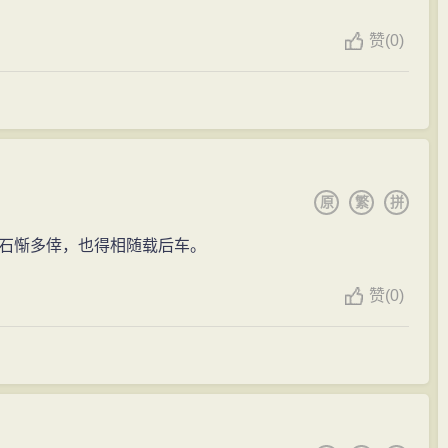
，认为韩文“变化不可端倪”，皇甫湜得其奇，李翱与张籍
去世，王鏊返乡奔丧。
赞
(
0)
”才是完整的。因此，王鏊又强调，如要师其意，就需要博
》成，同年八月，重修《姑苏志》成。
以经义重，诗非所长。”今观其集，古体诗中杰作不多，惟歌
近体。王鏊集中还有一组集中写武宗荒淫逸游的《十三绝
为吏部左侍郎，参与编修《明孝宗实录》，任副总裁。当
极为欣赏，称其“甚得讽谏之体。”王鏊“时文工而古文亦
专权，吏治大坏。王鏊与吏部尚书韩文等人要求武宗诛刘瑾等
经术，所以其文章舂容醇厚、渊深博赡，颇有唐宋遗风。其
监，大学士刘健、谢迁相继离去，内阁只有李东阳一人。刘瑾
原
繁
拼
联系时运，舂容有度，不华不饰，质朴典重，也有相当的文学
于公论，命王鏊以原职兼学士，与焦芳一同入阁。一月
的墓志铭等。见于他的“杂传”中的一些经学、史学类的文
石惭多倖，也得相随载后车。
裁、同知经筵事。十二月，明景帝汪皇后去世，朝廷对以
的文风。
皇妃并非因罪被废，应恢复原封号，按妃的规格安葬，按皇
赞
(
0)
规格祭祀。
泽长语》、《震泽纪闻》、《姑苏志》等。《皇明经世
子太傅、武英殿大学士，仍任户部尚书。 正德四年
与编修《明宪宗实录》、《明孝宗实录》，任《孝宗实
）去世，刘瑾要按普通宫女的制度把她的遗体焚烧、草草安
，任副总裁。其所撰《姑苏志》共六十卷，分沿革、疆
当时，尚宝卿崔璇等三人被迫害差点死去，王鏊对刘瑾
、纪事、杂事等，共三十一门。该志采用纲目体。《四库
且又要杀之，我还有何脸面留在内阁。”李东阳也极力相救，