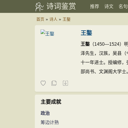
诗词鉴赏
推荐
诗文
名句
首页
»
诗人
»
王鏊
王鏊
王鏊
（1450—152
泽先生，汉族，吴县（
十一年进士。授编修，
部尚书、文渊阁大学士
语》。
王鏊的诗文(556
主要成就
政治
筹边计熟