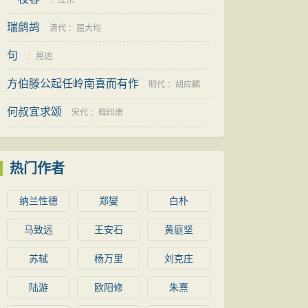
：
汪东
瑞鹧鸪
清代
：
屈大均
句
：
晃逈
方伯滕公起任岭南喜而有作
明代
：
胡应麟
何叔宜求颂
宋代
：
释印肃
热门作者
纳兰性德
郑燮
白朴
马致远
王安石
黄庭坚
苏轼
杨万里
刘克庄
陆游
欧阳修
朱熹