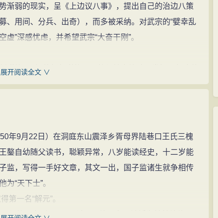
渐弱的现实，呈《上边议八事》，提出自己的治边八策
募、用间、分兵、出奇），而多被采纳。对武宗的“嬖幸乱
虚”深感忧虑，并希望武宗“大奋干刚”。
瑾等“八虎”的倒行逆施，王鏊与韩文等敢于发奸。但这件
展开阅读全文 ∨
结果是刘瑾掌司礼监，大学士刘健、谢迁被迫致仕，刘、谢、
衣狱，刘、谢被削籍，其后又夺诰敕。而在这场斗争中，
不致仕，却得到了善终。嘉靖初，他在《谢存问疏》中曾
能沮抑，性又不善诡，随不得已乞身而退。”他在《我生》一
0年9月22日）在洞庭东山震泽乡胥母界陆巷口王氏三槐
之亦不惊，失之曾不懊。”由此可见，王鏊立朝，有执政才
王鏊自幼随父读书，聪颖异常，八岁能读经史，十二岁能
然很明显。
子监，写得一手好文章，其文一出，国子监诸生就争相传
为“天下士”。
中赋税书与巡抚李司空》，精辟剖析了吴中重赋之形
得第一名“解元”。
为学者研究明代吴中重赋的权威依据。
取得第一名“会元”，殿试一甲第三名，被授为翰林编修，