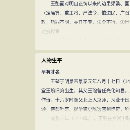
王鏊面对明自正统以来的边患频繁、国势
（定庙算、重主将、严法令、恤边民、广召
政，功罪不明，委任不专，法令不行，边圉空
对抗权宦
面对武宗宠幸宦官、荒淫冶游，特别是刘
事终因“八虎”向武宗“乞命”而发生逆转，
韩等五十三人还被诬结党，后韩文被逮下锦
人物生平
王鏊却入阁，虽然正德四年四月，他又不得
早有才名
说：“适值逆瑾盗政，播弄威福，臣力既不
王鏊于明景帝景泰元年八月十七日（145
诗中写道：“委顺齐宠辱，冥怀无丑好。得
堂王琬旧第出生，其父王琬曾任光化知县。
能，不乏正义感，但明哲自守的处世哲学依
作诗，十六岁时随父北上入京师，习业于国
深睹民苦
颂，侍郎叶盛、提学御史陈选感到惊奇，称他
王鏊归乡后，目睹吴中重赋之苦，作《吴
成化十年（1474年），王鏊在乡试中取
成、发展、现状及对策，成为不朽的名作，
成化十一年（1475年），在礼部会试又