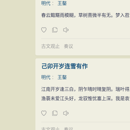
明代
：
王鏊
全书总目提要》评该志“繁简得中，考核精当
崔璇等才得以免死遣送戍边。刘瑾恨已致仕
书法
春云黯黮雨模糊，草树熹微半有无。梦入苕
王鏊与李东阳前后都极力相救，使刘瑾阴谋
王鏊有书名，书法清劲爽健，结字纵长严
需。王鏊争辩道：“杨一清为国修边，岂能
略见干涩，此或与硬毫书有关耳。
以激变罪名判其死刑。王鏊争辩说：“岑猛
藏书
急流勇退
古文观止
奏议
王鏊家居共14年，“不治生产，惟看书著
当时刘瑾权倾朝内外，王鏊起初开诚布公
乐堂”、“宜晚轩”，富藏书。与吴宽、唐寅
瑾更为专横，士大夫深受其害。王鏊无法挽
己卯开岁连雪有作
处，以防散佚、水火之虞。清人姜绍书论他为
上疏请辞，才被批准。武宗赐他玺书、马车
明代
：
王鏊
“渭北春天树，江东日暮云，何时一樽酒，重与
臣交相荐举，终不肯复出。
章”、“震泽世家”等。刊刻图书有《孙可之
江南开岁逢三白，阴乍晴时晴复阴。瑞叶得
寿福康宁
渔蓑未爱江头好，龙驭惟忧塞上深。我是袁
正德五年（1510年），《明孝宗实录》
正德八年（1513年），王鏊撰成《震
正德十年（1515年），王鏊撰成《震
正德十二年（1517年），王鏊撰成《
古文观止
奏议