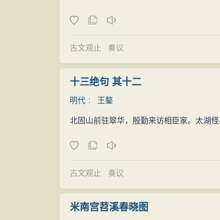
最为文之妙诀。”他崇尚韩愈、王安石的文章
弘治十六年（1503年），王鏊父王琬
得其正，而李翱又兼得其态，“合三子一之
弘治十七年（1504年），撰《震泽集
学，需要精思，需要领悟。朱彝尊说王鏊“
匡补时局
古文观止
奏议
行体中偶有力作。但王鏊写得最好的是七言
正德元年（1506年）四月，王鏊被起用
句》，温雅之中深含讽刺，十分难得，朱彝尊
时明武宗“好逸乐”，不问政事，太监刘瑾
十三绝句 其十二
工”，为一代文章大家。他黜浮崇古，湛深
“八虎”，但失败未成。不久，刘瑾入司礼
“墓志铭”类文章，写人纪事，重视节操，
明代
：
王鏊
想引焦芳入阁，但廷议只推荐王鏊。刘瑾迫
价值。如为顾佐、倪岳、赵宽、沈周等人写
北固山前驻翠华，殷勤来访相臣家。太湖怪
后，升任户部尚书、文渊阁大学士、国史总
章，则更显示出他的湛深学识和纯雅而明畅
什么规格举行丧礼拿不定主意。王鏊说：“
个人作品
后的规格祭祀。”武宗便下令停朝，按皇后
王鏊著有《震泽编》、《震泽集》、《震
正德二年（1507年）八月，加少傅兼太
古文观止
奏议
文编》辑有《王文恪公文集》。王鏊还曾参
（1509年），明宪宗废后吴氏（吴废后
录》副总裁。并与徐溥等共修《大明会典》
埋。王鏊认为不可，最终才得以妃礼下葬。
米南宫苕溪春晓图
域、山水、风俗、户口、城池、寺观、古迹
说：“士可杀，不可辱。现在对崔璇侮辱并