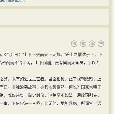
展开阅读全文 ∨
八月，上疏乞假还乡。抵家三月后，母叶孺人逝世，王鏊
议论明晰流畅。晚年著《性善论》一篇，王守仁看后
人也很难达到。”他在弘治、正德时期，以高第探花、台阁重
在家，闭门读书，远避权贵。
影响，成为弘治、正德间，文体变革的先行者和楷模。他
复职翰林编修。
原
繁
译
拼
士倾向，影响了一代文风。他承接了吴宽的老一批吴中交
游较密切的如文徵明（文壁）、唐寅、都穆、蔡羽、邵
《否》曰：“上下不交而天下无邦。”盖上之情达于下，下
录》修成，升任右春坊、右谕德、侍讲经筵官。当时孝宗
之后，他对吴中诗派，尤其是其中坚力量如“吴中四才子”
之情壅阏而不得上闻，上下间隔，虽有国而无国矣，所以为
鏊便以周文王勤政的典故反复劝谏，终使孝宗感动。日讲
”在选择太子僚属时，孝宗命他以原职兼任太子谕德，不久转
弊，未有如近世之甚者。君臣相见，止于视朝数刻；上
郎。
是复古的，但他显得比较开通一些。一是在复古范围上，
而已。非独沿袭故事，亦其地势使然。何也？国家常朝于
、右春坊、右谕德。
看待前代诗歌：“予尝评古今诗，唐以格高，宋以学胜，至
绝，威仪赫奕，御史纠仪，鸿胪举不如法，通政司引奏，
士，充日讲官。
而世变之，高下则不可强也。”二是在复古方法上，他主张
一事，下何尝进一言哉？此无他，地势悬绝，所谓堂上远
《大明会典》，由大学士徐溥任总裁，王鏊任副总裁。
读之不知所师，善师古者也……所谓师其意，不师其词，此
郎，仍兼日讲官。