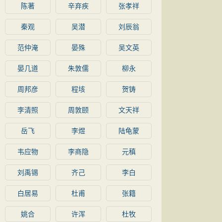
陈著
辛弃疾
张孝祥
秦观
吴潜
刘辰翁
范仲淹
晏殊
吴文英
晏几道
朱敦儒
柳永
周邦彦
程垓
贺铸
李清照
周敦颐
文天祥
岳飞
李煜
陆龟蒙
韦应物
李商隐
元稹
刘禹锡
齐己
李白
白居易
杜甫
张籍
姚合
许浑
杜牧