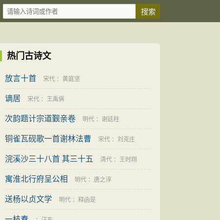
热门古诗文
放言十首
宋代
：
黄庭坚
谪居
宋代
：
王禹偁
次韵题计宗道觐亲卷
明代
：
谢廷柱
铜雀瓦砚歌一首谢林法曹
宋代
：
刘克庄
浣溪沙三十八首 其三十五
清代
：
王时翔
寓淮北行府呈公相
明代
：
唐之淳
送杨以贞文学
明代
：
释函是
一枝春