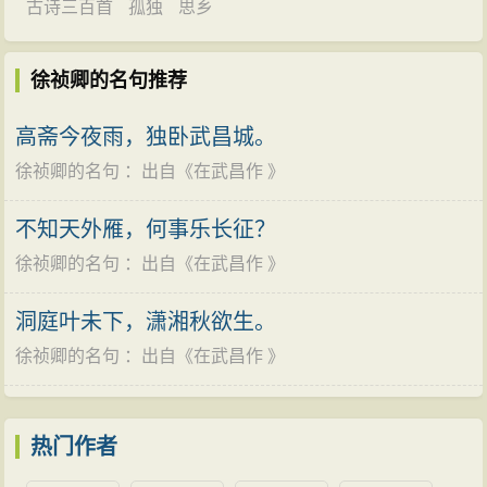
古诗三百首
孤独
思乡
徐祯卿的名句推荐
高斋今夜雨，独卧武昌城。
徐祯卿的名句
：出自《
在武昌作
》
不知天外雁，何事乐长征？
徐祯卿的名句
：出自《
在武昌作
》
洞庭叶未下，潇湘秋欲生。
徐祯卿的名句
：出自《
在武昌作
》
热门作者