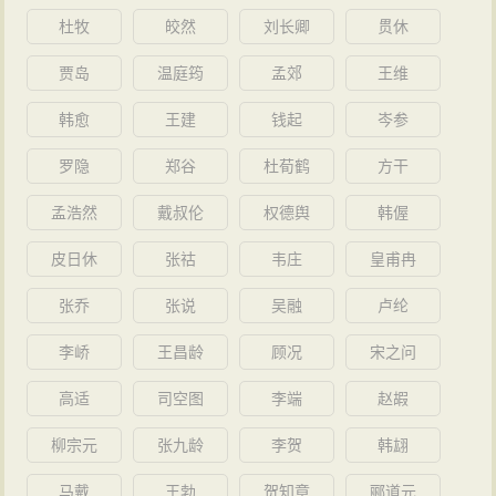
杜牧
皎然
刘长卿
贯休
贾岛
温庭筠
孟郊
王维
韩愈
王建
钱起
岑参
罗隐
郑谷
杜荀鹤
方干
孟浩然
戴叔伦
权德舆
韩偓
皮日休
张祜
韦庄
皇甫冉
张乔
张说
吴融
卢纶
李峤
王昌龄
顾况
宋之问
高适
司空图
李端
赵嘏
柳宗元
张九龄
李贺
韩翃
马戴
王勃
贺知章
郦道元