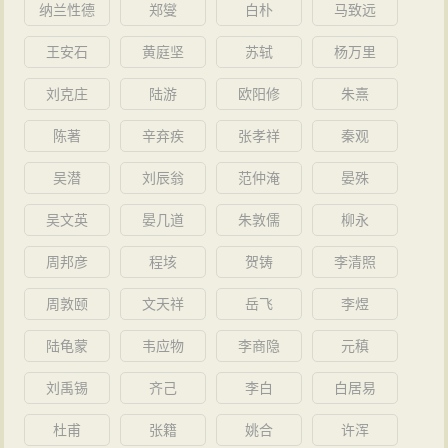
纳兰性德
郑燮
白朴
马致远
王安石
黄庭坚
苏轼
杨万里
刘克庄
陆游
欧阳修
朱熹
陈著
辛弃疾
张孝祥
秦观
吴潜
刘辰翁
范仲淹
晏殊
吴文英
晏几道
朱敦儒
柳永
周邦彦
程垓
贺铸
李清照
周敦颐
文天祥
岳飞
李煜
陆龟蒙
韦应物
李商隐
元稹
刘禹锡
齐己
李白
白居易
杜甫
张籍
姚合
许浑