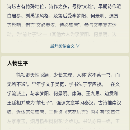
诗坛占有特殊地位，诗作之多，号称“文雄”。早期诗作近
白居易、刘禹锡风格，及第后受李梦阳、何景明、迪贡
等影响，倡言“文必秦汉、诗必盛唐”，参与文学复古运
动，为“前七子”之一（其他六人为李梦阳、何景明、边
贡、康海、王九思、王廷相）。所作《谈艺录》，只论
展开阅读全文 ∨
汉魏，六朝以后不屑一顾，阐述重在复古之论。其诗格
调高雅，纵横驰骋于汉唐之间，虽刻意复古，但仍不失
人物生平
吴中风流之情。
徐祯卿天性聪颖，少长文理，人称“家不蓄一书，而
清人沈德潜编选《明诗别裁集》，四才子诗，只收
无所不通”。早年学文于吴宽，学书法于李应祯。 在文
录徐祯卿和文征明两人，文征明仅录两首，而徐祯卿诗
学流派上，与李梦阳、何景明、康海、王九思、边贡和
竟辑录二十三首之多。他为前七子之一，声誉仅次于李
王廷相并成为“前七子”，强调文章学习秦汉，古诗推崇汉
（梦阳）、何（景明）。《明诗综》在比较徐与李、何
魏，近体宗法盛唐，王世贞《艺苑卮言》内引有“文章江
诗歌时曰：“李气雄，何才逸，徐情深”，一语中的地指出
左家家玉，烟月扬州树树花”之绝句。书法亦是一绝，王
徐祯卿诗歌的基本特征——“情深”。他虽然与李梦阳同