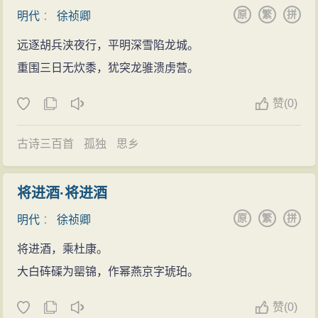
（1511年）卒于京师，年仅33岁，为四才子中最早过世
原
繁
拼
明代
：
徐祯卿
和享寿最短的。徐祯卿的著述尚有《迪功集》、《翦胜
远逐胡兵浃夜行，平明深雪陷龙城。
野闻》（该书多诋毁明太祖的内容，实为诬告）、《异
重围三日无炊黍，犹突龙骓溃虏营。
林》等。
赞
(
0)
古诗三百首
孤独
思乡
将进酒·将进酒
原
繁
拼
明代
：
徐祯卿
将进酒，乘杜康。
大白砗磲为罂锦，作幂燕京字琥珀。
赞
(
0)