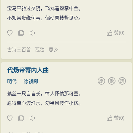
宝马平驰过夕阴，飞丸遥堕掌中金。
不知富贵缘何事，偏动青楼瞥见心。
赞
(
0)
古诗三百首
孤独
思乡
代炀帝寄内人曲
原
繁
拼
明代
：
徐祯卿
藕丝一尺自言长，情人怀情那可量。
愿得牵心渡淮水，勿畏风波作小伤。
赞
(
0)