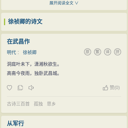
世贞称： “待诏小楷师二王，精工之甚，少年草师怀素，
展开阅读全文 ∨
调，但中原习气未深，江左流风犹存，吴中派清丽秀逸
行笔仿苏（轼）、黄（庭坚）、米（芾）及《集王书圣
的风格仍有保留，较前七子其余各家诗作更有自身特
教序》晚岁取《集王书圣教序》损益之，加以苍老，遂
徐祯卿的诗文
点。《明史》用“熔炼精警”四字概括其诗风格。他长于七
自成一家。”
言近体，绝句尤精，清词逸格，情韵隽永。
徐祯卿著有《迪功集》、《迪功外集》、以及文学
在武昌作
徐祯卿所撰诗话《谈艺录》，颇多精辟警策见解，
批判著作《谈艺录》。
原
繁
译
拼
在明代诗话史乃至整个中国古代诗话史中都是屈指可数
明代
：
徐祯卿
徐祯卿16岁著《新倩集》。但早年屡试不第，读
的精品。且不说前后七子及其追随者们对此备加推崇，
洞庭叶未下，潇湘秋欲生。
《离骚》有感，作《叹叹集》；明弘治十四年（1501
就连以反复古自命的钱谦益，也对徐祯卿这篇诗论大加
高斋今夜雨，独卧武昌城。
年）作《江行记》；明弘治十六年（1503年）与文征明
赞赏：“专门诗学，究订体裁，上探骚雅，下括高岑，融
合纂《太湖新录》；明弘治十八年（1505年）闻鞑靼入
赞
(
0)
会折衷，备兹文质，取充栋之草，删百存一，至今海
侵，官兵抗战不力而败，又作长诗《榆台行》。同年中
内，奉如圭璧”。现代文学大师钱钟书先生甚至直接将“谈
进士，因貌丑，不得入翰林，改授大理左寺副。明正德
古诗三百首
孤独
思乡
艺录”用作自己的著作之名。徐祯卿作为“吴中诗人之冠”
五年（1510年）被贬为国子监博士。
（《明史》卷286），是当之无愧的。
徐祯卿后期信仰道教，研习养生。明正德六年
从军行