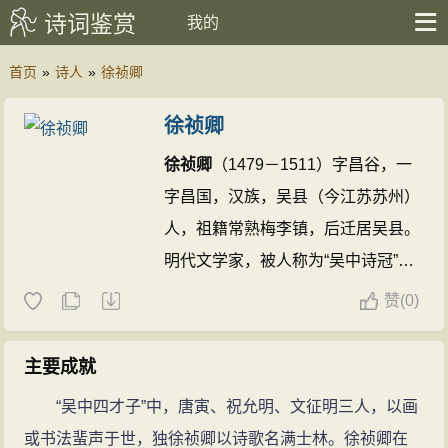
诗词鉴赏
我的
首页
»
诗人
»
徐祯卿
徐祯卿
徐祯卿
（1479－1511）字昌谷，一
字昌国，汉族，吴县（今江苏苏州）
人，祖籍常熟梅李镇，后迁居吴县。
明代文学家，被人称为“吴中诗冠”，
是吴中四才子（亦称江南四大才子）
赞
(
0)
之一。因“文章江左家家玉，烟月扬
州树树花”之绝句而为人称誉。
徐祯
主要成就
卿的诗文(196篇)
徐祯卿的名句(3条)
“吴中四才子”中，唐寅、祝允明、文征明三人，以画
或书法蜚声于世，独徐祯卿以诗歌名满士林。徐祯卿在