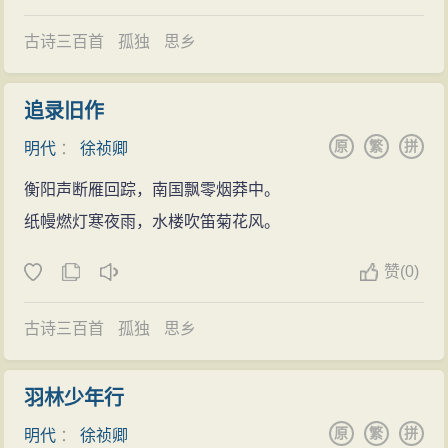
古诗三百首
孤独
思乡
追录旧作
原
繁
拼
明代
：
徐祯卿
衡阳声断雁回踪，南国飘零烟莽中。
纸幔燃灯寒夜雨，水楼吹笛菊花风。
赞
(
0)
古诗三百首
孤独
思乡
羽林少年行
原
繁
拼
明代
：
徐祯卿